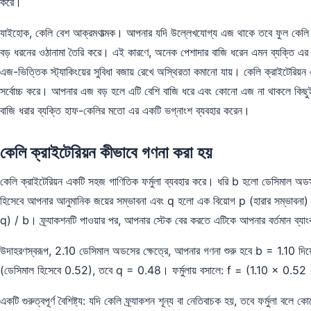
করে।
যাইহোক, কেলি বেশ আক্রমণাত্মক। আপনার যদি উল্লেখযোগ্য এজ থাকে তবে ফুল কেলি বড় 
বড় ধরনের ওঠানামা তৈরি করে। এই কারণে, অনেক পেশাদার বাজি ধরেন এমন ব্যক্তি এ
এজ-ভিত্তিক স্ট্যাকিংয়ের সুবিধা বজায় রেখে অস্থিরতা কমানো যায়। কেলি ক্রাইটেরিয়ন এমন 
সর্বোচ্চ করে। আপনার এজ বড় হলে এটি বেশি বাজি ধরে এবং কোনো এজ না থাকলে কিছু
বাজি ধরার ব্যক্তি হাফ-কেলির মতো এর একটি ভগ্নাংশ ব্যবহার করেন।
কেলি ক্রাইটেরিয়ন কীভাবে গণনা করা হয়
কেলি ক্রাইটেরিয়ন একটি সহজ গাণিতিক ফর্মুলা ব্যবহার করে। ধরি b হলো ডেসিমাল অ
হিসেবে আপনার আনুমানিক জয়ের সম্ভাবনা এবং q হলো এক বিয়োগ p (হারার সম্ভাবনা)
q) / b। ফ্র্যাকশনটি পাওয়ার পর, আপনার স্টেক বের করতে এটিকে আপনার বর্তমান ব্যা
উদাহরণস্বরূপ, 2.10 ডেসিমাল অডসের ক্ষেত্রে, আপনার গণনা শুরু হবে b = 1.10 
(ডেসিমাল হিসেবে 0.52), তবে q = 0.48। ফর্মুলায় বসালে: f = (1.10 × 0
একটি গুরুত্বপূর্ণ বৈশিষ্ট্য: যদি কেলি ফ্র্যাকশন শূন্য বা নেতিবাচক হয়, তবে ফর্মুল