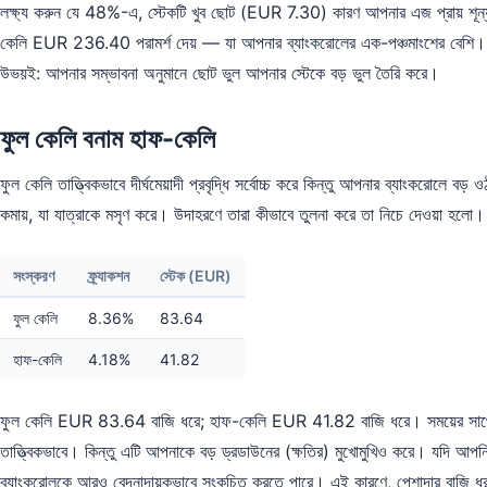
লক্ষ্য করুন যে 48%-এ, স্টেকটি খুব ছোট (EUR 7.30) কারণ আপনার এজ প্র
কেলি EUR 236.40 পরামর্শ দেয় — যা আপনার ব্যাংকরোলের এক-পঞ্চমাংশের বেশি। স
উভয়ই: আপনার সম্ভাবনা অনুমানে ছোট ভুল আপনার স্টেকে বড় ভুল তৈরি করে।
ফুল কেলি বনাম হাফ-কেলি
ফুল কেলি তাত্ত্বিকভাবে দীর্ঘমেয়াদী প্রবৃদ্ধি সর্বোচ্চ করে কিন্তু আপনার ব্যাংকরোলে 
কমায়, যা যাত্রাকে মসৃণ করে। উদাহরণে তারা কীভাবে তুলনা করে তা নিচে দেওয়া হলো।
সংস্করণ
ফ্র্যাকশন
স্টেক (EUR)
ফুল কেলি
8.36%
83.64
হাফ-কেলি
4.18%
41.82
ফুল কেলি EUR 83.64 বাজি ধরে; হাফ-কেলি EUR 41.82 বাজি ধরে। সময়ের সাথে সা
তাত্ত্বিকভাবে। কিন্তু এটি আপনাকে বড় ড্রডাউনের (ক্ষতির) মুখোমুখিও করে। যদি আপ
ব্যাংকরোলকে আরও বেদনাদায়কভাবে সংকুচিত করতে পারে। এই কারণে, পেশাদার বাজি ধরার ব্য