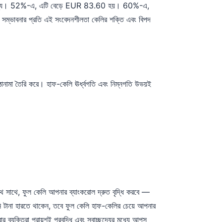
ায় শূন্য। 52%-এ, এটি বেড়ে EUR 83.60 হয়। 60%-এ,
ম্ভাবনার প্রতি এই সংবেদনশীলতা কেলির শক্তি এবং বিপদ
বড় ওঠানামা তৈরি করে। হাফ-কেলি ঊর্ধ্বগতি এবং নিম্নগতি উভয়ই
থে, ফুল কেলি আপনার ব্যাংকরোল দ্রুত বৃদ্ধি করবে —
নি টানা হারতে থাকেন, তবে ফুল কেলি হাফ-কেলির চেয়ে আপনার
ক্তিরা প্রায়শই প্রবৃদ্ধি এবং স্বাচ্ছন্দ্যের মধ্যে আপস