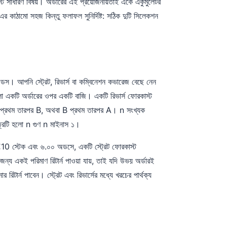
াস্ট সাধারণ বিষয়। অর্ডারের এই প্রয়োজনীয়তাই একে একুমুলেটর
র কাঠামো সহজ কিন্তু ফলাফল সুনির্দিষ্ট: সঠিক দুটি সিলেকশন
স। আপনি স্ট্রেট, রিভার্স বা কম্বিনেশন কভারেজ বেছে নেন
লো একটি অর্ডারের ওপর একটি বাজি। একটি রিভার্স ফোরকাস্ট
A প্রথম তারপর B, অথবা B প্রথম তারপর A। n সংখ্যক
ত্রটি হলো n গুণ n মাইনাস ১।
€10 স্টেক এবং ৬.০০ অডসে, একটি স্ট্রেট ফোরকাস্ট
 জন্য একই পরিমাণ রিটার্ন পাওয়া যায়, তাই যদি উভয় অর্ডারই
ার্ন পাবেন। স্ট্রেট এবং রিভার্সের মধ্যে খরচের পার্থক্য