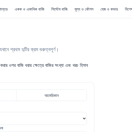
ান্তর
একক ও একাধিক বাজি
সিস্টেম বাজি
মূল্য ও কৌশল
হেজ ও কভার
বিশে
েখানে প্রথম দুটির ক্রম গুরুত্বপূর্ণ।
করার ওপর বাজি ধরার ক্ষেত্রে বাজির সংখ্যা এবং খরচ হিসাব
আমেরিকান
ডস