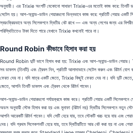
অনুযায়ী। এর Trixie অংশটি যেকোনো সাধারণ Trixie-এর মতোই কাজ করে: তিনটি ডা
সেটেল হয়। আপ-অ্যান্ড-ডাউন পেয়ারগুলো ভিন্নভাবে কাজ করে: প্রতিটি পেয়ার একটি স
স্বয়ংক্রিয়ভাবে অন্য সিলেকশনে দ্বিতীয় বেট রাখে — এবং অন্য লেগের জন্য এর 
পরিস্থিতিতেও টাকা দিতে পারে যেখানে Trixie কখনোই পারে না।
Round Robin কীভাবে হিসাব করা হয়
Round Robin দুটি ভাগে হিসাব করা হয়: Trixie এবং আপ-অ্যান্ড-ডাউন পেয়ার। T
সব ডাবলস (তিনটি) এবং ট্রেবল নিন, প্রতিটি আলাদাভাবে সেটেল করুন এবং রিটার্ন য
ফেরত দেয় না। যদি মাত্র একটি জেতে, Trixie কিছুই ফেরত দেয় না। যদি দুটি জেতে,
জেতে, আপনি তিনটি ডাবলস এবং ট্রেবল থেকে রিটার্ন পাবেন।
আপ-অ্যান্ড-ডাউন পেয়ারগুলো পর্যায়ক্রমে কাজ করে। প্রতিটি পেয়ার একটি সিলেকশনে 
অডস অনুযায়ী স্টেক হিসাব করা হয় এবং মুনাফা (রিটার্ন নয়) দ্বিতীয় সিলেকশনে নতুন স্
আপনি আরেকটি রিটার্ন পাবেন। যদি সেটি হেরে যায়, তবে স্টেকটি খরচ হয়ে যায় এবং পেয়
দেয়। যদি প্রথম সিলেকশনটি হেরে যায়, তবে দ্বিতীয়টিতে আর বেট করা হয় না এবং পেয়ারটি
সম্ভাব্য ক্রম কভার করে: Standard Liege তারপর Charleroi, Charler