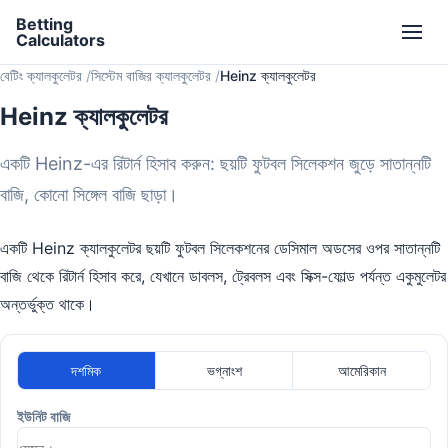
Betting
Calculators
বেটিং ক্যালকুলেটর
সিস্টেম বাজির ক্যালকুলেটর
Heinz ক্যালকুলেটর
Heinz ক্যালকুলেটর
একটি Heinz-এর রিটার্ন হিসাব করুন: ছয়টি ফুটবল সিলেকশন জুড়ে সাতান্নটি
বাজি, কোনো সিঙ্গেল বাজি ছাড়া।
একটি Heinz ক্যালকুলেটর ছয়টি ফুটবল সিলেকশনের ডেসিমাল অডসের ওপর সাতান্নটি
বাজি থেকে রিটার্ন হিসাব করে, যেখানে ডাবলস, ট্রেবলস এবং সিক্স-ফোল্ড পর্যন্ত একুমুলেটর
অন্তর্ভুক্ত থাকে।
দশমিক
ভগ্নাংশ
আমেরিকান
ইউনিট বাজি