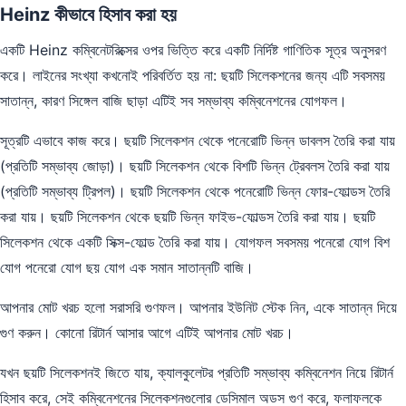
Heinz কীভাবে হিসাব করা হয়
একটি Heinz কম্বিনেটরিক্সের ওপর ভিত্তি করে একটি নির্দিষ্ট গাণিতিক সূত্র অনুসরণ
করে। লাইনের সংখ্যা কখনোই পরিবর্তিত হয় না: ছয়টি সিলেকশনের জন্য এটি সবসময়
সাতান্ন, কারণ সিঙ্গেল বাজি ছাড়া এটিই সব সম্ভাব্য কম্বিনেশনের যোগফল।
সূত্রটি এভাবে কাজ করে। ছয়টি সিলেকশন থেকে পনেরোটি ভিন্ন ডাবলস তৈরি করা যায়
(প্রতিটি সম্ভাব্য জোড়া)। ছয়টি সিলেকশন থেকে বিশটি ভিন্ন ট্রেবলস তৈরি করা যায়
(প্রতিটি সম্ভাব্য ট্রিপল)। ছয়টি সিলেকশন থেকে পনেরোটি ভিন্ন ফোর-ফোল্ডস তৈরি
করা যায়। ছয়টি সিলেকশন থেকে ছয়টি ভিন্ন ফাইভ-ফোল্ডস তৈরি করা যায়। ছয়টি
সিলেকশন থেকে একটি সিক্স-ফোল্ড তৈরি করা যায়। যোগফল সবসময় পনেরো যোগ বিশ
যোগ পনেরো যোগ ছয় যোগ এক সমান সাতান্নটি বাজি।
আপনার মোট খরচ হলো সরাসরি গুণফল। আপনার ইউনিট স্টেক নিন, একে সাতান্ন দিয়ে
গুণ করুন। কোনো রিটার্ন আসার আগে এটিই আপনার মোট খরচ।
যখন ছয়টি সিলেকশনই জিতে যায়, ক্যালকুলেটর প্রতিটি সম্ভাব্য কম্বিনেশন নিয়ে রিটার্ন
হিসাব করে, সেই কম্বিনেশনের সিলেকশনগুলোর ডেসিমাল অডস গুণ করে, ফলাফলকে