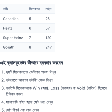
বাজি
সিলেকশন
লাইন
Canadian
5
26
Heinz
6
57
Super Heinz
7
120
Goliath
8
247
এই ক্যালকুলেটর কীভাবে ব্যবহার করবেন
ছয়টি সিলেকশনের ডেসিমাল অডস লিখুন
ইউরোতে আপনার ইউনিট স্টেক লিখুন
প্রতিটি সিলেকশনকে Win (জয়), Loss (পরাজয়) বা Void (বাতিল) হিসেবে
চিহ্নিত করুন
সাতান্নটি লাইন জুড়ে মোট খরচ দেখুন
মোট রিটার্ন এবং লাভ দেখুন