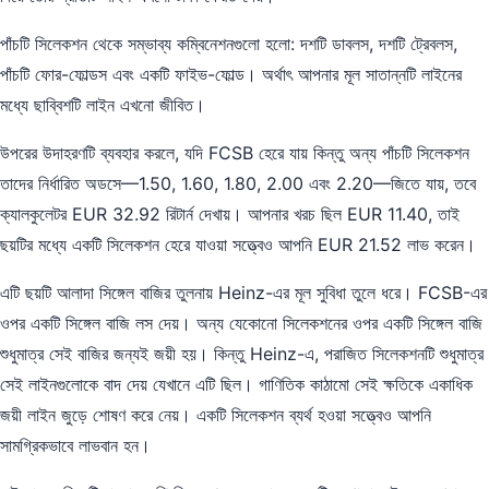
পাঁচটি সিলেকশন থেকে সম্ভাব্য কম্বিনেশনগুলো হলো: দশটি ডাবলস, দশটি ট্রেবলস,
পাঁচটি ফোর-ফোল্ডস এবং একটি ফাইভ-ফোল্ড। অর্থাৎ আপনার মূল সাতান্নটি লাইনের
মধ্যে ছাব্বিশটি লাইন এখনো জীবিত।
উপরের উদাহরণটি ব্যবহার করলে, যদি FCSB হেরে যায় কিন্তু অন্য পাঁচটি সিলেকশন
তাদের নির্ধারিত অডসে—1.50, 1.60, 1.80, 2.00 এবং 2.20—জিতে যায়, তবে
ক্যালকুলেটর EUR 32.92 রিটার্ন দেখায়। আপনার খরচ ছিল EUR 11.40, তাই
ছয়টির মধ্যে একটি সিলেকশন হেরে যাওয়া সত্ত্বেও আপনি EUR 21.52 লাভ করেন।
এটি ছয়টি আলাদা সিঙ্গেল বাজির তুলনায় Heinz-এর মূল সুবিধা তুলে ধরে। FCSB-এর
ওপর একটি সিঙ্গেল বাজি লস দেয়। অন্য যেকোনো সিলেকশনের ওপর একটি সিঙ্গেল বাজি
শুধুমাত্র সেই বাজির জন্যই জয়ী হয়। কিন্তু Heinz-এ, পরাজিত সিলেকশনটি শুধুমাত্র
সেই লাইনগুলোকে বাদ দেয় যেখানে এটি ছিল। গাণিতিক কাঠামো সেই ক্ষতিকে একাধিক
জয়ী লাইন জুড়ে শোষণ করে নেয়। একটি সিলেকশন ব্যর্থ হওয়া সত্ত্বেও আপনি
সামগ্রিকভাবে লাভবান হন।