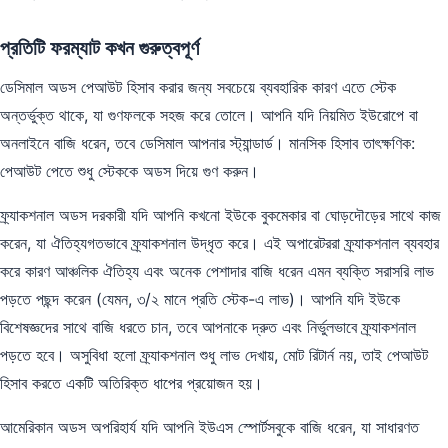
প্রতিটি ফরম্যাট কখন গুরুত্বপূর্ণ
ডেসিমাল অডস পেআউট হিসাব করার জন্য সবচেয়ে ব্যবহারিক কারণ এতে স্টেক
অন্তর্ভুক্ত থাকে, যা গুণফলকে সহজ করে তোলে। আপনি যদি নিয়মিত ইউরোপে বা
অনলাইনে বাজি ধরেন, তবে ডেসিমাল আপনার স্ট্যান্ডার্ড। মানসিক হিসাব তাৎক্ষণিক:
পেআউট পেতে শুধু স্টেককে অডস দিয়ে গুণ করুন।
ফ্র্যাকশনাল অডস দরকারী যদি আপনি কখনো ইউকে বুকমেকার বা ঘোড়দৌড়ের সাথে কাজ
করেন, যা ঐতিহ্যগতভাবে ফ্র্যাকশনাল উদ্ধৃত করে। এই অপারেটররা ফ্র্যাকশনাল ব্যবহার
করে কারণ আঞ্চলিক ঐতিহ্য এবং অনেক পেশাদার বাজি ধরেন এমন ব্যক্তি সরাসরি লাভ
পড়তে পছন্দ করেন (যেমন, ৩/২ মানে প্রতি স্টেক-এ লাভ)। আপনি যদি ইউকে
বিশেষজ্ঞদের সাথে বাজি ধরতে চান, তবে আপনাকে দ্রুত এবং নির্ভুলভাবে ফ্র্যাকশনাল
পড়তে হবে। অসুবিধা হলো ফ্র্যাকশনাল শুধু লাভ দেখায়, মোট রিটার্ন নয়, তাই পেআউট
হিসাব করতে একটি অতিরিক্ত ধাপের প্রয়োজন হয়।
আমেরিকান অডস অপরিহার্য যদি আপনি ইউএস স্পোর্টসবুকে বাজি ধরেন, যা সাধারণত