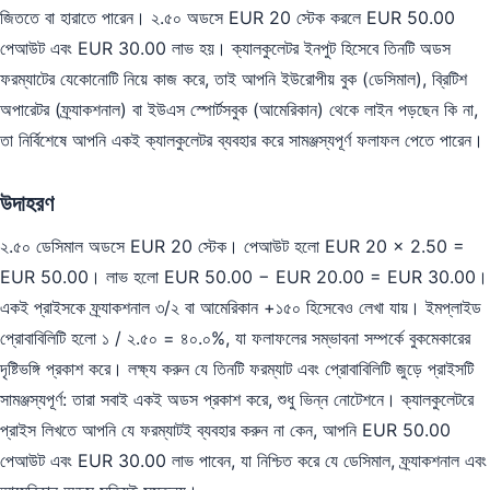
জিততে বা হারাতে পারেন। ২.৫০ অডসে EUR 20 স্টেক করলে EUR 50.00
পেআউট এবং EUR 30.00 লাভ হয়। ক্যালকুলেটর ইনপুট হিসেবে তিনটি অডস
ফরম্যাটের যেকোনোটি নিয়ে কাজ করে, তাই আপনি ইউরোপীয় বুক (ডেসিমাল), ব্রিটিশ
অপারেটর (ফ্র্যাকশনাল) বা ইউএস স্পোর্টসবুক (আমেরিকান) থেকে লাইন পড়ছেন কি না,
তা নির্বিশেষে আপনি একই ক্যালকুলেটর ব্যবহার করে সামঞ্জস্যপূর্ণ ফলাফল পেতে পারেন।
উদাহরণ
২.৫০ ডেসিমাল অডসে EUR 20 স্টেক। পেআউট হলো EUR 20 × 2.50 =
EUR 50.00। লাভ হলো EUR 50.00 − EUR 20.00 = EUR 30.00।
একই প্রাইসকে ফ্র্যাকশনাল ৩/২ বা আমেরিকান +১৫০ হিসেবেও লেখা যায়। ইমপ্লাইড
প্রোবাবিলিটি হলো ১ / ২.৫০ = ৪০.০%, যা ফলাফলের সম্ভাবনা সম্পর্কে বুকমেকারের
দৃষ্টিভঙ্গি প্রকাশ করে। লক্ষ্য করুন যে তিনটি ফরম্যাট এবং প্রোবাবিলিটি জুড়ে প্রাইসটি
সামঞ্জস্যপূর্ণ: তারা সবাই একই অডস প্রকাশ করে, শুধু ভিন্ন নোটেশনে। ক্যালকুলেটরে
প্রাইস লিখতে আপনি যে ফরম্যাটই ব্যবহার করুন না কেন, আপনি EUR 50.00
পেআউট এবং EUR 30.00 লাভ পাবেন, যা নিশ্চিত করে যে ডেসিমাল, ফ্র্যাকশনাল এবং