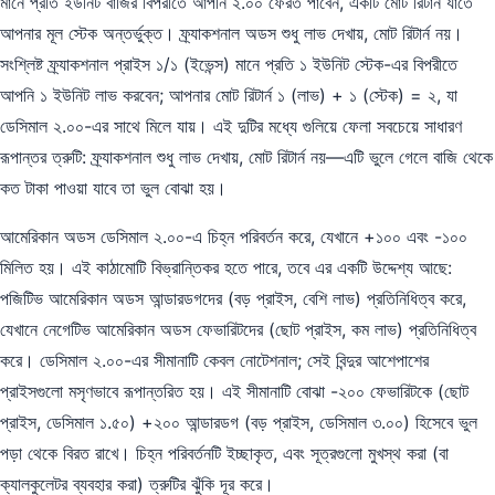
মানে প্রতি ইউনিট বাজির বিপরীতে আপনি ২.০০ ফেরত পাবেন, একটি মোট রিটার্ন যাতে
আপনার মূল স্টেক অন্তর্ভুক্ত। ফ্র্যাকশনাল অডস শুধু লাভ দেখায়, মোট রিটার্ন নয়।
সংশ্লিষ্ট ফ্র্যাকশনাল প্রাইস ১/১ (ইভেন্স) মানে প্রতি ১ ইউনিট স্টেক-এর বিপরীতে
আপনি ১ ইউনিট লাভ করবেন; আপনার মোট রিটার্ন ১ (লাভ) + ১ (স্টেক) = ২, যা
ডেসিমাল ২.০০-এর সাথে মিলে যায়। এই দুটির মধ্যে গুলিয়ে ফেলা সবচেয়ে সাধারণ
রূপান্তর ত্রুটি: ফ্র্যাকশনাল শুধু লাভ দেখায়, মোট রিটার্ন নয়—এটি ভুলে গেলে বাজি থেকে
কত টাকা পাওয়া যাবে তা ভুল বোঝা হয়।
আমেরিকান অডস ডেসিমাল ২.০০-এ চিহ্ন পরিবর্তন করে, যেখানে +১০০ এবং -১০০
মিলিত হয়। এই কাঠামোটি বিভ্রান্তিকর হতে পারে, তবে এর একটি উদ্দেশ্য আছে:
পজিটিভ আমেরিকান অডস আন্ডারডগদের (বড় প্রাইস, বেশি লাভ) প্রতিনিধিত্ব করে,
যেখানে নেগেটিভ আমেরিকান অডস ফেভারিটদের (ছোট প্রাইস, কম লাভ) প্রতিনিধিত্ব
করে। ডেসিমাল ২.০০-এর সীমানাটি কেবল নোটেশনাল; সেই বিন্দুর আশেপাশের
প্রাইসগুলো মসৃণভাবে রূপান্তরিত হয়। এই সীমানাটি বোঝা -২০০ ফেভারিটকে (ছোট
প্রাইস, ডেসিমাল ১.৫০) +২০০ আন্ডারডগ (বড় প্রাইস, ডেসিমাল ৩.০০) হিসেবে ভুল
পড়া থেকে বিরত রাখে। চিহ্ন পরিবর্তনটি ইচ্ছাকৃত, এবং সূত্রগুলো মুখস্থ করা (বা
ক্যালকুলেটর ব্যবহার করা) ত্রুটির ঝুঁকি দূর করে।