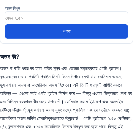
অডস লিখুন
গণনা
অডস কী?
অডস বা বাজি ধরার দর হলো বাজির মূল্য এবং জেতার সম্ভাব্যতার একটি প্রকাশ।
বুকমেকারের দেওয়া প্রতিটি প্রাইস তিনটি ভিন্ন উপায়ে লেখা যায়: ডেসিমাল অডস,
ফ্র্যাকশনাল অডস বা আমেরিকান অডস হিসেবে। এই তিনটি ফরম্যাট গাণিতিকভাবে
অভিন্ন — এগুলো সবই একই প্রাইস নির্দেশ করে — কিন্তু এগুলো ভিন্নভাবে লেখা হয়
এবং বিভিন্ন ব্যবহারকারীর জন্য উপযোগী। ডেসিমাল অডস ইউরোপ এবং অনলাইন
বেটিংয়ে স্ট্যান্ডার্ড; ফ্র্যাকশনাল অডস যুক্তরাজ্যে প্রচলিত এবং ঘোড়দৌড়ে ব্যবহৃত হয়;
আমেরিকান অডস মার্কিন স্পোর্টসবুকগুলোতে স্ট্যান্ডার্ড। একটি প্রাইসকে ২.৫০ ডেসিমাল,
৩/২ ফ্র্যাকশনাল এবং +১৫০ আমেরিকান হিসেবে উদ্ধৃত করা হতে পারে, কিন্তু এই