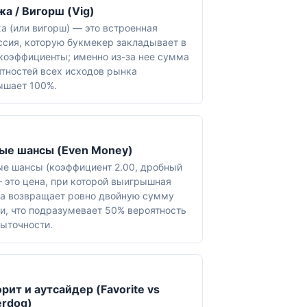
а / Вигорш (Vig)
 (или вигорш) — это встроенная
сия, которую букмекер закладывает в
коэффициенты; именно из-за нее сумма
тностей всех исходов рынка
ышает 100%.
ые шансы (Even Money)
ые шансы (коэффициент 2.00, дробный
— это цена, при которой выигрышная
ка возвращает ровно двойную сумму
и, что подразумевает 50% вероятность
ыточности.
рит и аутсайдер (Favorite vs
rdog)