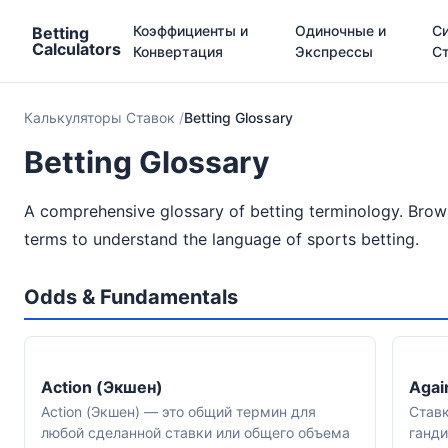
Коэффициенты и
Одиночные и
С
Betting
Calculators
Конвертация
Экспрессы
С
Калькуляторы Ставок
Betting Glossary
Betting Glossary
A comprehensive glossary of betting terminology. Brows
terms to understand the language of sports betting.
Odds & Fundamentals
Action (Экшен)
Agai
Action (Экшен) — это общий термин для
Ставк
любой сделанной ставки или общего объема
ганди