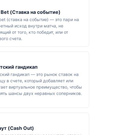
 Bet (Ставка на событие)
bet (ставка на событие) — это пари на
етный исход внутри матча, не
ящий от того, кто победит, или от
вого счета.
тский гандикап
ский гандикап — это рынок ставок на
цу в счете, который добавляет или
ает виртуальное преимущество, чтобы
ять шансы двух неравных соперников.
ут (Cash Out)