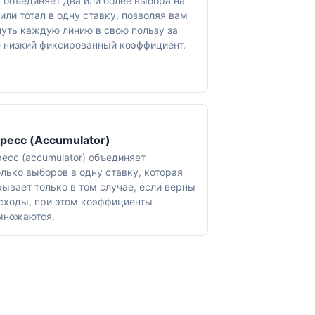
 объединяет два или более выбора на
или тотал в одну ставку, позволяя вам
уть каждую линию в свою пользу за
 низкий фиксированный коэффициент.
ресс (Accumulator)
есс (accumulator) объединяет
лько выборов в одну ставку, которая
ывает только в том случае, если верны
сходы, при этом коэффициенты
множаются.