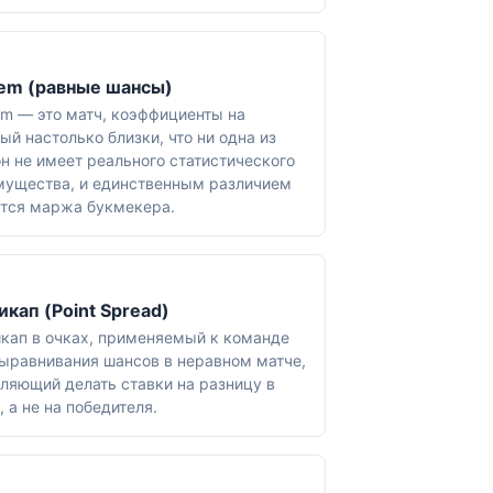
'em (равные шансы)
em — это матч, коэффициенты на
ый настолько близки, что ни одна из
н не имеет реального статистического
мущества, и единственным различием
ется маржа букмекера.
икап (Point Spread)
кап в очках, применяемый к команде
ыравнивания шансов в неравном матче,
ляющий делать ставки на разницу в
, а не на победителя.