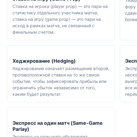
Тизер
Ставка на игрока (player prop) — это пари на
фору 
статистику отдельного участника матча;
сдвин
ставка на игру (game prop) — это пари на
более
исход в рамках матча, не связанный с
финальным счетом.
Хеджирование (Hedging)
Эксп
Хеджирование означает размещение второй,
Экспр
противоположной ставки на то же самое
неско
событие, чтобы зафиксировать прибыль или
выигр
ограничить убыток независимо от того,
все и
каким будет результат.
пере
Экспресс на один матч (Same-Game
Parlay)
Экспресс на один матч объединяет