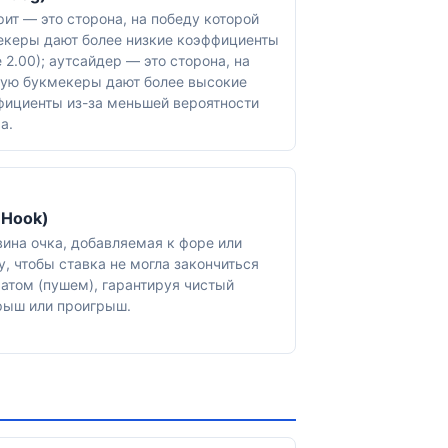
ит — это сторона, на победу которой
екеры дают более низкие коэффициенты
 2.00); аутсайдер — это сторона, на
рую букмекеры дают более высокие
фициенты из-за меньшей вероятности
а.
(Hook)
ина очка, добавляемая к форе или
у, чтобы ставка не могла закончиться
атом (пушем), гарантируя чистый
рыш или проигрыш.