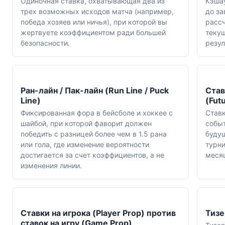
Одиночная ставка, охватывающая два из
Кэшау
трех возможных исходов матча (например,
до за
победа хозяев или ничья), при которой вы
расс
жертвуете коэффициентом ради большей
теку
безопасности.
резул
Ран-лайн / Пак-лайн (Run Line / Puck
Став
Line)
(Fut
Фиксированная фора в бейсболе и хоккее с
Ставк
шайбой, при которой фаворит должен
событ
победить с разницей более чем в 1.5 рана
будущ
или гола, где изменение вероятности
турни
достигается за счет коэффициентов, а не
меся
изменения линии.
Ставки на игрока (Player Prop) против
Тизе
ставок на игру (Game Prop)