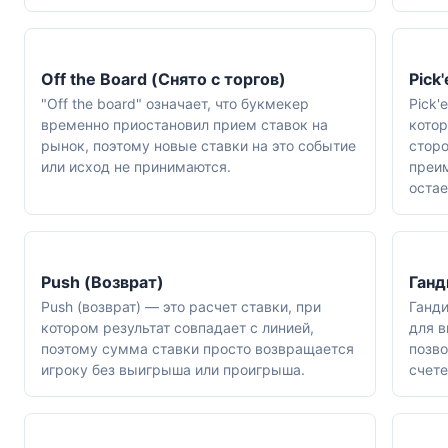
Off the Board (Снято с торгов)
Pick
"Off the board" означает, что букмекер
Pick'
временно приостановил прием ставок на
котор
рынок, поэтому новые ставки на это событие
сторо
или исход не принимаются.
преи
оста
Push (Возврат)
Ганд
Push (возврат) — это расчет ставки, при
Ганди
котором результат совпадает с линией,
для в
поэтому сумма ставки просто возвращается
позво
игроку без выигрыша или проигрыша.
счете