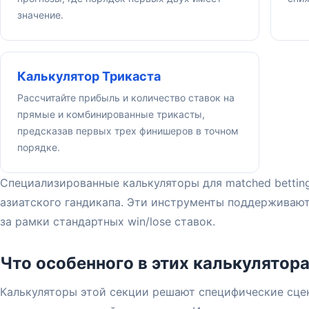
значение.
Калькулятор Трикаста
Рассчитайте прибыль и количество ставок на
прямые и комбинированные трикасты,
предсказав первых трех финишеров в точном
порядке.
Специализированные калькуляторы для matched betting
азиатского гандикапа. Эти инструменты поддерживаю
за рамки стандартных win/lose ставок.
Что особенного в этих калькулятор
Калькуляторы этой секции решают специфические сце