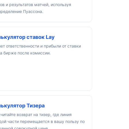
ов и результатов матчей, используя
пределение Пуассона.
ькулятор ставок Lay
ет ответственности и прибыли от ставки
на бирже после комиссии.
ькулятор Тизера
читайте возврат на тизер, где линия
ой части перемещается в вашу пользу по
енной совокупной цене.