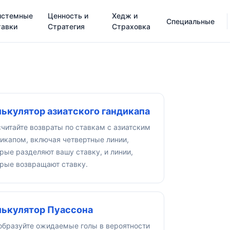
истемные
Ценность и
Хедж и
Специальные
тавки
Стратегия
Страховка
ькулятор азиатского гандикапа
читайте возвраты по ставкам с азиатским
икапом, включая четвертные линии,
рые разделяют вашу ставку, и линии,
орые возвращают ставку.
лькулятор Пуассона
образуйте ожидаемые голы в вероятности