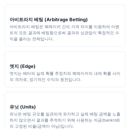
아비트라지 베팅 (Arbitrage Betting)
아비트라지 베팅은 북메이커 간의 가격 차이를 이용하여 이벤
트의 모든 결과에 베팅함으로써 결과와 상관없이 확정적인 수
익을 올리는 전략입니다.
엣지 (Edge)
엣지는 베터의 실제 확률 추정치와 북메이커의 내재 확률 사이
의 격차로, 장기적인 수익의 원천입니다.
유닛 (Units)
유닛은 베팅 규모를 일관되게 유지하고 실제 베팅 금액을 노출
하지 않으면서 결과를 추적하기 위해 사용하는 자금(bankroll)
의 고정된 비율(금액이 아님)입니다.