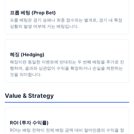
프롭 베팅 (Prop Bet)
프롭 베팅은 경기 승패나 최종 점수와는 별개로, 경기 내 특정
상황의 발생 여부에 거는 베팅입니다.
헤징 (Hedging)
헤징이란 동일한 이벤트에 반대되는 두 번째 베팅을 추가로 진
행하여, 결과와 상관없이 수익을 확정하거나 손실을 제한하는
것을 의미합니다.
Value & Strategy
ROI (투자 수익률)
ROI는 베팅 전략이 전체 베팅 금액 대비 얼마만큼의 수익을 창