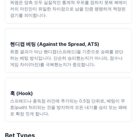
픽엠은 양측 모두 실질적인 통계적 우위를 점하지 못해 북메이
커의 마진만이 유일한 차이점으로 남을 만큼 팽팽하게 책정된
경기를 의미합니다.
핸디캡 베팅 (Against the Spread, ATS)
최종 결과가 아닌 핸디캡(스프레드)을 기준으로 승패를 판단
하는 베팅 방식입니다. 단순히 승리했는지가 아니라, 점수나
게임 차이(마진)를 극복했는지가 중요합니다.
훅 (Hook)
스프레드나 총득점 라인에 추가되는 0.5점 단위로, 베팅이 무
효(push) 처리되는 것을 방지하여 모든 내기를 승리 또는 패배
로 확정 짓게 합니다.
Bet Types