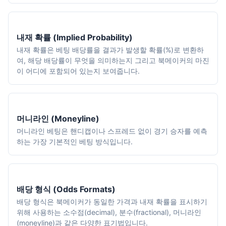
내재 확률 (Implied Probability)
내재 확률은 베팅 배당률을 결과가 발생할 확률(%)로 변환하
여, 해당 배당률이 무엇을 의미하는지 그리고 북메이커의 마진
이 어디에 포함되어 있는지 보여줍니다.
머니라인 (Moneyline)
머니라인 베팅은 핸디캡이나 스프레드 없이 경기 승자를 예측
하는 가장 기본적인 베팅 방식입니다.
배당 형식 (Odds Formats)
배당 형식은 북메이커가 동일한 가격과 내재 확률을 표시하기
위해 사용하는 소수점(decimal), 분수(fractional), 머니라인
(moneyline)과 같은 다양한 표기법입니다.