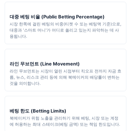
대중 베팅 비율 (Public Betting Percentage)
시장 한쪽에 걸린 베팅의 비중(티켓 수 또는 베팅액 기준)으로,
대중과 '스마트 머니'가 어디로 쏠리고 있는지 파악하는 데 사
용됩니다.
라인 무브먼트 (Line Movement)
라인 무브먼트는 시장이 열린 시점부터 킥오프 전까지 자금 흐
름, 뉴스, 리스크 관리 등에 의해 북메이커의 배당률이 변하는
것을 의미합니다.
베팅 한도 (Betting Limits)
북메이커가 위험 노출을 관리하기 위해 베팅, 시장 또는 계정
에 허용하는 최대 스테이크(베팅 금액) 또는 책임 한도입니다.