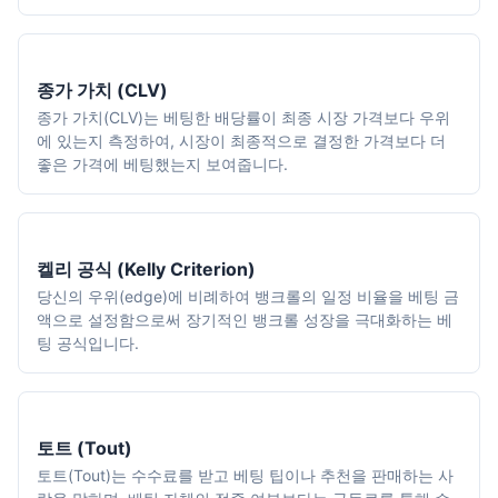
종가 가치 (CLV)
종가 가치(CLV)는 베팅한 배당률이 최종 시장 가격보다 우위
에 있는지 측정하여, 시장이 최종적으로 결정한 가격보다 더
좋은 가격에 베팅했는지 보여줍니다.
켈리 공식 (Kelly Criterion)
당신의 우위(edge)에 비례하여 뱅크롤의 일정 비율을 베팅 금
액으로 설정함으로써 장기적인 뱅크롤 성장을 극대화하는 베
팅 공식입니다.
토트 (Tout)
토트(Tout)는 수수료를 받고 베팅 팁이나 추천을 판매하는 사