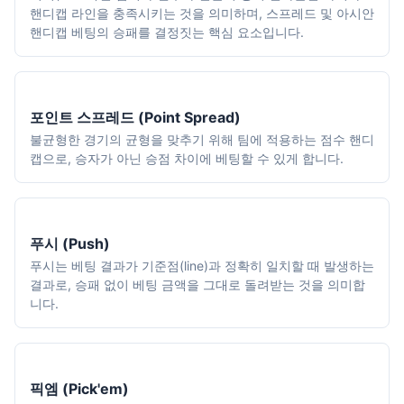
핸디캡 라인을 충족시키는 것을 의미하며, 스프레드 및 아시안
핸디캡 베팅의 승패를 결정짓는 핵심 요소입니다.
포인트 스프레드 (Point Spread)
불균형한 경기의 균형을 맞추기 위해 팀에 적용하는 점수 핸디
캡으로, 승자가 아닌 승점 차이에 베팅할 수 있게 합니다.
푸시 (Push)
푸시는 베팅 결과가 기준점(line)과 정확히 일치할 때 발생하는
결과로, 승패 없이 베팅 금액을 그대로 돌려받는 것을 의미합
니다.
픽엠 (Pick'em)