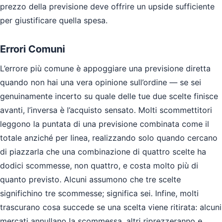
prezzo della previsione deve offrire un upside sufficiente
per giustificare quella spesa.
Errori Comuni
L’errore più comune è appoggiare una previsione diretta
quando non hai una vera opinione sull’ordine — se sei
genuinamente incerto su quale delle tue due scelte finisce
avanti, l’inversa è l’acquisto sensato. Molti scommettitori
leggono la puntata di una previsione combinata come il
totale anziché per linea, realizzando solo quando cercano
di piazzarla che una combinazione di quattro scelte ha
dodici scommesse, non quattro, e costa molto più di
quanto previsto. Alcuni assumono che tre scelte
significhino tre scommesse; significa sei. Infine, molti
trascurano cosa succede se una scelta viene ritirata: alcuni
mercati annullano la scommessa, altri riprezzeranno e