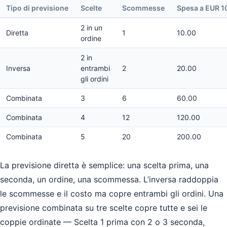
Tipo di previsione
Scelte
Scommesse
Spesa a EUR 10
2 in un
Diretta
1
10.00
ordine
2 in
Inversa
entrambi
2
20.00
gli ordini
Combinata
3
6
60.00
Combinata
4
12
120.00
Combinata
5
20
200.00
La previsione diretta è semplice: una scelta prima, una
seconda, un ordine, una scommessa. L’inversa raddoppia
le scommesse e il costo ma copre entrambi gli ordini. Una
previsione combinata su tre scelte copre tutte e sei le
coppie ordinate — Scelta 1 prima con 2 o 3 seconda,