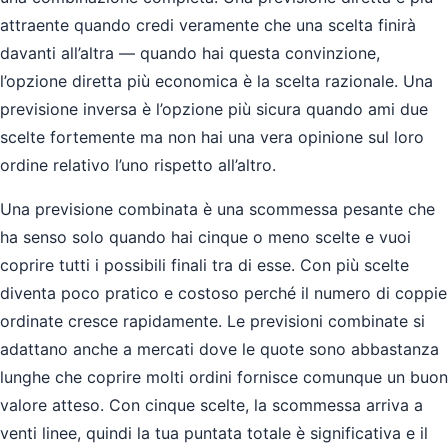
attraente quando credi veramente che una scelta finirà
davanti all’altra — quando hai questa convinzione,
l’opzione diretta più economica è la scelta razionale. Una
previsione inversa è l’opzione più sicura quando ami due
scelte fortemente ma non hai una vera opinione sul loro
ordine relativo l’uno rispetto all’altro.
Una previsione combinata è una scommessa pesante che
ha senso solo quando hai cinque o meno scelte e vuoi
coprire tutti i possibili finali tra di esse. Con più scelte
diventa poco pratico e costoso perché il numero di coppie
ordinate cresce rapidamente. Le previsioni combinate si
adattano anche a mercati dove le quote sono abbastanza
lunghe che coprire molti ordini fornisce comunque un buon
valore atteso. Con cinque scelte, la scommessa arriva a
venti linee, quindi la tua puntata totale è significativa e il