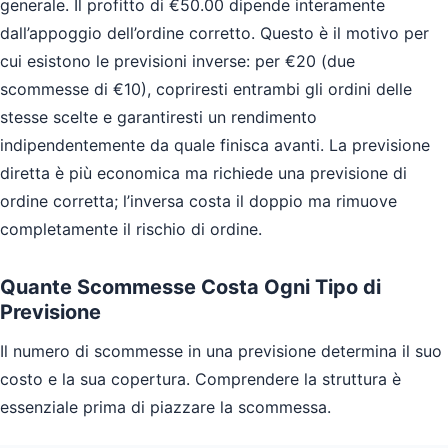
generale. Il profitto di €50.00 dipende interamente
dall’appoggio dell’ordine corretto. Questo è il motivo per
cui esistono le previsioni inverse: per €20 (due
scommesse di €10), copriresti entrambi gli ordini delle
stesse scelte e garantiresti un rendimento
indipendentemente da quale finisca avanti. La previsione
diretta è più economica ma richiede una previsione di
ordine corretta; l’inversa costa il doppio ma rimuove
completamente il rischio di ordine.
Quante Scommesse Costa Ogni Tipo di
Previsione
Il numero di scommesse in una previsione determina il suo
costo e la sua copertura. Comprendere la struttura è
essenziale prima di piazzare la scommessa.