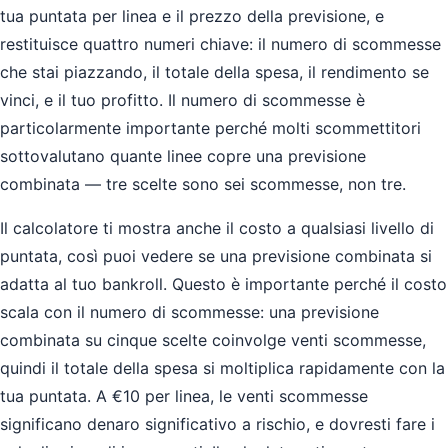
tua puntata per linea e il prezzo della previsione, e
restituisce quattro numeri chiave: il numero di scommesse
che stai piazzando, il totale della spesa, il rendimento se
vinci, e il tuo profitto. Il numero di scommesse è
particolarmente importante perché molti scommettitori
sottovalutano quante linee copre una previsione
combinata — tre scelte sono sei scommesse, non tre.
Il calcolatore ti mostra anche il costo a qualsiasi livello di
puntata, così puoi vedere se una previsione combinata si
adatta al tuo bankroll. Questo è importante perché il costo
scala con il numero di scommesse: una previsione
combinata su cinque scelte coinvolge venti scommesse,
quindi il totale della spesa si moltiplica rapidamente con la
tua puntata. A €10 per linea, le venti scommesse
significano denaro significativo a rischio, e dovresti fare i