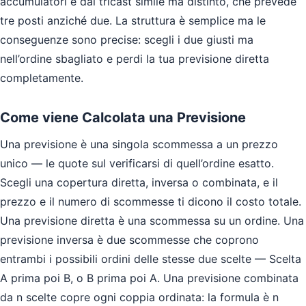
accumulatori e dal tricast simile ma distinto, che prevede
tre posti anziché due. La struttura è semplice ma le
conseguenze sono precise: scegli i due giusti ma
nell’ordine sbagliato e perdi la tua previsione diretta
completamente.
Come viene Calcolata una Previsione
Una previsione è una singola scommessa a un prezzo
unico — le quote sul verificarsi di quell’ordine esatto.
Scegli una copertura diretta, inversa o combinata, e il
prezzo e il numero di scommesse ti dicono il costo totale.
Una previsione diretta è una scommessa su un ordine. Una
previsione inversa è due scommesse che coprono
entrambi i possibili ordini delle stesse due scelte — Scelta
A prima poi B, o B prima poi A. Una previsione combinata
da n scelte copre ogni coppia ordinata: la formula è n