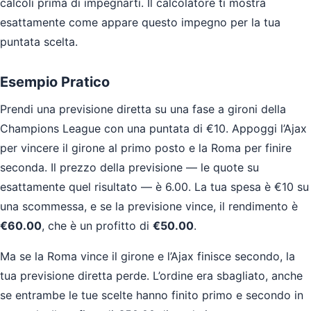
calcoli prima di impegnarti. Il calcolatore ti mostra
esattamente come appare questo impegno per la tua
puntata scelta.
Esempio Pratico
Prendi una previsione diretta su una fase a gironi della
Champions League con una puntata di €10. Appoggi l’Ajax
per vincere il girone al primo posto e la Roma per finire
seconda. Il prezzo della previsione — le quote su
esattamente quel risultato — è 6.00. La tua spesa è €10 su
una scommessa, e se la previsione vince, il rendimento è
€60.00
, che è un profitto di
€50.00
.
Ma se la Roma vince il girone e l’Ajax finisce secondo, la
tua previsione diretta perde. L’ordine era sbagliato, anche
se entrambe le tue scelte hanno finito primo e secondo in