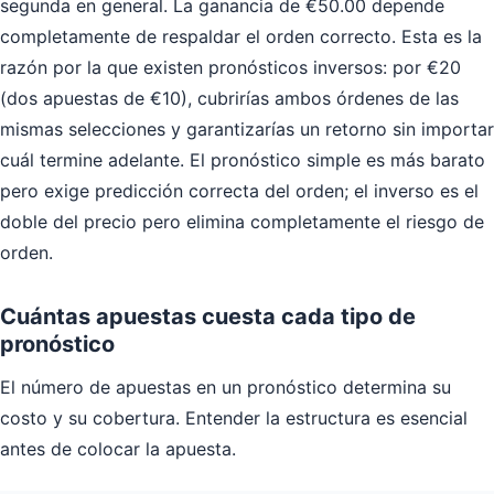
segunda en general. La ganancia de €50.00 depende
completamente de respaldar el orden correcto. Esta es la
razón por la que existen pronósticos inversos: por €20
(dos apuestas de €10), cubrirías ambos órdenes de las
mismas selecciones y garantizarías un retorno sin importar
cuál termine adelante. El pronóstico simple es más barato
pero exige predicción correcta del orden; el inverso es el
doble del precio pero elimina completamente el riesgo de
orden.
Cuántas apuestas cuesta cada tipo de
pronóstico
El número de apuestas en un pronóstico determina su
costo y su cobertura. Entender la estructura es esencial
antes de colocar la apuesta.