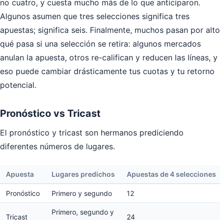
no cuatro, y cuesta mucho más de lo que anticiparon.
Algunos asumen que tres selecciones significa tres
apuestas; significa seis. Finalmente, muchos pasan por alto
qué pasa si una selección se retira: algunos mercados
anulan la apuesta, otros re-califican y reducen las líneas, y
eso puede cambiar drásticamente tus cuotas y tu retorno
potencial.
Pronóstico vs Tricast
El pronóstico y tricast son hermanos prediciendo
diferentes números de lugares.
Apuesta
Lugares predichos
Apuestas de 4 selecciones
Pronóstico
Primero y segundo
12
Primero, segundo y
Tricast
24