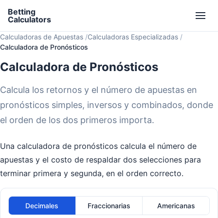
Betting
Calculators
Calculadoras de Apuestas
Calculadoras Especializadas
Calculadora de Pronósticos
Calculadora de Pronósticos
Calcula los retornos y el número de apuestas en
pronósticos simples, inversos y combinados, donde
el orden de los dos primeros importa.
Una calculadora de pronósticos calcula el número de
apuestas y el costo de respaldar dos selecciones para
terminar primera y segunda, en el orden correcto.
Decimales
Fraccionarias
Americanas