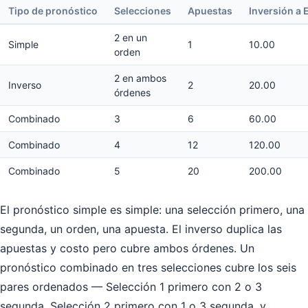
Tipo de pronóstico
Selecciones
Apuestas
Inversión a 
2 en un
Simple
1
10.00
orden
2 en ambos
Inverso
2
20.00
órdenes
Combinado
3
6
60.00
Combinado
4
12
120.00
Combinado
5
20
200.00
El pronóstico simple es simple: una selección primero, una
segunda, un orden, una apuesta. El inverso duplica las
apuestas y costo pero cubre ambos órdenes. Un
pronóstico combinado en tres selecciones cubre los seis
pares ordenados — Selección 1 primero con 2 o 3
segunda, Selección 2 primero con 1 o 3 segunda, y