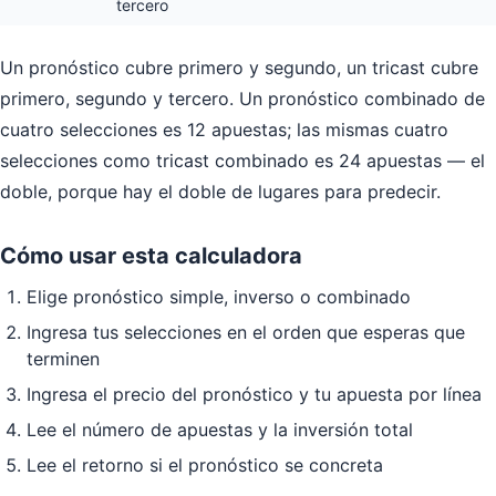
tercero
Un pronóstico cubre primero y segundo, un tricast cubre
primero, segundo y tercero. Un pronóstico combinado de
cuatro selecciones es 12 apuestas; las mismas cuatro
selecciones como tricast combinado es 24 apuestas — el
doble, porque hay el doble de lugares para predecir.
Cómo usar esta calculadora
Elige pronóstico simple, inverso o combinado
Ingresa tus selecciones en el orden que esperas que
terminen
Ingresa el precio del pronóstico y tu apuesta por línea
Lee el número de apuestas y la inversión total
Lee el retorno si el pronóstico se concreta