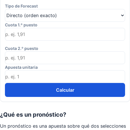
Tipo de Forecast
Cuota 1.º puesto
Cuota 2.º puesto
Apuesta unitaria
Calcular
¿Qué es un pronóstico?
Un pronóstico es una apuesta sobre qué dos selecciones