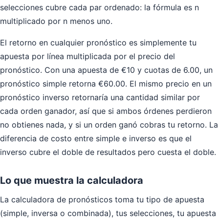
selecciones cubre cada par ordenado: la fórmula es n
multiplicado por n menos uno.
El retorno en cualquier pronóstico es simplemente tu
apuesta por línea multiplicada por el precio del
pronóstico. Con una apuesta de €10 y cuotas de 6.00, un
pronóstico simple retorna €60.00. El mismo precio en un
pronóstico inverso retornaría una cantidad similar por
cada orden ganador, así que si ambos órdenes perdieron
no obtienes nada, y si un orden ganó cobras tu retorno. La
diferencia de costo entre simple e inverso es que el
inverso cubre el doble de resultados pero cuesta el doble.
Lo que muestra la calculadora
La calculadora de pronósticos toma tu tipo de apuesta
(simple, inversa o combinada), tus selecciones, tu apuesta