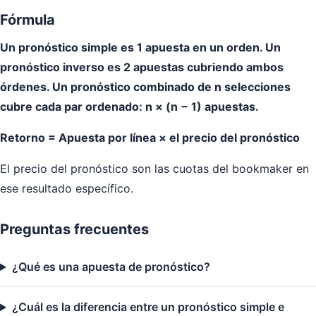
Fórmula
Un pronóstico simple es 1 apuesta en un orden. Un
pronóstico inverso es 2 apuestas cubriendo ambos
órdenes. Un pronóstico combinado de n selecciones
cubre cada par ordenado: n × (n − 1) apuestas.
Retorno = Apuesta por línea × el precio del pronóstico
El precio del pronóstico son las cuotas del bookmaker en
ese resultado específico.
Preguntas frecuentes
¿Qué es una apuesta de pronóstico?
¿Cuál es la diferencia entre un pronóstico simple e