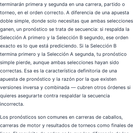
terminarán primera y segunda en una carrera, partido o
torneo, en el orden correcto. A diferencia de una apuesta
doble simple, donde solo necesitas que ambas selecciones
ganen, un pronóstico se trata de secuencia: si respalda la
Selección A primero y la Selección B segundo, ese orden
exacto es lo que está prediciendo. Si la Selección B
termina primero y la Selección A segunda, tu pronóstico
simple pierde, aunque ambas selecciones hayan sido
correctas. Esa es la característica definitoria de una
apuesta de pronóstico y la razón por la que existen
versiones inversa y combinada — cubren otros órdenes si
quieres asegurarte contra respaldar la secuencia
incorrecta.
Los pronósticos son comunes en carreras de caballos,
carreras de motor y resultados de torneos como finales de