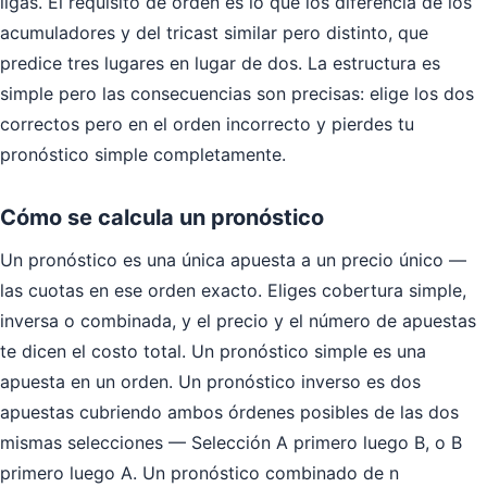
ligas. El requisito de orden es lo que los diferencia de los
acumuladores y del tricast similar pero distinto, que
predice tres lugares en lugar de dos. La estructura es
simple pero las consecuencias son precisas: elige los dos
correctos pero en el orden incorrecto y pierdes tu
pronóstico simple completamente.
Cómo se calcula un pronóstico
Un pronóstico es una única apuesta a un precio único —
las cuotas en ese orden exacto. Eliges cobertura simple,
inversa o combinada, y el precio y el número de apuestas
te dicen el costo total. Un pronóstico simple es una
apuesta en un orden. Un pronóstico inverso es dos
apuestas cubriendo ambos órdenes posibles de las dos
mismas selecciones — Selección A primero luego B, o B
primero luego A. Un pronóstico combinado de n