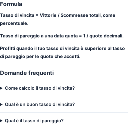
Formula
Tasso di vincita = Vittorie / Scommesse totali, come
percentuale.
Tasso di pareggio a una data quota = 1 / quote decimali.
Profitti quando il tuo tasso di vincita è superiore al tasso
di pareggio per le quote che accetti.
Domande frequenti
Come calcolo il tasso di vincita?
Qual è un buon tasso di vincita?
Qual è il tasso di pareggio?