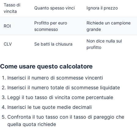
Tasso di
Quanto spesso vinci
Ignora il prezzo
vincita
Profitto per euro
Richiede un campione
ROI
scommesso
grande
Non dice nulla sul
CLV
Se batti la chiusura
profitto
Come usare questo calcolatore
Inserisci il numero di scommesse vincenti
Inserisci il numero totale di scommesse liquidate
Leggi il tuo tasso di vincita come percentuale
Inserisci le tue quote medie decimali
Confronta il tuo tasso con il tasso di pareggio che
quella quota richiede