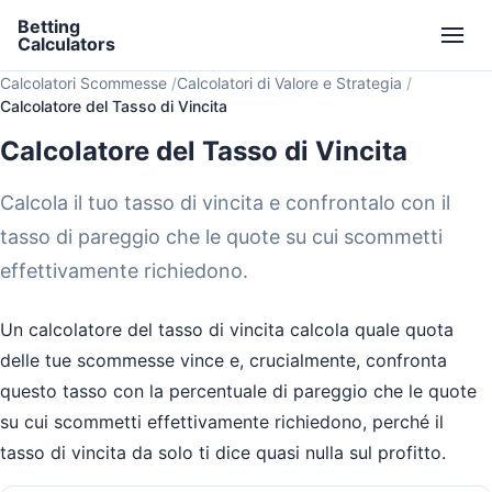
Betting
Calculators
Calcolatori Scommesse
Calcolatori di Valore e Strategia
Calcolatore del Tasso di Vincita
Calcolatore del Tasso di Vincita
Calcola il tuo tasso di vincita e confrontalo con il
tasso di pareggio che le quote su cui scommetti
effettivamente richiedono.
Un calcolatore del tasso di vincita calcola quale quota
delle tue scommesse vince e, crucialmente, confronta
questo tasso con la percentuale di pareggio che le quote
su cui scommetti effettivamente richiedono, perché il
tasso di vincita da solo ti dice quasi nulla sul profitto.