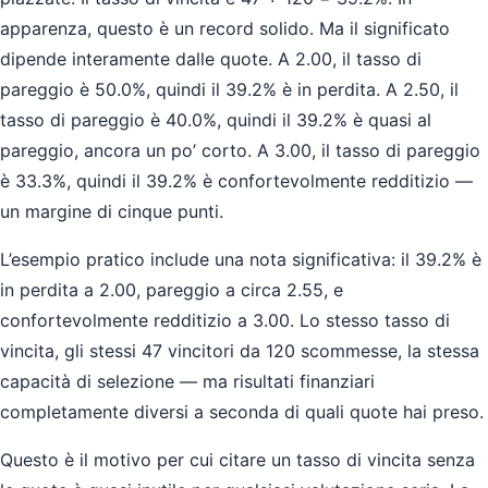
apparenza, questo è un record solido. Ma il significato
dipende interamente dalle quote. A 2.00, il tasso di
pareggio è 50.0%, quindi il 39.2% è in perdita. A 2.50, il
tasso di pareggio è 40.0%, quindi il 39.2% è quasi al
pareggio, ancora un po’ corto. A 3.00, il tasso di pareggio
è 33.3%, quindi il 39.2% è confortevolmente redditizio —
un margine di cinque punti.
L’esempio pratico include una nota significativa: il 39.2% è
in perdita a 2.00, pareggio a circa 2.55, e
confortevolmente redditizio a 3.00. Lo stesso tasso di
vincita, gli stessi 47 vincitori da 120 scommesse, la stessa
capacità di selezione — ma risultati finanziari
completamente diversi a seconda di quali quote hai preso.
Questo è il motivo per cui citare un tasso di vincita senza