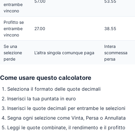
57.00
53.55
entrambe
vincono
Profitto se
entrambe
27.00
38.55
vincono
Se una
Intera
selezione
L’altra singola comunque paga
scommessa
perde
persa
Come usare questo calcolatore
Seleziona il formato delle quote decimali
Inserisci la tua puntata in euro
Inserisci le quote decimali per entrambe le selezioni
Segna ogni selezione come Vinta, Persa o Annullata
Leggi le quote combinate, il rendimento e il profitto