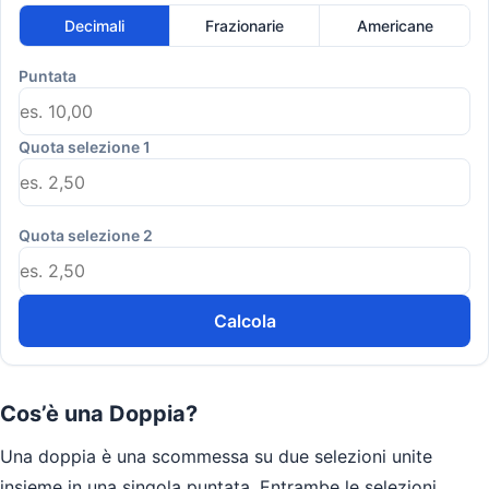
Decimali
Frazionarie
Americane
Puntata
Quota selezione 1
Quota selezione 2
Calcola
Cos’è una Doppia?
Una doppia è una scommessa su due selezioni unite
insieme in una singola puntata. Entrambe le selezioni