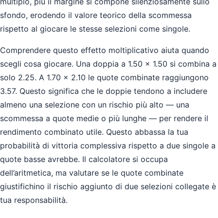
multiplo, più il margine si compone silenziosamente sullo
sfondo, erodendo il valore teorico della scommessa
rispetto al giocare le stesse selezioni come singole.
Comprendere questo effetto moltiplicativo aiuta quando
scegli cosa giocare. Una doppia a 1.50 × 1.50 si combina a
solo 2.25. A 1.70 × 2.10 le quote combinate raggiungono
3.57. Questo significa che le doppie tendono a includere
almeno una selezione con un rischio più alto — una
scommessa a quote medie o più lunghe — per rendere il
rendimento combinato utile. Questo abbassa la tua
probabilità di vittoria complessiva rispetto a due singole a
quote basse avrebbe. Il calcolatore si occupa
dell’aritmetica, ma valutare se le quote combinate
giustifichino il rischio aggiunto di due selezioni collegate è
tua responsabilità.