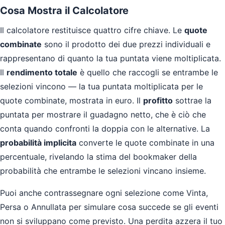
Cosa Mostra il Calcolatore
Il calcolatore restituisce quattro cifre chiave. Le
quote
combinate
sono il prodotto dei due prezzi individuali e
rappresentano di quanto la tua puntata viene moltiplicata.
Il
rendimento totale
è quello che raccogli se entrambe le
selezioni vincono — la tua puntata moltiplicata per le
quote combinate, mostrata in euro. Il
profitto
sottrae la
puntata per mostrare il guadagno netto, che è ciò che
conta quando confronti la doppia con le alternative. La
probabilità implicita
converte le quote combinate in una
percentuale, rivelando la stima del bookmaker della
probabilità che entrambe le selezioni vincano insieme.
Puoi anche contrassegnare ogni selezione come Vinta,
Persa o Annullata per simulare cosa succede se gli eventi
non si sviluppano come previsto. Una perdita azzera il tuo