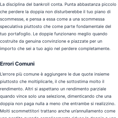
La disciplina del bankroll conta. Punta abbastanza piccolo
che perdere la doppia non disturberebbe il tuo piano di
scommesse, e pensa a essa come a una scommessa
speculativa piuttosto che come parte fondamentale del
tuo portafoglio. Le doppie funzionano meglio quando
costruite da genuina convinzione e piazzate per un
importo che sei a tuo agio nel perdere completamente.
Errori Comuni
L’errore più comune è aggiungere le due quote insieme
piuttosto che moltiplicarle, il che sottostima molto il
rendimento. Altri si aspettano un rendimento parziale
quando vince solo una selezione, dimenticando che una
doppia non paga nulla a meno che entrambe si realizzino.
Molti scommettitori trattano anche un’annullamento come