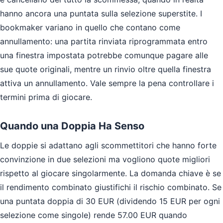
hanno ancora una puntata sulla selezione superstite. I
bookmaker variano in quello che contano come
annullamento: una partita rinviata riprogrammata entro
una finestra impostata potrebbe comunque pagare alle
sue quote originali, mentre un rinvio oltre quella finestra
attiva un annullamento. Vale sempre la pena controllare i
termini prima di giocare.
Quando una Doppia Ha Senso
Le doppie si adattano agli scommettitori che hanno forte
convinzione in due selezioni ma vogliono quote migliori
rispetto al giocare singolarmente. La domanda chiave è se
il rendimento combinato giustifichi il rischio combinato. Se
una puntata doppia di 30 EUR (dividendo 15 EUR per ogni
selezione come singole) rende 57.00 EUR quando