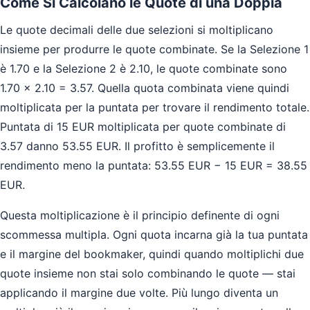
Come Si Calcolano le Quote di una Doppia
Le quote decimali delle due selezioni si moltiplicano
insieme per produrre le quote combinate. Se la Selezione 1
è 1.70 e la Selezione 2 è 2.10, le quote combinate sono
1.70 × 2.10 = 3.57. Quella quota combinata viene quindi
moltiplicata per la puntata per trovare il rendimento totale.
Puntata di 15 EUR moltiplicata per quote combinate di
3.57 danno 53.55 EUR. Il profitto è semplicemente il
rendimento meno la puntata: 53.55 EUR − 15 EUR = 38.55
EUR.
Questa moltiplicazione è il principio definente di ogni
scommessa multipla. Ogni quota incarna già la tua puntata
e il margine del bookmaker, quindi quando moltiplichi due
quote insieme non stai solo combinando le quote — stai
applicando il margine due volte. Più lungo diventa un