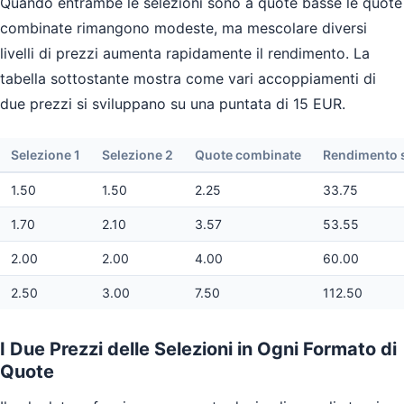
Quando entrambe le selezioni sono a quote basse le quote
combinate rimangono modeste, ma mescolare diversi
livelli di prezzi aumenta rapidamente il rendimento. La
tabella sottostante mostra come vari accoppiamenti di
due prezzi si sviluppano su una puntata di 15 EUR.
Selezione 1
Selezione 2
Quote combinate
Rendimento 
1.50
1.50
2.25
33.75
1.70
2.10
3.57
53.55
2.00
2.00
4.00
60.00
2.50
3.00
7.50
112.50
I Due Prezzi delle Selezioni in Ogni Formato di
Quote