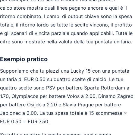
calcolatore mostra quali linee pagano ancora e qual è il
ritorno combinato. I campi di output chiave sono la spesa
totale, il ritorno lordo se tutte le scelte vincono, il profitto
e gli scenari di vincita parziale quando applicabili. Tutte le
cifre sono mostrate nella valuta della tua puntata unitaria.
Esempio pratico
Supponiamo che tu piazzi una Lucky 15 con una puntata
unitaria di EUR 0.50 su quattro scelte di calcio. Le tue
quattro scelte sono PSV per battere Sparta Rotterdam a
1.70, Olympiacos per battere Volos a 2.00, Dinamo Zagreb
per battere Osijek a 2.20 e Slavia Prague per battere
Jablonec a 3.00. La tua spesa totale è 15 scommesse ×
EUR 0.50 = EUR 7.50.
Se tutte e quattro le scelte vincono, ogni singola