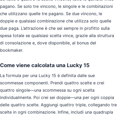
pagano. Se solo tre vincono, le singole e le combinazioni
che utilizzano quelle tre pagano. Se due vincono, le
doppie e qualsiasi combinazione che utilizza solo quelle
due paga. L’attrazione è che sei sempre in profitto sulla
spesa totale se qualsiasi scelta vince, grazie alla struttura
di consolazione e, dove disponibile, al bonus del
bookmaker.
Come viene calcolata una Lucky 15
La formula per una Lucky 15 è definita dalle sue
scommesse componenti. Prendi quattro scelte e crei
quattro singole—una scommessa su ogni scelta
individualmente. Poi crei sei doppie—una per ogni coppia
delle quattro scelte. Aggiungi quattro triple, collegando tre
scelte in ogni combinazione. Infine, includi una quadrupla