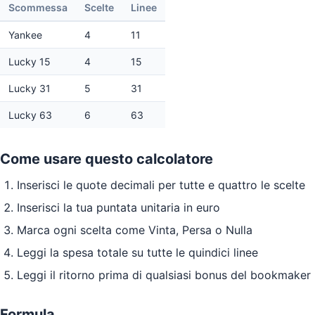
Scommessa
Scelte
Linee
Yankee
4
11
Lucky 15
4
15
Lucky 31
5
31
Lucky 63
6
63
Come usare questo calcolatore
Inserisci le quote decimali per tutte e quattro le scelte
Inserisci la tua puntata unitaria in euro
Marca ogni scelta come Vinta, Persa o Nulla
Leggi la spesa totale su tutte le quindici linee
Leggi il ritorno prima di qualsiasi bonus del bookmaker
Formula