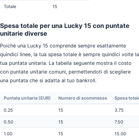
Totale
15
Spesa totale per una Lucky 15 con puntate
unitarie diverse
Poiché una Lucky 15 comprende sempre esattamente
quindici linee, la tua spesa totale è sempre quindici volte la
tua puntata unitaria. La tabella seguente mostra il costo
con puntate unitarie comuni, permettendoti di scegliere
una puntata che si adatta al tuo bankroll.
Puntata unitaria (EUR)
Numero di scommesse
Spesa total
0.25
15
3.75
0.50
15
7.50
1.00
15
15.00