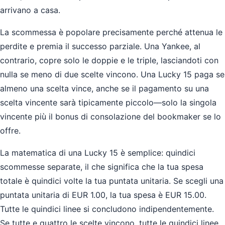
arrivano a casa.
La scommessa è popolare precisamente perché attenua le
perdite e premia il successo parziale. Una Yankee, al
contrario, copre solo le doppie e le triple, lasciandoti con
nulla se meno di due scelte vincono. Una Lucky 15 paga se
almeno una scelta vince, anche se il pagamento su una
scelta vincente sarà tipicamente piccolo—solo la singola
vincente più il bonus di consolazione del bookmaker se lo
offre.
La matematica di una Lucky 15 è semplice: quindici
scommesse separate, il che significa che la tua spesa
totale è quindici volte la tua puntata unitaria. Se scegli una
puntata unitaria di EUR 1.00, la tua spesa è EUR 15.00.
Tutte le quindici linee si concludono indipendentemente.
Se tutte e quattro le scelte vincono, tutte le quindici linee