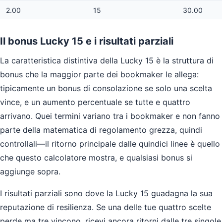
2.00
15
30.00
Il bonus Lucky 15 e i risultati parziali
La caratteristica distintiva della Lucky 15 è la struttura di
bonus che la maggior parte dei bookmaker le allega:
tipicamente un bonus di consolazione se solo una scelta
vince, e un aumento percentuale se tutte e quattro
arrivano. Quei termini variano tra i bookmaker e non fanno
parte della matematica di regolamento grezza, quindi
controllali—il ritorno principale dalle quindici linee è quello
che questo calcolatore mostra, e qualsiasi bonus si
aggiunge sopra.
I risultati parziali sono dove la Lucky 15 guadagna la sua
reputazione di resilienza. Se una delle tue quattro scelte
perde ma tre vincono, ricevi ancora ritorni dalle tre singole