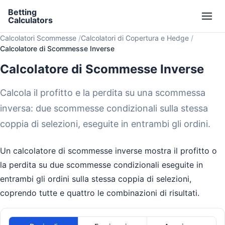
Betting
Calculators
Calcolatori Scommesse
Calcolatori di Copertura e Hedge
Calcolatore di Scommesse Inverse
Calcolatore di Scommesse Inverse
Calcola il profitto e la perdita su una scommessa
inversa: due scommesse condizionali sulla stessa
coppia di selezioni, eseguite in entrambi gli ordini.
Un calcolatore di scommesse inverse mostra il profitto o
la perdita su due scommesse condizionali eseguite in
entrambi gli ordini sulla stessa coppia di selezioni,
coprendo tutte e quattro le combinazioni di risultati.