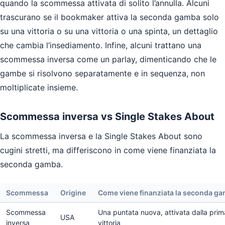
quando la scommessa attivata di solito l’annulla. Alcuni
trascurano se il bookmaker attiva la seconda gamba solo
su una vittoria o su una vittoria o una spinta, un dettaglio
che cambia l’insediamento. Infine, alcuni trattano una
scommessa inversa come un parlay, dimenticando che le
gambe si risolvono separatamente e in sequenza, non
moltiplicate insieme.
Scommessa inversa vs Single Stakes About
La scommessa inversa e la Single Stakes About sono
cugini stretti, ma differiscono in come viene finanziata la
seconda gamba.
Scommessa
Origine
Come viene finanziata la seconda g
Scommessa
Una puntata nuova, attivata dalla prim
USA
inversa
vittoria