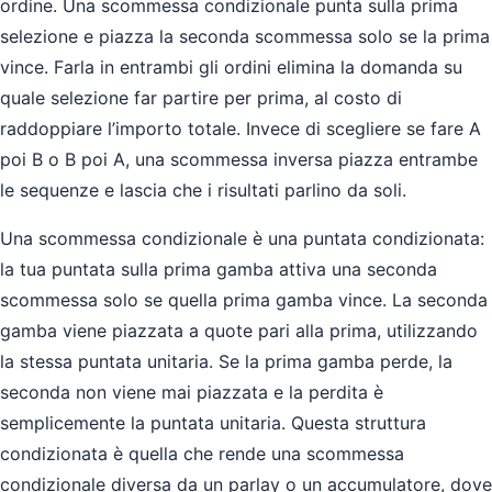
ordine. Una scommessa condizionale punta sulla prima
selezione e piazza la seconda scommessa solo se la prima
vince. Farla in entrambi gli ordini elimina la domanda su
quale selezione far partire per prima, al costo di
raddoppiare l’importo totale. Invece di scegliere se fare A
poi B o B poi A, una scommessa inversa piazza entrambe
le sequenze e lascia che i risultati parlino da soli.
Una scommessa condizionale è una puntata condizionata:
la tua puntata sulla prima gamba attiva una seconda
scommessa solo se quella prima gamba vince. La seconda
gamba viene piazzata a quote pari alla prima, utilizzando
la stessa puntata unitaria. Se la prima gamba perde, la
seconda non viene mai piazzata e la perdita è
semplicemente la puntata unitaria. Questa struttura
condizionata è quella che rende una scommessa
condizionale diversa da un parlay o un accumulatore, dove