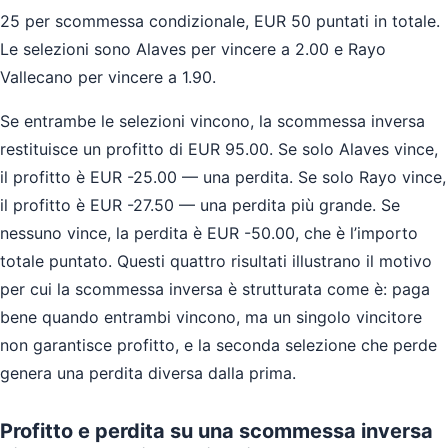
25 per scommessa condizionale, EUR 50 puntati in totale.
Le selezioni sono Alaves per vincere a 2.00 e Rayo
Vallecano per vincere a 1.90.
Se entrambe le selezioni vincono, la scommessa inversa
restituisce un profitto di EUR 95.00. Se solo Alaves vince,
il profitto è EUR -25.00 — una perdita. Se solo Rayo vince,
il profitto è EUR -27.50 — una perdita più grande. Se
nessuno vince, la perdita è EUR -50.00, che è l’importo
totale puntato. Questi quattro risultati illustrano il motivo
per cui la scommessa inversa è strutturata come è: paga
bene quando entrambi vincono, ma un singolo vincitore
non garantisce profitto, e la seconda selezione che perde
genera una perdita diversa dalla prima.
Profitto e perdita su una scommessa inversa