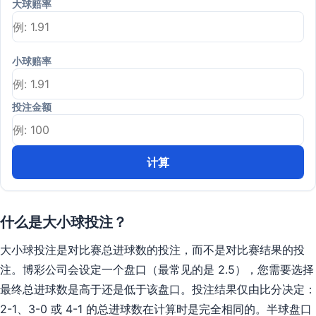
大球赔率
小球赔率
投注金额
计算
什么是大小球投注？
大小球投注是对比赛总进球数的投注，而不是对比赛结果的投
注。博彩公司会设定一个盘口（最常见的是 2.5），您需要选择
最终总进球数是高于还是低于该盘口。投注结果仅由比分决定：
2-1、3-0 或 4-1 的总进球数在计算时是完全相同的。半球盘口