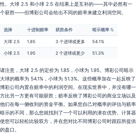
性。大球 2.5 和小球 2.5 在结果上是互补的——其中必然有一
个获胜——但博彩公司会给出不同的赔率来建立利润空间。
选择
十进制赔率
获胜条件
暗示概率 %
大球 2.5
1.85
3 个进球或更多
54.1%
小球 2.5
1.95
2 个进球或更少
51.3%
请注意，大球 2.5 的定价为 1.85，小球为 1.95。博彩公司暗示
大球的概率为 54.1%，小球为 51.3%。这些概率加在一起反映了
博彩公司内置在赔率中的利润空间。在现实世界中，并没有哪一
方比另一方更有可能获胜；赔率反映了博彩公司的商业立场以及
他们在每一侧收到的资金平衡。如果您自己对概率的评估与赔率
暗示的不同，那么您就找到了一个可以利用的潜在优势。计算器
使您可以轻松比较双方，并在您对比不同博彩公司时跟踪所提供
的盘口。