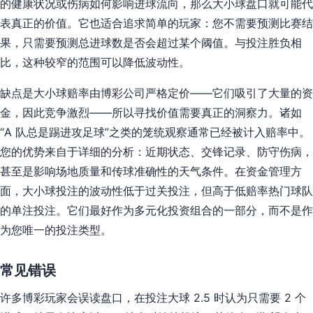
的健康状况或伤病如何影响进球流向，那么大小球盘口就可能代
表真正的价值。它也适合追求简单的玩家：您不需要预测比赛结
果，只需要预测总进球数是否会超过某个阈值。与投注胜负相
比，这种较窄的范围可以降低波动性。
缺点是大小球赔率由博彩公司严格定价——它们吸引了大量的资
金，因此竞争激烈——所以寻找价值需要真正的洞察力。诸如
“A 队总是踢进攻足球”之类的笼统观察通常已经被计入赔率中。
您的优势来自于详细的分析：近期状态、交锋记录、防守伤病，
甚至是影响场地质量和传球准确性的天气条件。在资金管理方
面，大小球投注的波动性低于过关投注，但高于低赔率热门球队
的单注投注。它们最好作为多元化投资组合的一部分，而不是作
为您唯一的投注类型。
常见错误
许多博彩玩家会误读盘口，在投注大球 2.5 时认为只需要 2 个