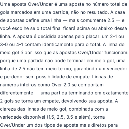
Uma aposta Over/Under é uma aposta no número total de
gols marcados em uma partida, não no resultado. A casa
de apostas define uma linha — mais comumente 2.5 — e
você escolhe se o total final ficará acima ou abaixo dessa
linha. A aposta é decidida apenas pelo placar: um 2-1 ou
3-0 ou 4-1 contam identicamente para o total. A linha de
meio gol é por isso que as apostas Over/Under funcionam:
porque uma partida não pode terminar em meio gol, uma
linha de 2.5 não tem meio termo, garantindo um vencedor
e perdedor sem possibilidade de empate. Linhas de
números inteiros como Over 2.0 se comportam
diferentemente — uma partida terminando em exatamente
2 gols se torna um empate, devolvendo sua aposta. A
clareza das linhas de meio gol, combinada com a
variedade disponível (1.5, 2.5, 3.5 e além), torna
Over/Under um dos tipos de aposta mais diretos para