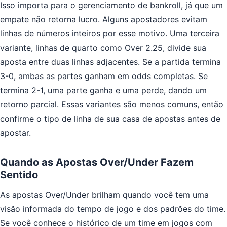
Isso importa para o gerenciamento de bankroll, já que um
empate não retorna lucro. Alguns apostadores evitam
linhas de números inteiros por esse motivo. Uma terceira
variante, linhas de quarto como Over 2.25, divide sua
aposta entre duas linhas adjacentes. Se a partida termina
3-0, ambas as partes ganham em odds completas. Se
termina 2-1, uma parte ganha e uma perde, dando um
retorno parcial. Essas variantes são menos comuns, então
confirme o tipo de linha de sua casa de apostas antes de
apostar.
Quando as Apostas Over/Under Fazem
Sentido
As apostas Over/Under brilham quando você tem uma
visão informada do tempo de jogo e dos padrões do time.
Se você conhece o histórico de um time em jogos com