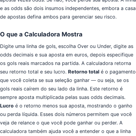
e as odds são dois insumos independentes, embora a casa
de apostas defina ambos para gerenciar seu risco.
O que a Calculadora Mostra
Digite uma linha de gols, escolha Over ou Under, digite as
odds decimais e sua aposta em euros, depois especifique
os gols reais marcados na partida. A calculadora retorna
seu retorno total e seu lucro.
Retorno total
é o pagamento
que você coleta se sua seleção ganhar — ou seja, se os
gols reais caírem do seu lado da linha. Este retorno é
sempre aposta multiplicada pelas suas odds decimais.
Lucro
é o retorno menos sua aposta, mostrando o ganho
ou perda líquida. Esses dois números permitem que você
veja de relance o que você pode ganhar ou perder. A
calculadora também ajuda você a entender o que a linha