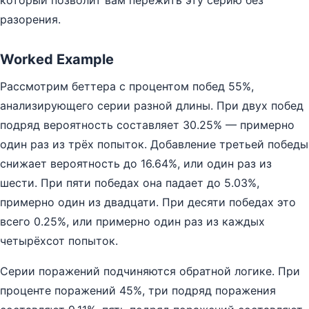
который позволит вам пережить эту серию без
разорения.
Worked Example
Рассмотрим беттера с процентом побед 55%,
анализирующего серии разной длины. При двух побед
подряд вероятность составляет 30.25% — примерно
один раз из трёх попыток. Добавление третьей победы
снижает вероятность до 16.64%, или один раз из
шести. При пяти победах она падает до 5.03%,
примерно один из двадцати. При десяти победах это
всего 0.25%, или примерно один раз из каждых
четырёхсот попыток.
Серии поражений подчиняются обратной логике. При
проценте поражений 45%, три подряд поражения