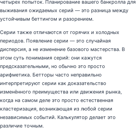
четырех попыток. Планирование вашего банкролла для
выживания ожидаемых серий — это разница между
устойчивым беттингом и разорением.
Серии также отличаются от горячих и холодных
периодов. Появление серии — это случайная
дисперсия, а не изменение базового мастерства. В
этом суть понимания серий: они кажутся
предсказательными, но обычно это просто
арифметика. Бетторы часто неправильно
интерпретируют серии как доказательство
изменённого преимущества или движения рынка,
когда на самом деле это просто естественная
кластеризация, возникающая из любой серии
независимых событий. Калькулятор делает это
различие точным.