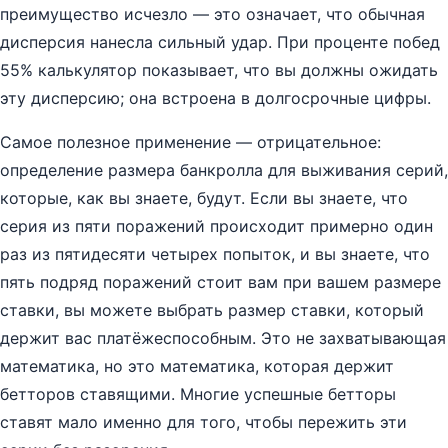
преимущество исчезло — это означает, что обычная
дисперсия нанесла сильный удар. При проценте побед
55% калькулятор показывает, что вы должны ожидать
эту дисперсию; она встроена в долгосрочные цифры.
Самое полезное применение — отрицательное:
определение размера банкролла для выживания серий,
которые, как вы знаете, будут. Если вы знаете, что
серия из пяти поражений происходит примерно один
раз из пятидесяти четырех попыток, и вы знаете, что
пять подряд поражений стоит вам при вашем размере
ставки, вы можете выбрать размер ставки, который
держит вас платёжеспособным. Это не захватывающая
математика, но это математика, которая держит
бетторов ставящими. Многие успешные бетторы
ставят мало именно для того, чтобы пережить эти