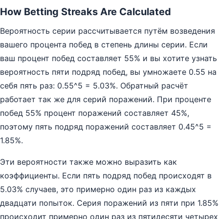
How Betting Streaks Are Calculated
Вероятность серии рассчитывается путём возведения
вашего процента побед в степень длины серии. Если
ваш процент побед составляет 55% и вы хотите узнать
вероятность пяти подряд побед, вы умножаете 0.55 на
себя пять раз: 0.55^5 = 5.03%. Обратный расчёт
работает так же для серий поражений. При проценте
побед 55% процент поражений составляет 45%,
поэтому пять подряд поражений составляет 0.45^5 =
1.85%.
Эти вероятности также можно выразить как
коэффициенты. Если пять подряд побед происходят в
5.03% случаев, это примерно один раз из каждых
двадцати попыток. Серия поражений из пяти при 1.85%
происходит примерно один раз из пятидесяти четырех