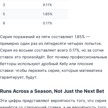
3
9.11%
5
1.85%
8
0.17%
Серия поражений из пяти составляет 1.85% —
примерно один раз из пятидесяти четырех попыток.
Серия из восьми составляет всего 0.17%, но за сотни
ставок это произойдёт. Вот почему профессиональные
бетторы используют дробный Kelly или плоские
ставки: чтобы пережить серии, которые математика
гарантирует, будут.
Runs Across a Season, Not Just the Next Bet
Эти цифры представляют вероятность того, что серия
начнётся со следующей ставки, а не вероятность того,