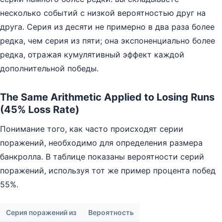
несколько событий с низкой вероятностью друг на
друга. Серия из десяти не примерно в два раза более
редка, чем серия из пяти; она экспоненциально более
редка, отражая кумулятивный эффект каждой
дополнительной победы.
The Same Arithmetic Applied to Losing Runs
(45% Loss Rate)
Понимание того, как часто происходят серии
поражений, необходимо для определения размера
банкролла. В таблице показаны вероятности серий
поражений, используя тот же пример процента побед
55%.
Серия поражений из
Вероятность