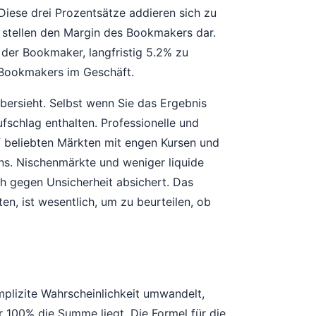
Diese drei Prozentsätze addieren sich zu
 stellen den Margin des Bookmakers dar.
 der Bookmaker, langfristig 5.2% zu
 Bookmakers im Geschäft.
bersieht. Selbst wenn Sie das Ergebnis
fschlag enthalten. Professionelle und
 beliebten Märkten mit engen Kursen und
ns. Nischenmärkte und weniger liquide
h gegen Unsicherheit absichert. Das
n, ist wesentlich, um zu beurteilen, ob
mplizite Wahrscheinlichkeit umwandelt,
r 100% die Summe liegt. Die Formel für die