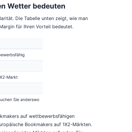
en Wetter bedeuten
rität. Die Tabelle unten zeigt, wie man
argin für Ihren Vorteil bedeutet.
tbewerbsfähig
1X2-Markt
 suchen Sie anderswo
ookmakers auf wettbewerbsfähigen
-europäische Bookmakers auf 1X2-Märkten.