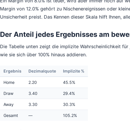
Ein Margin von 8.0% ist teuer, wird aber immer noch auf w
Margin von 12.0% gehört zu Nischenereignissen oder klei
Unsicherheit preist. Das Kennen dieser Skala hilft Ihnen, al
Der Anteil jedes Ergebnisses am bewe
Die Tabelle unten zeigt die implizite Wahrscheinlichkeit f
wie sie sich über 100% hinaus addieren.
Ergebnis
Dezimalquote
Implizite %
Home
2.20
45.5%
Draw
3.40
29.4%
Away
3.30
30.3%
Gesamt
—
105.2%