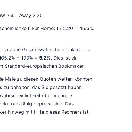
aw 3.40, Away 3.30.
scheinlichkeit. Für Home: 1 / 2.20 = 45.5%.
ies ist die Gesamtwahrscheinlichkeit des
: 105.2% − 100% =
5.2%
. Dies ist ein
nem Standard-europäischen Bookmaker.
ele Male zu diesen Quoten wetten könnten,
zu behalten, das Sie gesetzt haben,
wahrscheinlichkeit über mehrere
nkurrenzfähig bepreist sind. Das
r hinweg mit Hilfe dieses Rechners ist