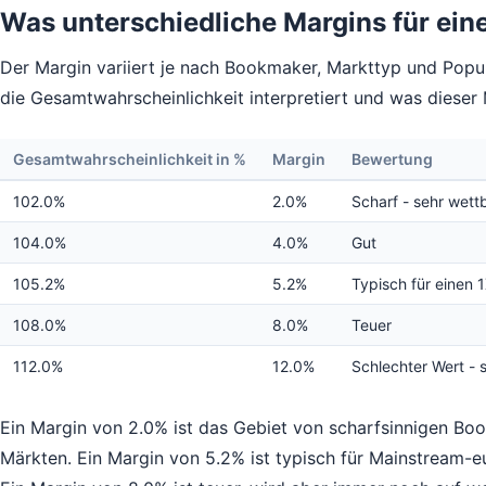
Was unterschiedliche Margins für ein
Der Margin variiert je nach Bookmaker, Markttyp und Popula
die Gesamtwahrscheinlichkeit interpretiert und was dieser M
Gesamtwahrscheinlichkeit in %
Margin
Bewertung
102.0%
2.0%
Scharf - sehr wet
104.0%
4.0%
Gut
105.2%
5.2%
Typisch für einen 
108.0%
8.0%
Teuer
112.0%
12.0%
Schlechter Wert -
Ein Margin von 2.0% ist das Gebiet von scharfsinnigen B
Märkten. Ein Margin von 5.2% ist typisch für Mainstream