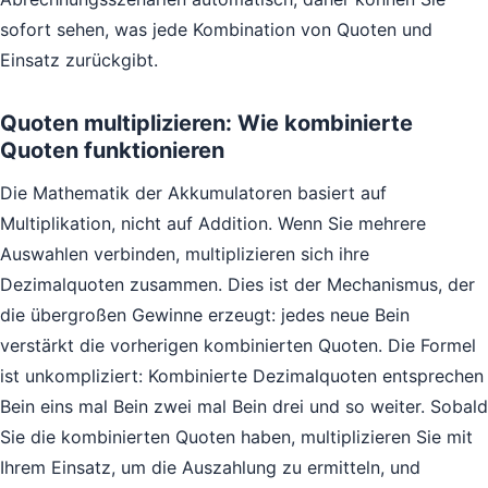
sofort sehen, was jede Kombination von Quoten und
Einsatz zurückgibt.
Quoten multiplizieren: Wie kombinierte
Quoten funktionieren
Die Mathematik der Akkumulatoren basiert auf
Multiplikation, nicht auf Addition. Wenn Sie mehrere
Auswahlen verbinden, multiplizieren sich ihre
Dezimalquoten zusammen. Dies ist der Mechanismus, der
die übergroßen Gewinne erzeugt: jedes neue Bein
verstärkt die vorherigen kombinierten Quoten. Die Formel
ist unkompliziert: Kombinierte Dezimalquoten entsprechen
Bein eins mal Bein zwei mal Bein drei und so weiter. Sobald
Sie die kombinierten Quoten haben, multiplizieren Sie mit
Ihrem Einsatz, um die Auszahlung zu ermitteln, und