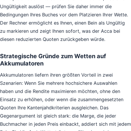
Ungültigkeit auslöst — prüfen Sie daher immer die
Bedingungen Ihres Buches vor dem Platzieren Ihrer Wette.
Der Rechner ermöglicht es Ihnen, einen Bein als Ungültig
zu markieren und zeigt Ihnen sofort, was der Acca bei
diesen reduzierten Quoten zurückgeben würde.
Strategische Gründe zum Wetten auf
Akkumulatoren
Akkumulatoren liefern ihren größten Vorteil in zwei
Szenarien: Wenn Sie mehrere hochsichere Auswahlen
haben und die Rendite maximieren möchten, ohne den
Einsatz zu erhöhen, oder wenn die zusammengesetzten
Quoten Ihre Kantenjahdkriterien ausgleichen. Das
Gegenargument ist gleich stark: die Marge, die jeder
Buchmacher in jeden Preis einbackt, addiert sich mit jedem