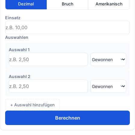
Dezimal
Bruch
Amerikanisch
Einsatz
Auswahlen
Auswahl 1
Auswahl 2
+ Auswahl hinzufügen
Berechnen