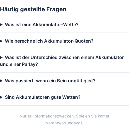
Häufig gestellte Fragen
Was ist eine Akkumulator-Wette?
Wie berechne ich Akkumulator-Quoten?
Was ist der Unterschied zwischen einem Akkumulator
und einer Parlay?
Was passiert, wenn ein Bein ungültig ist?
Sind Akkumulatoren gute Wetten?
Nur zu Informationszwecken. Spielen Sie immer
verantwortungsvoll.