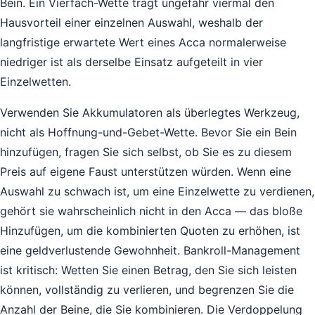
Bein. Ein Vierfach-Wette trägt ungefähr viermal den
Hausvorteil einer einzelnen Auswahl, weshalb der
langfristige erwartete Wert eines Acca normalerweise
niedriger ist als derselbe Einsatz aufgeteilt in vier
Einzelwetten.
Verwenden Sie Akkumulatoren als überlegtes Werkzeug,
nicht als Hoffnung-und-Gebet-Wette. Bevor Sie ein Bein
hinzufügen, fragen Sie sich selbst, ob Sie es zu diesem
Preis auf eigene Faust unterstützen würden. Wenn eine
Auswahl zu schwach ist, um eine Einzelwette zu verdienen,
gehört sie wahrscheinlich nicht in den Acca — das bloße
Hinzufügen, um die kombinierten Quoten zu erhöhen, ist
eine geldverlustende Gewohnheit. Bankroll-Management
ist kritisch: Wetten Sie einen Betrag, den Sie sich leisten
können, vollständig zu verlieren, und begrenzen Sie die
Anzahl der Beine, die Sie kombinieren. Die Verdoppelung