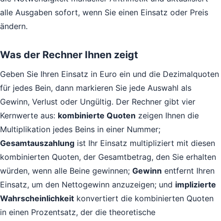
alle Ausgaben sofort, wenn Sie einen Einsatz oder Preis
ändern.
Was der Rechner Ihnen zeigt
Geben Sie Ihren Einsatz in Euro ein und die Dezimalquoten
für jedes Bein, dann markieren Sie jede Auswahl als
Gewinn, Verlust oder Ungültig. Der Rechner gibt vier
Kernwerte aus:
kombinierte Quoten
zeigen Ihnen die
Multiplikation jedes Beins in einer Nummer;
Gesamtauszahlung
ist Ihr Einsatz multipliziert mit diesen
kombinierten Quoten, der Gesamtbetrag, den Sie erhalten
würden, wenn alle Beine gewinnen;
Gewinn
entfernt Ihren
Einsatz, um den Nettogewinn anzuzeigen; und
implizierte
Wahrscheinlichkeit
konvertiert die kombinierten Quoten
in einen Prozentsatz, der die theoretische