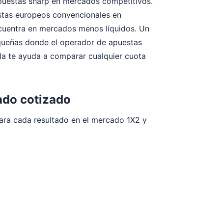
apuestas sharp en mercados competitivos.
stas europeos convencionales en
cuentra en mercados menos líquidos. Un
queñas donde el operador de apuestas
la te ayuda a comparar cualquier cuota
ado cotizado
para cada resultado en el mercado 1X2 y