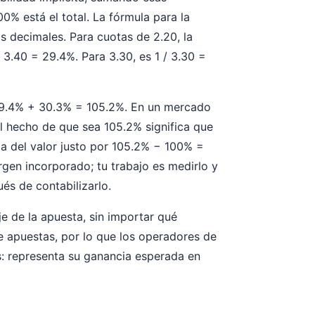
0% está el total. La fórmula para la
as decimales. Para cuotas de 2.20, la
/ 3.40 = 29.4%. Para 3.30, es 1 / 3.30 =
 29.4% + 30.3% = 105.2%. En un mercado
l hecho de que sea 105.2% significa que
a del valor justo por 105.2% − 100% =
gen incorporado; tu trabajo es medirlo y
és de contabilizarlo.
e de la apuesta, sin importar qué
e apuestas, por lo que los operadores de
os: representa su ganancia esperada en