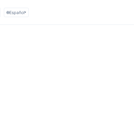
🌐
Español
▾