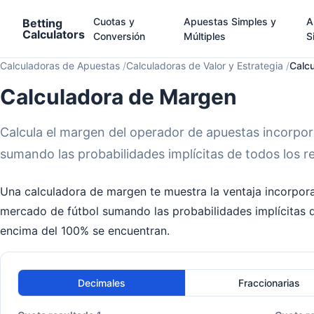
Cuotas y
Apuestas Simples y
A
Betting
Calculators
Conversión
Múltiples
S
Calculadoras de Apuestas
Calculadoras de Valor y Estrategia
Calc
Calculadora de Margen
Calcula el margen del operador de apuestas incorpo
sumando las probabilidades implícitas de todos los re
Una calculadora de margen te muestra la ventaja incorpor
mercado de fútbol sumando las probabilidades implícitas 
encima del 100% se encuentran.
Decimales
Fraccionarias