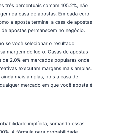
es três percentuais somam 105.2%, não
rgem da casa de apostas. Em cada euro
mo a aposta termine, a casa de apostas
s de apostas permanecem no negócio.
 se você selecionar o resultado
ssa margem de lucro. Casas de apostas
ns de 2.0% em mercados populares onde
creativas executam margens mais amplas.
ainda mais amplas, pois a casa de
 qualquer mercado em que você aposta é
babilidade implícita, somando essas
100%. A fórmula para probabilidade