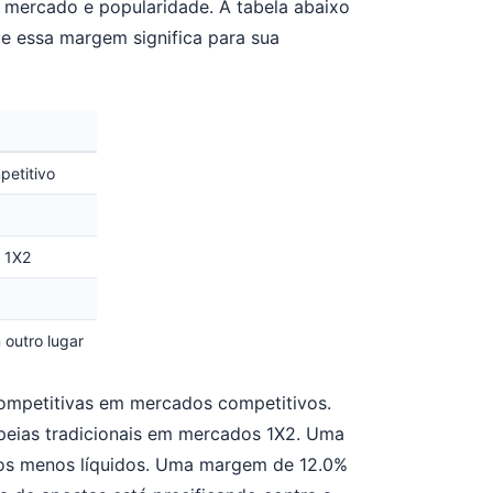
 mercado e popularidade. A tabela abaixo
ue essa margem significa para sua
petitivo
 1X2
 outro lugar
ompetitivas em mercados competitivos.
peias tradicionais em mercados 1X2. Uma
os menos líquidos. Uma margem de 12.0%