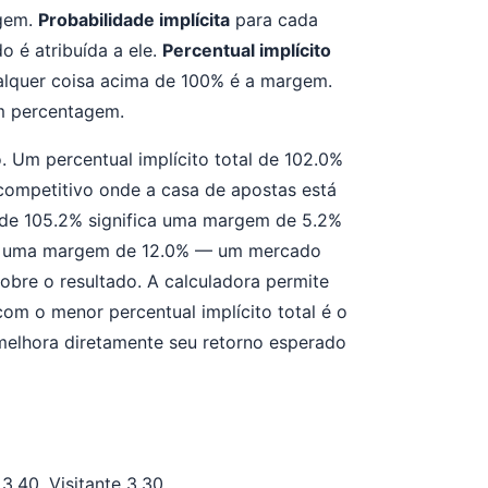
rgem.
Probabilidade implícita
para cada
 é atribuída a ele.
Percentual implícito
alquer coisa acima de 100% é a margem.
m percentagem.
 Um percentual implícito total de 102.0%
ompetitivo onde a casa de apostas está
l de 105.2% significa uma margem de 5.2%
ica uma margem de 12.0% — um mercado
obre o resultado. A calculadora permite
om o menor percentual implícito total é o
melhora diretamente seu retorno esperado
40, Visitante 3.30.