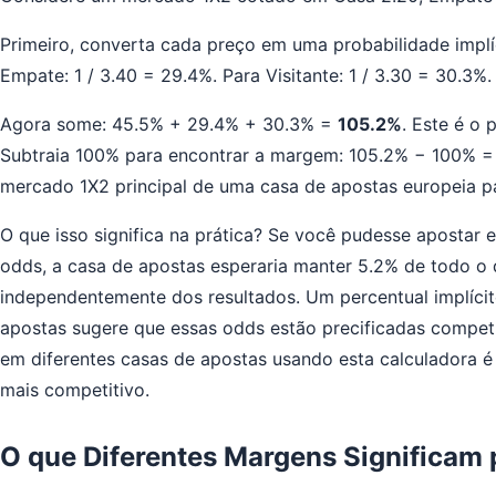
Primeiro, converta cada preço em uma probabilidade implíc
Empate: 1 / 3.40 = 29.4%. Para Visitante: 1 / 3.30 = 30.3%.
Agora some: 45.5% + 29.4% + 30.3% =
105.2%
. Este é o 
Subtraia 100% para encontrar a margem: 105.2% − 100% 
mercado 1X2 principal de uma casa de apostas europeia p
O que isso significa na prática? Se você pudesse apostar
odds, a casa de apostas esperaria manter 5.2% de todo o 
independentemente dos resultados. Um percentual implícito
apostas sugere que essas odds estão precificadas comp
em diferentes casas de apostas usando esta calculadora é 
mais competitivo.
O que Diferentes Margens Significam