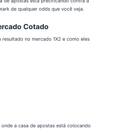
a de apostas está precificando contra a
mark de qualquer odds que você veja.
ercado Cotado
da resultado no mercado 1X2 e como eles
ra onde a casa de apostas está colocando