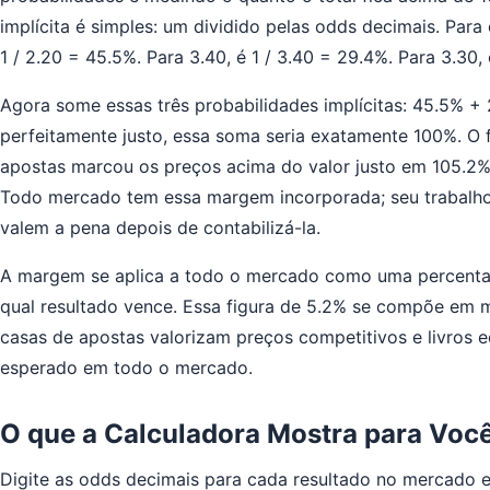
implícita é simples: um dividido pelas odds decimais. Para 
1 / 2.20 = 45.5%. Para 3.40, é 1 / 3.40 = 29.4%. Para 3.30, 
Agora some essas três probabilidades implícitas: 45.5%
perfeitamente justo, essa soma seria exatamente 100%. O f
apostas marcou os preços acima do valor justo em 105.2
Todo mercado tem essa margem incorporada; seu trabalho 
valem a pena depois de contabilizá-la.
A margem se aplica a todo o mercado como uma percent
qual resultado vence. Essa figura de 5.2% se compõe em m
casas de apostas valorizam preços competitivos e livros eq
esperado em todo o mercado.
O que a Calculadora Mostra para Voc
Digite as odds decimais para cada resultado no mercado 