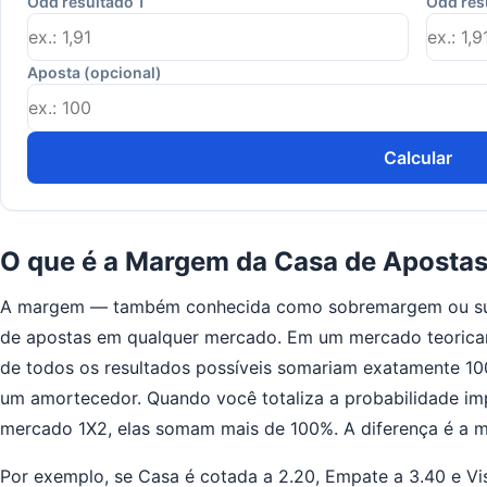
Odd resultado 1
Odd res
Aposta (opcional)
Calcular
O que é a Margem da Casa de Aposta
A margem — também conhecida como sobremargem ou suc
de apostas em qualquer mercado. Em um mercado teoricame
de todos os resultados possíveis somariam exatamente 1
um amortecedor. Quando você totaliza a probabilidade imp
mercado 1X2, elas somam mais de 100%. A diferença é a 
Por exemplo, se Casa é cotada a 2.20, Empate a 3.40 e Vis