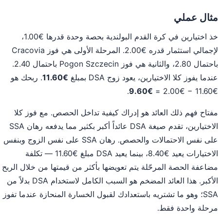
مثال عملي
خذ اختيارين في كرة القدم البولندية بحصة وحدة قدرها €1.00،
لإجمالي استثمار قدره €2.00. المرحلة الأولى هي فوز Cracovia
باحتمال 2.80، والثانية هي فوز Pogon Szczecin باحتمال 2.40.
عندما يفوز كلا الاختيارين، يعود زوج DSA بمبلغ
€11.60
. ربحك هو
.
€9.60
€11.60 − €2.00 =
مفتاح فهم ذلك العائد هو إدراك كيفية تداخل الحصص. مع فوز كلا
الاختيارين، تقدم صيغة DSA عائداً أكبر بكثير مما يدفعه رهان SSA
على نفس الاحتمالات والحصص. رهان SSA على نفس الزوج وبنفس
الاختيارات يعيد €8.40، بينما يعيد DSA مبلغ €11.60 — تكلفة
مضاعفة الحصة المرحّلة يتم تعويضها بأكثر من قيمتها من خلال الربح
الأكبر. هذا العائد المضخم هو السبب الكامل لاستخدام DSA بدلاً من
SSA؛ وهو ما تشتريه باستعدادك لقبول الخسارة المنحازة عندما تفوز
مرحلة واحدة فقط.