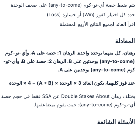
يتم ضبط حصة أي-تو-كوم (any-to-come) على ضعف الوحدة
حدد كل اختيار كفوز (Win) أو خسارة (Loss)
اقرأ العائد لجميع النتائج الأربع المحتملة
المعادلة
رهنان، كل منهما بوحدة واحدة. الرهان 1: حصة على A، وأي-تو-كوم
(any-to-come) بوحدتين على B. الرهان 2: حصة على B، وأي-تو-
كوم (any-to-come) بوحدتين على A.
عند فوز كليهما، يكون العائد 3 × الوحدة × (A + B) − 4 × الوحدة
يختلف رهان Double Stakes About عن SSA فقط في حجم حصة
أي-تو-كوم (any-to-come): حيث يقوم بمضاعفتها.
الأسئلة الشائعة