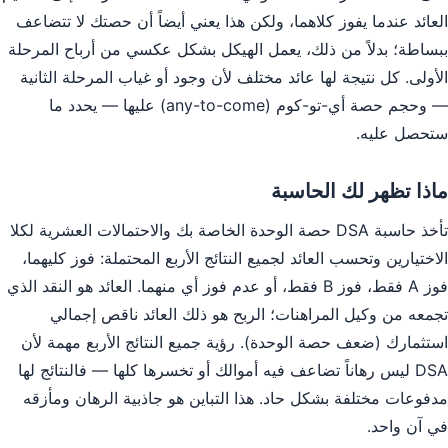
العائد عندما يفوز كلاهما، ولكن هذا يعني أيضاً أن حصتك لا تتضاعف
ببساطة؛ بدلاً من ذلك، يعمل الهيكل بشكل عكسي من أرباح المرحلة
الأولى. كل نتيجة لها عائد مختلف لأن وجود أو غياب المرحلة الثانية
— وحجم حصة أي-تو-كوم (any-to-come) عليها — يحدد ما
ستحصل عليه.
ماذا تظهر لك الحاسبة
تأخذ حاسبة DSA حصة الوحدة الخاصة بك والاحتمالات العشرية لكلا
الاختيارين وتحسب العائد لجميع النتائج الأربع المحتملة: فوز كليهما،
فوز A فقط، فوز B فقط، أو عدم فوز أي منهما. العائد هو النقد الذي
تجمعه من وكيل المراهنات؛ الربح هو ذلك العائد ناقص إجمالي
استثمارك (ضعف حصة الوحدة). رؤية جميع النتائج الأربع مهمة لأن
DSA ليس رهاناً تضاعف فيه أموالك أو تخسرها كلها — فالنتائج لها
مدفوعات مختلفة بشكل حاد. هذا التباين هو جاذبية الرهان ومأزقه
في آن واحد.