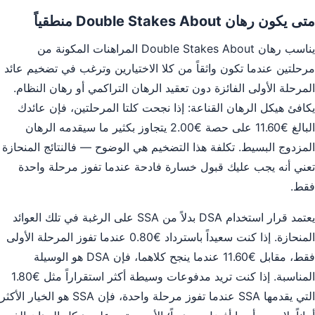
متى يكون رهان Double Stakes About منطقياً
يناسب رهان Double Stakes About المراهنات المكونة من
مرحلتين عندما تكون واثقاً من كلا الاختيارين وترغب في تضخيم عائد
المرحلة الأولى الفائزة دون تعقيد الرهان التراكمي أو رهان النظام.
يكافئ هيكل الرهان القناعة: إذا نجحت كلتا المرحلتين، فإن عائدك
البالغ €11.60 على حصة €2.00 يتجاوز بكثير ما سيقدمه الرهان
المزدوج البسيط. تكلفة هذا التضخيم هي الوضوح — فالنتائج المنحازة
تعني أنه يجب عليك قبول خسارة فادحة عندما تفوز مرحلة واحدة
فقط.
يعتمد قرار استخدام DSA بدلاً من SSA على الرغبة في تلك العوائد
المنحازة. إذا كنت سعيداً باسترداد €0.80 عندما تفوز المرحلة الأولى
فقط، مقابل €11.60 عندما ينجح كلاهما، فإن DSA هو الوسيلة
المناسبة. إذا كنت تريد مدفوعات وسيطة أكثر استقراراً مثل €1.80
التي يقدمها SSA عندما تفوز مرحلة واحدة، فإن SSA هو الخيار الأكثر