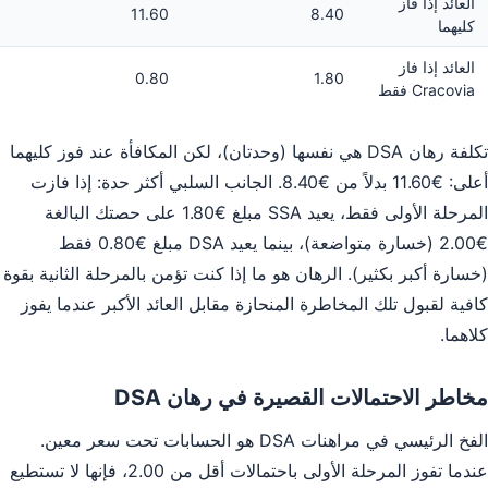
العائد إذا فاز
11.60
8.40
كليهما
العائد إذا فاز
0.80
1.80
Cracovia فقط
تكلفة رهان DSA هي نفسها (وحدتان)، لكن المكافأة عند فوز كليهما
أعلى: €11.60 بدلاً من €8.40. الجانب السلبي أكثر حدة: إذا فازت
المرحلة الأولى فقط، يعيد SSA مبلغ €1.80 على حصتك البالغة
€2.00 (خسارة متواضعة)، بينما يعيد DSA مبلغ €0.80 فقط
(خسارة أكبر بكثير). الرهان هو ما إذا كنت تؤمن بالمرحلة الثانية بقوة
كافية لقبول تلك المخاطرة المنحازة مقابل العائد الأكبر عندما يفوز
كلاهما.
مخاطر الاحتمالات القصيرة في رهان DSA
الفخ الرئيسي في مراهنات DSA هو الحسابات تحت سعر معين.
عندما تفوز المرحلة الأولى باحتمالات أقل من 2.00، فإنها لا تستطيع