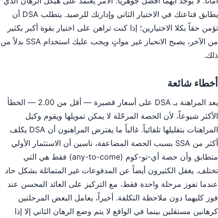
أماناً. لا يوجد أيهما أفضل جوهرياً؛ الأمر يعتمد على هيكل الرهان الذي
يطابق قناعتك في الاختيار الثاني وإدارتك للرصيد. يتطلب DSA أن
تؤمن حقاً بكلا الاختيارين؛ إذا كنت تراهن على اختيار بقوة أكبر بكثير
من الآخر، يصبح الانحياز غير مواتٍ ويجب عليك استخدام SSA بدلاً من
ذلك.
أخطاء شائعة
يعد المراهنة بـ DSA على أسعار قصيرة — أقل من 2.00 — الخطأ
الأكثر شيوعاً، لأن الحصة المرحّلة لا يمكن تمويلها ويقوم وكيل
المراهنات بتقليلها تلقائياً. غالباً ما يفترض المراهنون أن DSA يكلف
أكثر من SSA بسبب الحصة المضاعفة، ناسين أن الاستثمار الأولي
متطابق وأن حصة أي-تو-كوم (any-to-come) فقط هي التي
تختلف. يغفل الكثيرون أيضاً عن المدفوعات غير المتماثلة بشكل حاد
عندما تفوز مرحلة واحدة فقط، مع التركيز على العائد المحسن عند
فوز كليهما دون ملاحظة التكلفة. أخيراً، يعامل البعض المرحلتين
كرهانين مستقلين بينما في الواقع لا يتم وضع الرهان الثاني إلا إذا