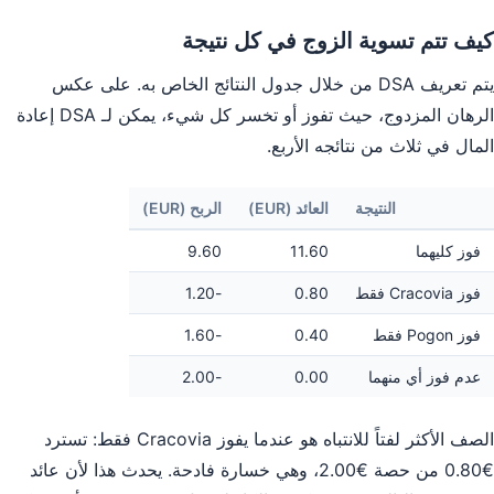
كيف تتم تسوية الزوج في كل نتيجة
يتم تعريف DSA من خلال جدول النتائج الخاص به. على عكس
الرهان المزدوج، حيث تفوز أو تخسر كل شيء، يمكن لـ DSA إعادة
المال في ثلاث من نتائجه الأربع.
النتيجة
العائد (EUR)
الربح (EUR)
فوز كليهما
11.60
9.60
فوز Cracovia فقط
0.80
-1.20
فوز Pogon فقط
0.40
-1.60
عدم فوز أي منهما
0.00
-2.00
الصف الأكثر لفتاً للانتباه هو عندما يفوز Cracovia فقط: تسترد
€0.80 من حصة €2.00، وهي خسارة فادحة. يحدث هذا لأن عائد