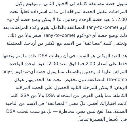
تمويل حصة مضاعفة كاملة في الاختيار الثاني، وسيقوم وكيل
المراهنات بتقليل الحصة المرحّلة إلى ما تم استرداده فعلياً. تحت
2.00، لا تعيد حصة الوحدة وحدتين، لذا لا يمكن وضع حصة أي-تو-
كوم (any-to-come) المضاعفة بالكامل. يقوم وكلاء المراهنات بعد
ذلك بوضع حصة أي-تو-كوم (any-to-come) أصغر بدلاً من ذلك،
وتختفي كلمة “مضاعفة” من الاسم مع الكثير من أرباحك المحتملة.
هذا القيد الهيكلي هو السبب في أن رهانات DSA عادة ما يتم وضعها
فقط على أسعار 2.00 فما فوق. عند 2.00، تعود الوحدة الواحدة
المراهن عليها كـ وحدتين بالضبط، مما يمول حصة أي-تو-كوم (any-
to-come) المضاعفة دون تخفيض. تحت هذا الحد، ينهار هيكل
الرهان: لا يمكن للمرحلة الثانية الحصول على الحصة المرحّلة
الكاملة، مما يلغي الغرض من استخدام DSA بدلاً من SSA. كلما
كانت اختياراتك أقصر، قلّ معنى “المضاعفة” في الاسم من الناحية
العملية. هذا الفخ ليس مجرد مخاطرة — بل هو سبب لتجنب DSA
في الأسعار القصيرة تماماً.