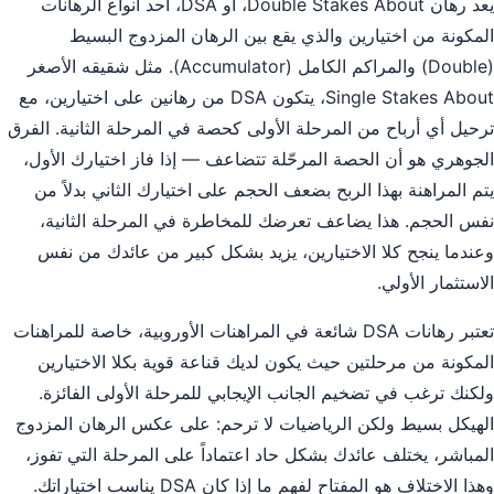
يعد رهان Double Stakes About، أو DSA، أحد أنواع الرهانات
المكونة من اختيارين والذي يقع بين الرهان المزدوج البسيط
(Double) والمراكم الكامل (Accumulator). مثل شقيقه الأصغر
Single Stakes About، يتكون DSA من رهانين على اختيارين، مع
ترحيل أي أرباح من المرحلة الأولى كحصة في المرحلة الثانية. الفرق
الجوهري هو أن الحصة المرحّلة تتضاعف — إذا فاز اختيارك الأول،
يتم المراهنة بهذا الربح بضعف الحجم على اختيارك الثاني بدلاً من
نفس الحجم. هذا يضاعف تعرضك للمخاطرة في المرحلة الثانية،
وعندما ينجح كلا الاختيارين، يزيد بشكل كبير من عائدك من نفس
الاستثمار الأولي.
تعتبر رهانات DSA شائعة في المراهنات الأوروبية، خاصة للمراهنات
المكونة من مرحلتين حيث يكون لديك قناعة قوية بكلا الاختيارين
ولكنك ترغب في تضخيم الجانب الإيجابي للمرحلة الأولى الفائزة.
الهيكل بسيط ولكن الرياضيات لا ترحم: على عكس الرهان المزدوج
المباشر، يختلف عائدك بشكل حاد اعتماداً على المرحلة التي تفوز،
وهذا الاختلاف هو المفتاح لفهم ما إذا كان DSA يناسب اختياراتك.