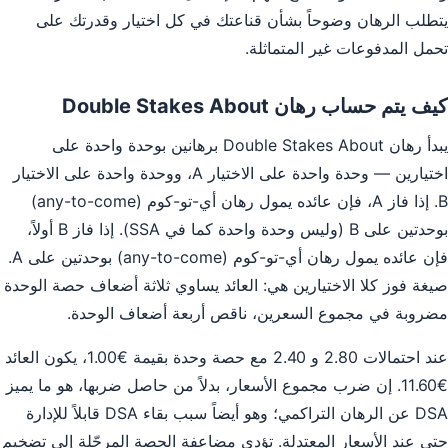
يتطلب الرهان وضوحاً بشأن قناعتك في كل اختيار وقدرتك على
تحمل المدفوعات غير المتماثلة.
كيف يتم حساب رهان Double Stakes About
يبدأ رهان Double Stakes About برهانين بوحدة واحدة على
اختيارين — وحدة واحدة على الاختيار A، ووحدة واحدة على الاختيار
B. إذا فاز A، فإن عائده يمول رهان أي-تو-كوم (any-to-come)
بوحدتين على B (وليس وحدة واحدة كما في SSA). إذا فاز B أولاً،
فإن عائده يمول رهان أي-تو-كوم (any-to-come) بوحدتين على A.
صيغة فوز كلا الاختيارين هي: العائد يساوي ثلاثة أضعاف حصة الوحدة
مضروبة في مجموع السعرين، ناقص أربعة أضعاف الوحدة.
عند احتمالات 2.80 و 2.40 مع حصة وحدة بقيمة €1.00، يكون العائد
€11.60. إن ضرب مجموع الأسعار، بدلاً من حاصل ضربها، هو ما يميز
DSA عن الرهان التراكمي؛ وهو أيضاً سبب بقاء DSA قابلاً للإدارة
حتى عند الأسعار المعتدلة. تؤدي مضاعفة الحصة المرحّلة إلى تضخيم