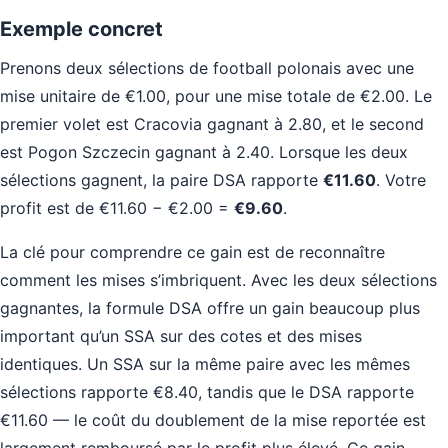
Exemple concret
Prenons deux sélections de football polonais avec une
mise unitaire de €1.00, pour une mise totale de €2.00. Le
premier volet est Cracovia gagnant à 2.80, et le second
est Pogon Szczecin gagnant à 2.40. Lorsque les deux
sélections gagnent, la paire DSA rapporte
€11.60
. Votre
profit est de €11.60 − €2.00 =
€9.60
.
La clé pour comprendre ce gain est de reconnaître
comment les mises s’imbriquent. Avec les deux sélections
gagnantes, la formule DSA offre un gain beaucoup plus
important qu’un SSA sur des cotes et des mises
identiques. Un SSA sur la même paire avec les mêmes
sélections rapporte €8.40, tandis que le DSA rapporte
€11.60 — le coût du doublement de la mise reportée est