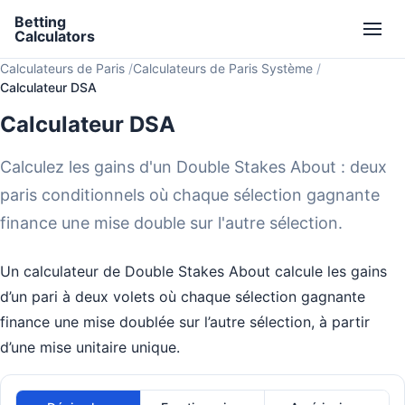
Betting
Calculators
Calculateurs de Paris
Calculateurs de Paris Système
Calculateur DSA
Calculateur DSA
Calculez les gains d'un Double Stakes About : deux
paris conditionnels où chaque sélection gagnante
finance une mise double sur l'autre sélection.
Un calculateur de Double Stakes About calcule les gains
d’un pari à deux volets où chaque sélection gagnante
finance une mise doublée sur l’autre sélection, à partir
d’une mise unitaire unique.