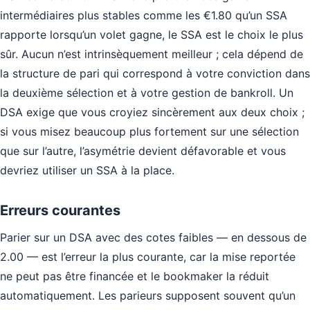
intermédiaires plus stables comme les €1.80 qu’un SSA
rapporte lorsqu’un volet gagne, le SSA est le choix le plus
sûr. Aucun n’est intrinsèquement meilleur ; cela dépend de
la structure de pari qui correspond à votre conviction dans
la deuxième sélection et à votre gestion de bankroll. Un
DSA exige que vous croyiez sincèrement aux deux choix ;
si vous misez beaucoup plus fortement sur une sélection
que sur l’autre, l’asymétrie devient défavorable et vous
devriez utiliser un SSA à la place.
Erreurs courantes
Parier sur un DSA avec des cotes faibles — en dessous de
2.00 — est l’erreur la plus courante, car la mise reportée
ne peut pas être financée et le bookmaker la réduit
automatiquement. Les parieurs supposent souvent qu’un