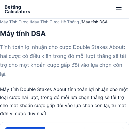
Betting
Calculators
Máy Tính Cược
Máy Tính Cược Hệ Thống
Máy tính DSA
Máy tính DSA
Tính toán lợi nhuận cho cược Double Stakes About:
hai cược có điều kiện trong đó mỗi lượt thắng sẽ tài
trợ cho một khoản cược gấp đôi vào lựa chọn còn
lại.
Máy tính Double Stakes About tính toán lợi nhuận cho một
loại cược hai lượt, trong đó mỗi lựa chọn thắng sẽ tài trợ
cho một khoản cược gấp đôi vào lựa chọn còn lại, từ một
đơn vị cược duy nhất.