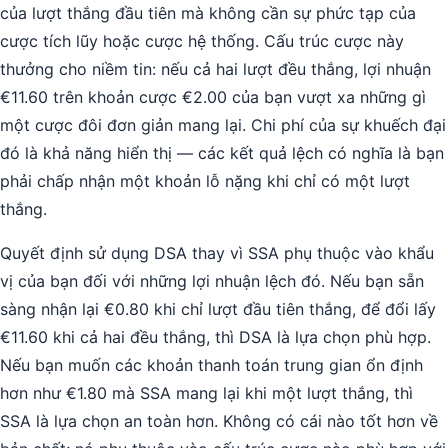
của lượt thắng đầu tiên mà không cần sự phức tạp của
cược tích lũy hoặc cược hệ thống. Cấu trúc cược này
thưởng cho niềm tin: nếu cả hai lượt đều thắng, lợi nhuận
€11.60 trên khoản cược €2.00 của bạn vượt xa những gì
một cược đôi đơn giản mang lại. Chi phí của sự khuếch đại
đó là khả năng hiển thị — các kết quả lệch có nghĩa là bạn
phải chấp nhận một khoản lỗ nặng khi chỉ có một lượt
thắng.
Quyết định sử dụng DSA thay vì SSA phụ thuộc vào khẩu
vị của bạn đối với những lợi nhuận lệch đó. Nếu bạn sẵn
sàng nhận lại €0.80 khi chỉ lượt đầu tiên thắng, để đổi lấy
€11.60 khi cả hai đều thắng, thì DSA là lựa chọn phù hợp.
Nếu bạn muốn các khoản thanh toán trung gian ổn định
hơn như €1.80 mà SSA mang lại khi một lượt thắng, thì
SSA là lựa chọn an toàn hơn. Không có cái nào tốt hơn về