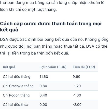
thứ bạn đang mua bằng sự sẵn lòng chấp nhận khoản lỗ
lệch khi chỉ có một lượt thắng.
Cách cặp cược được thanh toán trong mọi
kết quả
DSA được xác định bởi bảng kết quả của nó. Không giống
như cược đôi, nơi bạn thắng hoặc thua tất cả, DSA có thể
trả lại tiền trong ba trên bốn kết quả.
Kết quả
Lợi nhuận (EUR)
Tiền lãi (EUR)
Cả hai đều thắng
11.60
9.60
Chỉ Cracovia thắng
0.80
-1.20
Chỉ Pogon thắng
0.40
-1.60
Cả hai đều thua
0.00
-2.00