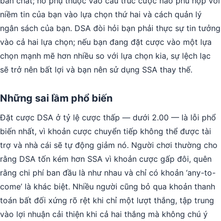
bản chất; nó phụ thuộc vào cấu trúc cược nào phù hợp với
niềm tin của bạn vào lựa chọn thứ hai và cách quản lý
ngân sách của bạn. DSA đòi hỏi bạn phải thực sự tin tưởng
vào cả hai lựa chọn; nếu bạn đang đặt cược vào một lựa
chọn mạnh mẽ hơn nhiều so với lựa chọn kia, sự lệch lạc
sẽ trở nên bất lợi và bạn nên sử dụng SSA thay thế.
Những sai lầm phổ biến
Đặt cược DSA ở tỷ lệ cược thấp — dưới 2.00 — là lỗi phổ
biến nhất, vì khoản cược chuyển tiếp không thể được tài
trợ và nhà cái sẽ tự động giảm nó. Người chơi thường cho
rằng DSA tốn kém hơn SSA vì khoản cược gấp đôi, quên
rằng chi phí ban đầu là như nhau và chỉ có khoản ‘any-to-
come’ là khác biệt. Nhiều người cũng bỏ qua khoản thanh
toán bất đối xứng rõ rệt khi chỉ một lượt thắng, tập trung
vào lợi nhuận cải thiện khi cả hai thắng mà không chú ý