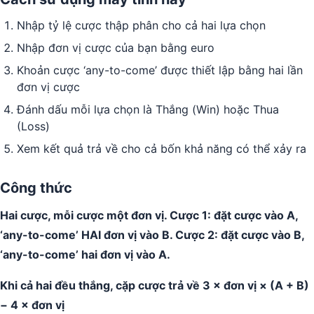
Nhập tỷ lệ cược thập phân cho cả hai lựa chọn
Nhập đơn vị cược của bạn bằng euro
Khoản cược ‘any-to-come’ được thiết lập bằng hai lần
đơn vị cược
Đánh dấu mỗi lựa chọn là Thắng (Win) hoặc Thua
(Loss)
Xem kết quả trả về cho cả bốn khả năng có thể xảy ra
Công thức
Hai cược, mỗi cược một đơn vị. Cược 1: đặt cược vào A,
‘any-to-come’ HAI đơn vị vào B. Cược 2: đặt cược vào B,
‘any-to-come’ hai đơn vị vào A.
Khi cả hai đều thắng, cặp cược trả về 3 × đơn vị × (A + B)
− 4 × đơn vị