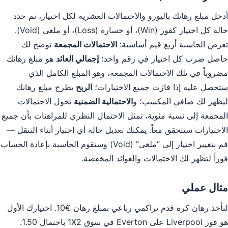
أدخل مبلغ رهانك باليورو والاحتمالات العشرية لكل اختيار، ثم حدد
حالة كل اختيار كفوز (Win)، أو خسارة (Loss)، أو ملغى (Void).
تعرض الحاسبة أربع قيم أساسية:
الاحتمالات المجمعة
توضح لك
حاصل ضرب كل اختيار في رقم واحد؛
إجمالي العائد
هو مبلغ رهانك
مضروباً في تلك الاحتمالات المجمعة، وهو المبلغ الكامل الذي
ستحصل عليه إذا فازت جميع الاختيارات؛
الربح
يطرح مبلغ رهانك
ليظهر لك صافي المكسب؛ و
الاحتمالية الضمنية
تحول الاحتمالات
المجمعة إلى نسبة مئوية، تمثل الاحتمال النظري للمراهنات بأن جميع
الاختيارات ستتحقق معاً. يمكنك تعديل حالة أي اختيار أثناء التنقل —
قم بتغيير اختيار إلى “ملغى” (Void) وستقوم الحاسبة بإعادة الحساب
فوراً لتظهر لك الاحتمالات والعوائد المخفضة.
مثال عملي
لنأخذ رهان كرة قدم تراكمي رباعي بمبلغ رهان €10. اختيارك الأول
هو فوز Liverpool على Everton في سوق 1X2 باحتمال 1.50.