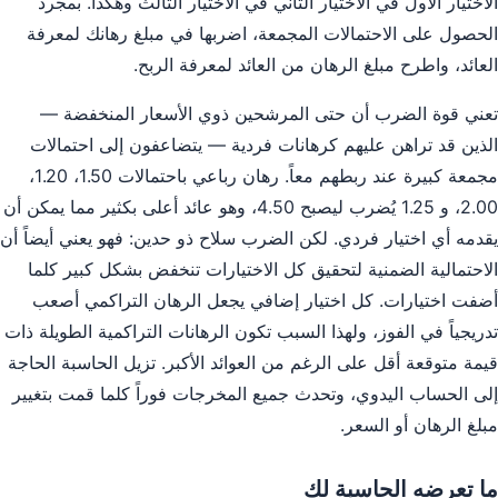
الاختيار الأول في الاختيار الثاني في الاختيار الثالث وهكذا. بمجرد
الحصول على الاحتمالات المجمعة، اضربها في مبلغ رهانك لمعرفة
العائد، واطرح مبلغ الرهان من العائد لمعرفة الربح.
تعني قوة الضرب أن حتى المرشحين ذوي الأسعار المنخفضة —
الذين قد تراهن عليهم كرهانات فردية — يتضاعفون إلى احتمالات
مجمعة كبيرة عند ربطهم معاً. رهان رباعي باحتمالات 1.50، 1.20،
2.00، و 1.25 يُضرب ليصبح 4.50، وهو عائد أعلى بكثير مما يمكن أن
يقدمه أي اختيار فردي. لكن الضرب سلاح ذو حدين: فهو يعني أيضاً أن
الاحتمالية الضمنية لتحقيق كل الاختيارات تنخفض بشكل كبير كلما
أضفت اختيارات. كل اختيار إضافي يجعل الرهان التراكمي أصعب
تدريجياً في الفوز، ولهذا السبب تكون الرهانات التراكمية الطويلة ذات
قيمة متوقعة أقل على الرغم من العوائد الأكبر. تزيل الحاسبة الحاجة
إلى الحساب اليدوي، وتحدث جميع المخرجات فوراً كلما قمت بتغيير
مبلغ الرهان أو السعر.
ما تعرضه الحاسبة لك