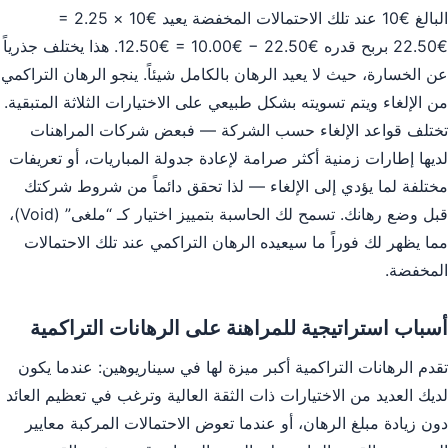
البالغ €10 عند تلك الاحتمالات المخفضة يعيد €10 × 2.25 =
€22.50 بربح قدره €22.50 − €10.00 = €12.50. هذا يختلف جذرياً
عن الخسارة، حيث لا يعيد الرهان بالكامل شيئاً. ينجو الرهان التراكمي
من الإلغاء ويتم تسويته بشكل طبيعي على الاختيارات الثلاثة المتبقية.
تختلف قواعد الإلغاء حسب الشركة — فبعض شركات المراهنات
لديها إطارات زمنية أكثر صرامة لإعادة جدولة المباريات، أو تعريفات
مختلفة لما يؤدي إلى الإلغاء — لذا تحقق دائماً من شروط شركتك
قبل وضع رهانك. تسمح لك الحاسبة بتمييز اختيار كـ “ملغى” (Void)،
مما يظهر لك فوراً ما سيعيده الرهان التراكمي عند تلك الاحتمالات
المخفضة.
أسباب استراتيجية للمراهنة على الرهانات التراكمية
تقدم الرهانات التراكمية أكبر ميزة لها في سيناريوهين: عندما يكون
لديك العديد من الاختيارات ذات الثقة العالية وترغب في تعظيم العائد
دون زيادة مبلغ الرهان، أو عندما تعوض الاحتمالات المركبة معايير