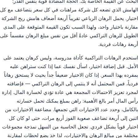
البحث عن القيمة الخاصة بك. الحجة المضادة قوية بنفس القدر:
الهامش الذي تضعه كل شركة مراهنات في كل سعر يتضاعف مع كل
اختيار. يحمل الرهان الرباعي تقريباً أربعة أضعاف هامش ربح الشركة
مقارنة باختيار واحد، ولهذا السبب تكون القيمة المتوقعة على المدى
الطويل للرهان التراكمي عادةً أقل من نفس مبلغ الرهان مقسماً على
أربعة رهانات فردية.
استخدم الرهانات التراكمية كأداة مدروسة، وليس كرهان يعتمد على
الأمل. قبل إضافة اختيار، اسأل نفسك عما إذا كنت ستراهن عليه
بمفرده بهذا السعر. إذا كان الاختيار ضعيفاً جداً بحيث لا يستحق رهاناً
فردياً، فمن المحتمل أنه لا ينتمي إلى الرهان التراكمي — فإضافته
لمجرد تعزيز الاحتمالات المجمعة هي عادة تؤدي لخسارة المال. إدارة
رأس المال أمر بالغ الأهمية: راهن بمبلغ يمكنك تحمل خسارته
بالكامل، وحدد عدد الاختيارات التي تجمعها. مضاعفة الاختيارات من
اثنين إلى أربعة تضاعف صعوبة الفوز أربع مرات، حتى لو كان كل
اختيار قوياً بشكل فردي. تجعل الحاسبة من السهل نمذجة مجموعات
مختلفة من مبالغ الرهان والاختيارات، لذا خذ بضع لحظات لمقارنة