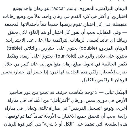
الرهان التراكمي، المعروف باسم “acca”، هو رهان واحد يجمع
اختيارين أو أكثر في كرة القدم في رهان واحد. بدلاً من وضع رهانات
منفصلة على كل اختيار، تقوم بربطها جميعاً معاً باحتمالاتها المجمعة
— وفي المقابل، يجب أن يفوز كل اختيار أو يتم إلغاؤه لكي يحقق
رهانك أي عائد. تُسمى الرهانات التراكمية بناءً على عدد الاختيارات:
الرهان المزدوج (double) يحتوي على اختيارين، والثلاثي (treble)
يحتوي على ثلاثة، والرباعي (four-fold) يحتوي على أربعة، وهكذا.
تكمن الجاذبية في تحويل مبلغ رهان متواضع إلى عائد كبير من خلال
ضرب الأسعار، ولكن هذه الجاذبية لها ثمن: إذا خسر أي اختيار، يخسر
الرهان التراكمي بالكامل.
الهيكل ثنائي — لا توجد مكاسب جزئية. قد تجمع بين فوز صاحب
الأرض في دوري معين، ورهان “أكثر/أقل” من الأهداف في مباراة
أخرى، وتوقع “تسجيل الفريقين” في مباراة ثالثة، وتعادل في مباراة
رابعة. يجب أن تتحقق جميع الاختيارات الأربعة تماماً كما تم توقعها.
هذه الطبيعة التي تعتمد على “الكل أو لا شيء” هي أكبر قوة للرهان