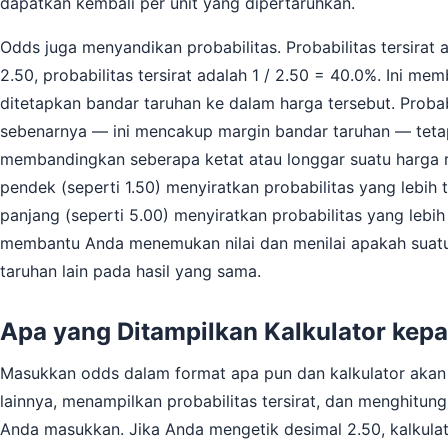
dapatkan kembali per unit yang dipertaruhkan.
Odds juga menyandikan probabilitas. Probabilitas tersirat
2.50, probabilitas tersirat adalah 1 / 2.50 = 40.0%. Ini m
ditetapkan bandar taruhan ke dalam harga tersebut. Probabi
sebenarnya — ini mencakup margin bandar taruhan — tetap
membandingkan seberapa ketat atau longgar suatu harga re
pendek (seperti 1.50) menyiratkan probabilitas yang lebih 
panjang (seperti 5.00) menyiratkan probabilitas yang leb
membantu Anda menemukan nilai dan menilai apakah suatu ha
taruhan lain pada hasil yang sama.
Apa yang Ditampilkan Kalkulator kep
Masukkan odds dalam format apa pun dan kalkulator akan
lainnya, menampilkan probabilitas tersirat, dan menghitu
Anda masukkan. Jika Anda mengetik desimal 2.50, kalkula