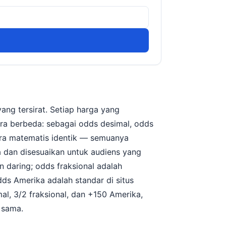
ng tersirat. Setiap harga yang
ara berbeda: sebagai odds desimal, odds
cara matematis identik — semuanya
 dan disesuaikan untuk audiens yang
 daring; odds fraksional adalah
dds Amerika adalah standar di situs
al, 3/2 fraksional, dan +150 Amerika,
 sama.