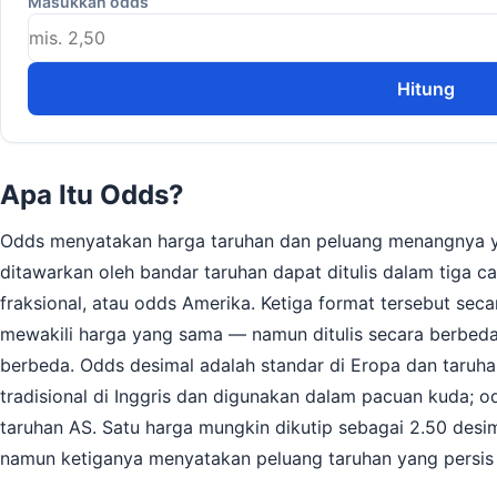
Masukkan odds
Hitung
Apa Itu Odds?
Odds menyatakan harga taruhan dan peluang menangnya ya
ditawarkan oleh bandar taruhan dapat ditulis dalam tiga c
fraksional, atau odds Amerika. Ketiga format tersebut se
mewakili harga yang sama — namun ditulis secara berbeda
berbeda. Odds desimal adalah standar di Eropa dan taruhan
tradisional di Inggris dan digunakan dalam pacuan kuda; o
taruhan AS. Satu harga mungkin dikutip sebagai 2.50 desim
namun ketiganya menyatakan peluang taruhan yang persis