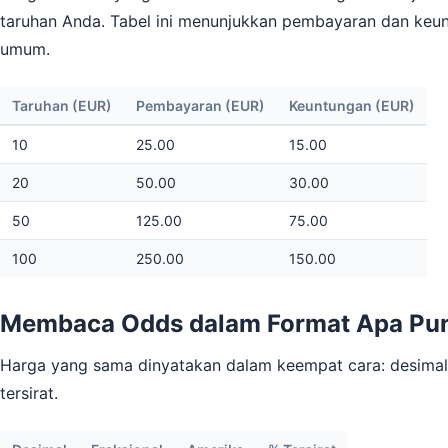
taruhan Anda. Tabel ini menunjukkan pembayaran dan keu
umum.
Taruhan (EUR)
Pembayaran (EUR)
Keuntungan (EUR)
10
25.00
15.00
20
50.00
30.00
50
125.00
75.00
100
250.00
150.00
Membaca Odds dalam Format Apa Pu
Harga yang sama dinyatakan dalam keempat cara: desimal, 
tersirat.