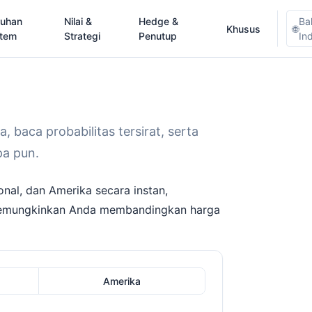
ruhan
Nilai &
Hedge &
Ba
Khusus
🌐
stem
Strategi
Penutup
In
, baca probabilitas tersirat, serta
a pun.
onal, dan Amerika secara instan,
a memungkinkan Anda membandingkan harga
Amerika