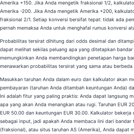
Amerika +150. Jika Anda mengetik fraksional 1/2, kalkula
Amerika -200. Jika Anda mengetik Amerika +200, kalkulat
fraksional 2/1. Setiap konversi bersifat tepat: tidak ada pe
pernah memaksa Anda untuk menghafal rumus konversi at
Probabilitas tersirat dihitung dari odds desimal dan ditam
dapat melihat sekilas peluang apa yang ditetapkan bandar 
memungkinkan Anda membandingkan penetapan harga banda
menawarkan probabilitas tersirat yang sama atau berbeda 
Masukkan taruhan Anda dalam euro dan kalkulator akan me
pembayaran (taruhan Anda ditambah keuntungan Anda) dan
Ini adalah fitur yang paling praktis: Anda dapat langsung 
apa yang akan Anda menangkan atau rugi. Taruhan EUR 2
EUR 50.00 dan keuntungan EUR 30.00. Kalkulator bekerja d
sebagai input, jadi apakah Anda membaca lini dari bandar 
(fraksional), atau situs taruhan AS (Amerika), Anda dapa