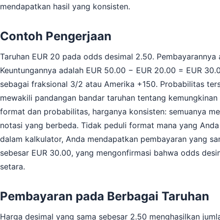
mendapatkan hasil yang konsisten.
Contoh Pengerjaan
Taruhan EUR 20 pada odds desimal 2.50. Pembayarannya 
Keuntungannya adalah EUR 50.00 − EUR 20.00 = EUR 30.00
sebagai fraksional 3/2 atau Amerika +150. Probabilitas ters
mewakili pandangan bandar taruhan tentang kemungkinan ha
format dan probabilitas, harganya konsisten: semuanya 
notasi yang berbeda. Tidak peduli format mana yang And
dalam kalkulator, Anda mendapatkan pembayaran yang sa
sebesar EUR 30.00, yang mengonfirmasi bahwa odds desima
setara.
Pembayaran pada Berbagai Taruhan
Harga desimal yang sama sebesar 2.50 menghasilkan juml