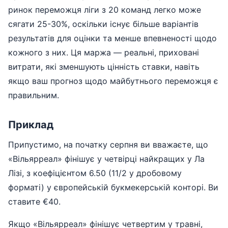
ринок переможця ліги з 20 команд легко може
сягати 25-30%, оскільки існує більше варіантів
результатів для оцінки та менше впевненості щодо
кожного з них. Ця маржа — реальні, приховані
витрати, які зменшують цінність ставки, навіть
якщо ваш прогноз щодо майбутнього переможця є
правильним.
Приклад
Припустимо, на початку серпня ви вважаєте, що
«Вільярреал» фінішує у четвірці найкращих у Ла
Лізі, з коефіцієнтом 6.50 (11/2 у дробовому
форматі) у європейській букмекерській конторі. Ви
ставите €40.
Якщо «Вільярреал» фінішує четвертим у травні,