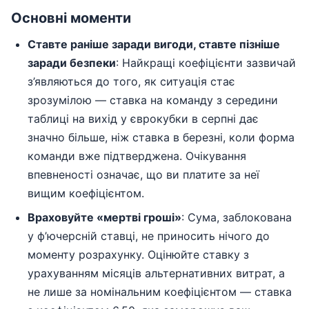
Основні моменти
Ставте раніше заради вигоди, ставте пізніше
заради безпеки
: Найкращі коефіцієнти зазвичай
з’являються до того, як ситуація стає
зрозумілою — ставка на команду з середини
таблиці на вихід у єврокубки в серпні дає
значно більше, ніж ставка в березні, коли форма
команди вже підтверджена. Очікування
впевненості означає, що ви платите за неї
вищим коефіцієнтом.
Враховуйте «мертві гроші»
: Сума, заблокована
у ф’ючерсній ставці, не приносить нічого до
моменту розрахунку. Оцінюйте ставку з
урахуванням місяців альтернативних витрат, а
не лише за номінальним коефіцієнтом — ставка