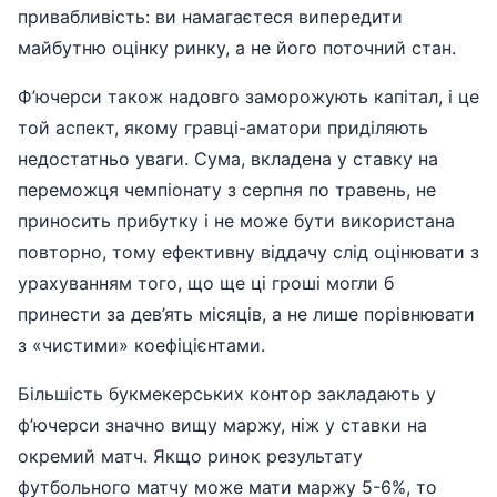
привабливість: ви намагаєтеся випередити
майбутню оцінку ринку, а не його поточний стан.
Ф’ючерси також надовго заморожують капітал, і це
той аспект, якому гравці-аматори приділяють
недостатньо уваги. Сума, вкладена у ставку на
переможця чемпіонату з серпня по травень, не
приносить прибутку і не може бути використана
повторно, тому ефективну віддачу слід оцінювати з
урахуванням того, що ще ці гроші могли б
принести за дев’ять місяців, а не лише порівнювати
з «чистими» коефіцієнтами.
Більшість букмекерських контор закладають у
ф’ючерси значно вищу маржу, ніж у ставки на
окремий матч. Якщо ринок результату
футбольного матчу може мати маржу 5-6%, то