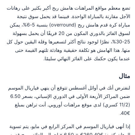
تضع معظم مواقع المراهنات هامش ربح أكبر بكثير على رهانات
الآجل مقارنة بالمباراة الواحدة. فبينما قد يحمل سوق نتيجة
مباراة كرة قدم هامش ربح (overround) بنسبة 5-6%، يمكن
لسوق الفائز بالدوري المكون من 20 فريقًا أن يحمل بسهولة
25-30%، نظرًا لوجود نتائج أكثر لتسعيرها وقلة اليقين حول كل
منها. هذا الهامش هو تكلفة حقيقية وهادئة تلتهم القيمة حتى
عندما يكون حكمك على الفائز النهائي سليمًا.
مثال
لنفترض أنك في أوائل أغسطس تتوقع أن ينهي فياريال الموسم
ضمن المراكز الأربعة الأولى في الدوري الإسباني، بسعر 6.50
(11/2 كسري) لدى موقع مراهنات أوروبي. أنت تراهن بمبلغ
€40.
إذا أنهى فياريال الموسم في المركز الرابع في مايو، يتم تسوية
الرهان كفوز: €40 x 6.50 = €260 إجمالي العائد، بربح قدره