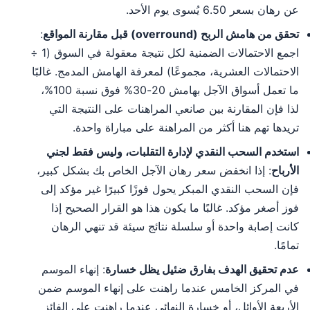
عن رهان بسعر 6.50 يُسوى يوم الأحد.
تحقق من هامش الربح (overround) قبل مقارنة المواقع
:
اجمع الاحتمالات الضمنية لكل نتيجة معقولة في السوق (1 ÷
الاحتمالات العشرية، مجموعًا) لمعرفة الهامش المدمج. غالبًا
ما تعمل أسواق الآجل بهامش 20-30% فوق نسبة 100%،
لذا فإن المقارنة بين صانعي المراهنات على النتيجة التي
تريدها تهم هنا أكثر من المراهنة على مباراة واحدة.
استخدم السحب النقدي لإدارة التقلبات، وليس فقط لجني
الأرباح
: إذا انخفض سعر رهان الآجل الخاص بك بشكل كبير،
فإن السحب النقدي المبكر يحول فوزًا كبيرًا غير مؤكد إلى
فوز أصغر مؤكد. غالبًا ما يكون هذا هو القرار الصحيح إذا
كانت إصابة واحدة أو سلسلة نتائج سيئة قد تنهي الرهان
تمامًا.
عدم تحقيق الهدف بفارق ضئيل يظل خسارة
: إنهاء الموسم
في المركز الخامس عندما راهنت على إنهاء الموسم ضمن
الأربعة الأوائل، أو خسارة النهائي عندما راهنت على الفائز