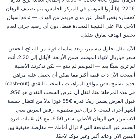
€220. إذا أنهوا الموسم في المركز الخامس، يتم تصنيف الرهان
كخسارة بغض النظر عن مدى قربهم من الهدف — تدفع أسواق
الآجل بناءً على النتيجة المحددة فقط، دون أي رصيد جزئي لعدم
تحقيق الهدف بفارق ضئيل.
الآن لنقل بحلول ديسمبر، وبعد سلسلة قوية من النتائج، انخفض
سعر فياريال لإنهاء الموسم ضمن الأربعة الأوائل إلى 2.20. أنت
لم تربح شيئًا بعد — الموسم لم ينتهِ — لكن تذكرتك الأصلية
أصبحت الآن ذات قيمة أكبر مما يمكن أن يحصل عليه مراهن
جديد. تسمح بعض مواقع المراهنات بالسحب النقدي (cash-out)
في هذه المرحلة؛ هنا، لنقل أن عرض السحب النقدي هو €95.
قبول العرض يضمن ربحًا قدره €55 فورًا بدلاً من انتظار خمسة
أشهر أخرى لنتيجة لا تزال غير مضمونة. رفض العرض يعني
الاستمرار في الرهان الأصلي بسعر 6.50، مع كل تقلبات فترة
الحسم غير المتوقعة التي لا تزال أمامك — مقايضة حقيقية بين
اليقين الآن وعائد أكبر وغير مؤكد لاحقًا.