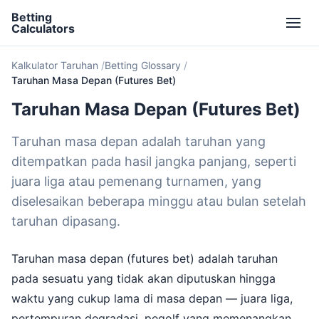
Betting
Calculators
Kalkulator Taruhan
Betting Glossary
Taruhan Masa Depan (Futures Bet)
Taruhan Masa Depan (Futures Bet)
Taruhan masa depan adalah taruhan yang
ditempatkan pada hasil jangka panjang, seperti
juara liga atau pemenang turnamen, yang
diselesaikan beberapa minggu atau bulan setelah
taruhan dipasang.
Taruhan masa depan (futures bet) adalah taruhan
pada sesuatu yang tidak akan diputuskan hingga
waktu yang cukup lama di masa depan — juara liga,
pertempuran degradasi, pegolf yang memenangkan