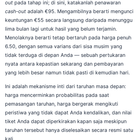
out
pada tahap ini; di sini, katakanlah penawaran
cash-out
adalah €95. Mengambilnya berarti mengunci
keuntungan €55 secara langsung daripada menunggu
lima bulan lagi untuk hasil yang belum terjamin.
Menolaknya berarti tetap bertaruh pada harga penuh
6.50, dengan semua varians dari sisa musim yang
tidak terduga di depan Anda — sebuah pertukaran
nyata antara kepastian sekarang dan pembayaran
yang lebih besar namun tidak pasti di kemudian hari.
Ini adalah mekanisme inti dari taruhan masa depan:
harga mencerminkan probabilitas pada saat
pemasangan taruhan, harga bergerak mengikuti
peristiwa yang tidak dapat Anda kendalikan, dan nilai
tiket Anda dapat diperkirakan kapan saja meskipun
taruhan tersebut hanya diselesaikan secara resmi satu
kali.