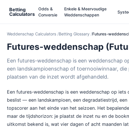
Odds &
Enkele & Meervoudige
Betting
Syst
Calculators
Conversie
Weddenschappen
Weddenschap Calculators
Betting Glossary
Futures-weddensch
Futures-weddenschap (Futur
Een futures-weddenschap is een weddenschap op e
een landskampioenschap of toernooiwinnaar, die
plaatsen van de inzet wordt afgehandeld.
Een futures-weddenschap is een weddenschap op iets d
beslist — een landskampioen, een degradatiestrijd, een 
topscorer aan het einde van het seizoen. Het bepalende
maar de tijdshorizon: je plaatst de inzet nu en de book
uitkomst bekend is, wat vier dagen of acht maanden late