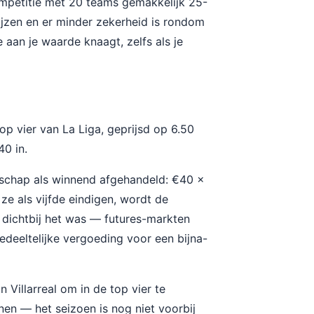
mpetitie met 20 teams gemakkelijk 25-
jzen en er minder zekerheid is rondom
e aan je waarde knaagt, zelfs als je
top vier van La Liga, geprijsd op 6.50
40 in.
enschap als winnend afgehandeld: €40 x
ze als vijfde eindigen, wordt de
dichtbij het was — futures-markten
gedeeltelijke vergoeding voor een bijna-
n Villarreal om in de top vier te
nen — het seizoen is nog niet voorbij