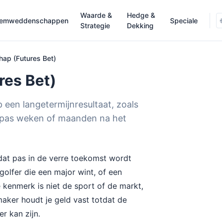
Waarde &
Hedge &
eemweddenschappen
Speciale
Strategie
Dekking
ap (Futures Bet)
es Bet)
en langetermijnresultaat, zoals
 pas weken of maanden na het
at pas in de verre toekomst wordt
golfer die een major wint, of een
 kenmerk is niet de sport of de markt,
maker houdt je geld vast totdat de
r kan zijn.