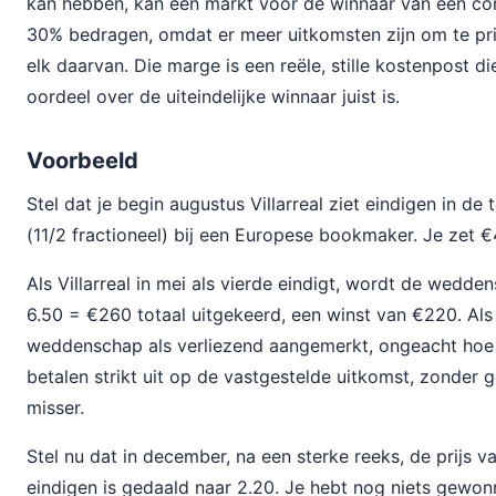
kan hebben, kan een markt voor de winnaar van een co
30% bedragen, omdat er meer uitkomsten zijn om te pri
elk daarvan. Die marge is een reële, stille kostenpost di
oordeel over de uiteindelijke winnaar juist is.
Voorbeeld
Stel dat je begin augustus Villarreal ziet eindigen in de 
(11/2 fractioneel) bij een Europese bookmaker. Je zet €
Als Villarreal in mei als vierde eindigt, wordt de wedd
6.50 = €260 totaal uitgekeerd, een winst van €220. Als 
weddenschap als verliezend aangemerkt, ongeacht hoe 
betalen strikt uit op de vastgestelde uitkomst, zonder 
misser.
Stel nu dat in december, na een sterke reeks, de prijs va
eindigen is gedaald naar 2.20. Je hebt nog niets gewon