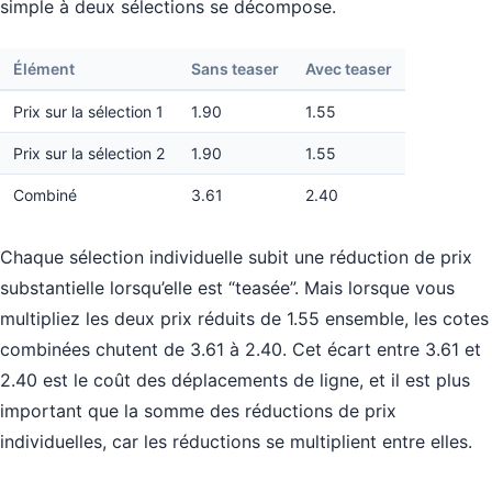
simple à deux sélections se décompose.
Élément
Sans teaser
Avec teaser
Prix sur la sélection 1
1.90
1.55
Prix sur la sélection 2
1.90
1.55
Combiné
3.61
2.40
Chaque sélection individuelle subit une réduction de prix
substantielle lorsqu’elle est “teasée”. Mais lorsque vous
multipliez les deux prix réduits de 1.55 ensemble, les cotes
combinées chutent de 3.61 à 2.40. Cet écart entre 3.61 et
2.40 est le coût des déplacements de ligne, et il est plus
important que la somme des réductions de prix
individuelles, car les réductions se multiplient entre elles.