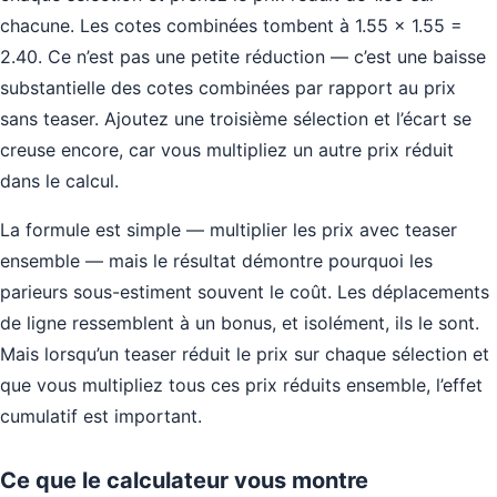
chacune. Les cotes combinées tombent à 1.55 × 1.55 =
2.40. Ce n’est pas une petite réduction — c’est une baisse
substantielle des cotes combinées par rapport au prix
sans teaser. Ajoutez une troisième sélection et l’écart se
creuse encore, car vous multipliez un autre prix réduit
dans le calcul.
La formule est simple — multiplier les prix avec teaser
ensemble — mais le résultat démontre pourquoi les
parieurs sous-estiment souvent le coût. Les déplacements
de ligne ressemblent à un bonus, et isolément, ils le sont.
Mais lorsqu’un teaser réduit le prix sur chaque sélection et
que vous multipliez tous ces prix réduits ensemble, l’effet
cumulatif est important.
Ce que le calculateur vous montre