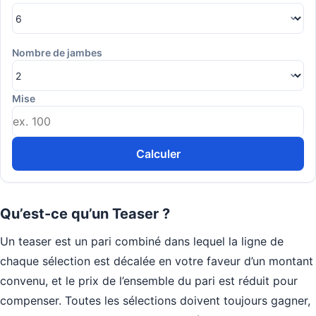
Nombre de jambes
Mise
Calculer
Qu’est-ce qu’un Teaser ?
Un teaser est un pari combiné dans lequel la ligne de
chaque sélection est décalée en votre faveur d’un montant
convenu, et le prix de l’ensemble du pari est réduit pour
compenser. Toutes les sélections doivent toujours gagner,