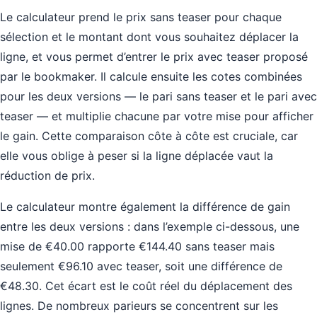
Le calculateur prend le prix sans teaser pour chaque
sélection et le montant dont vous souhaitez déplacer la
ligne, et vous permet d’entrer le prix avec teaser proposé
par le bookmaker. Il calcule ensuite les cotes combinées
pour les deux versions — le pari sans teaser et le pari avec
teaser — et multiplie chacune par votre mise pour afficher
le gain. Cette comparaison côte à côte est cruciale, car
elle vous oblige à peser si la ligne déplacée vaut la
réduction de prix.
Le calculateur montre également la différence de gain
entre les deux versions : dans l’exemple ci-dessous, une
mise de €40.00 rapporte €144.40 sans teaser mais
seulement €96.10 avec teaser, soit une différence de
€48.30. Cet écart est le coût réel du déplacement des
lignes. De nombreux parieurs se concentrent sur les