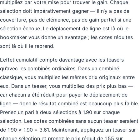
multipliez par votre mise pour trouver le gain. Chaque
sélection doit impérativement gagner — il n’y a pas de
couverture, pas de clémence, pas de gain partiel si une
sélection échoue. Le déplacement de ligne est là où le
bookmaker vous donne un avantage ; les cotes réduites
sont là où il le reprend.
L’effet cumulatif compte davantage avec les teasers
qu’avec les combinés ordinaires. Dans un combiné
classique, vous multipliez les mêmes prix originaux entre
eux. Dans un teaser, vous multipliez des prix plus bas —
car chacun a été réduit pour payer le déplacement de
ligne — donc le résultat combiné est beaucoup plus faible.
Prenez un pari à deux sélections à 1.90 sur chaque
sélection. Les cotes combinées sans aucun teaser seraient
de 1.90 × 1.90 = 3.61. Maintenant, appliquez un teaser sur
chaque sélection et prenez le prix réduit de 1.55 sur