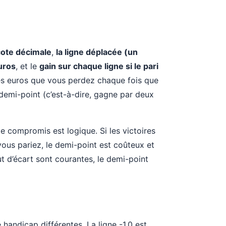
 cote décimale
,
la ligne déplacée (un
uros
, et le
gain sur chaque ligne si le pari
s euros que vous perdez chaque fois que
 demi-point (c’est-à-dire, gagne par deux
 compromis est logique. Si les victoires
vous pariez, le demi-point est coûteux et
but d’écart sont courantes, le demi-point
handicap différentes. La ligne -1.0 est