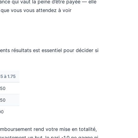
ance qui vaut la peine d’être payée — elle
 que vous vous attendez à voir
s résultats est essentiel pour décider si
.5 à 1.75
.50
.50
00
mboursement rend votre mise en totalité,
exactement un but, le pari -1.0 ne gagne ni