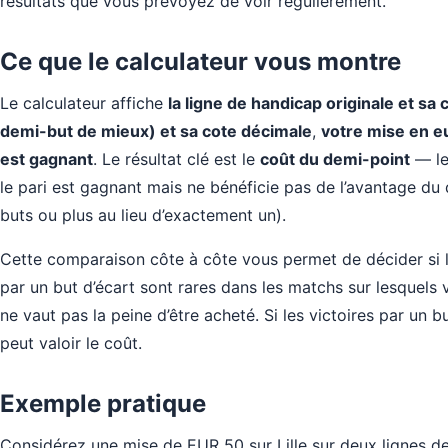
résultats que vous prévoyez de voir régulièrement.
Ce que le calculateur vous montre
Le calculateur affiche
la ligne de handicap originale et sa
demi-but de mieux) et sa cote décimale
,
votre mise en e
est gagnant
. Le résultat clé est le
coût du demi-point
— le
le pari est gagnant mais ne bénéficie pas de l’avantage du
buts ou plus au lieu d’exactement un).
Cette comparaison côte à côte vous permet de décider si le
par un but d’écart sont rares dans les matchs sur lesquels 
ne vaut pas la peine d’être acheté. Si les victoires par un 
peut valoir le coût.
Exemple pratique
Considérez une mise de EUR 50 sur Lille sur deux lignes de 