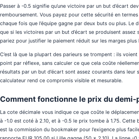
Passer à -0.5 signifie qu’une victoire par un but d’écart dev
remboursement. Vous payez pour cette sécurité en termes de
chaque fois que l’équipe gagne par deux buts ou plus. Le d
que si les victoires par un but d’écart se produisent assez
pariez pour justifier le paiement réduit sur les marges plus 
C’est là que la plupart des parieurs se trompent : ils voient
point par réflexe, sans calculer ce que cela coûte réellemen
résultats par un but d’écart sont assez courants dans leur sé
calculateur rend ce compromis visible et mesurable.
Comment fonctionne le prix du demi-
La cote décimale vous indique ce que coûte le déplacement 
à -1.0 est coté à 2.10, et à -0.5 le prix tombe à 1.75. Cett
est la commission du bookmaker pour l’exigence plus facile
rapporte EUR 105.00 si Lille gagne (50 × 2.10). La ligne -0