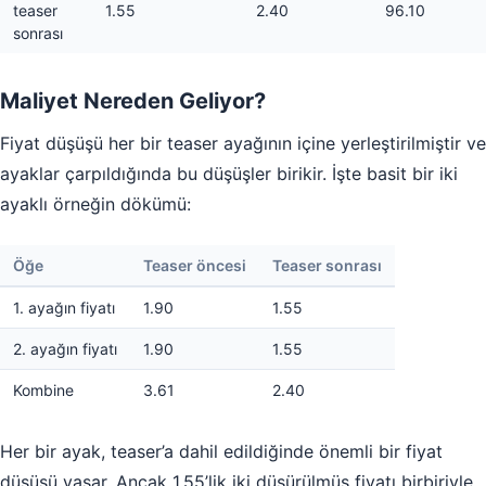
teaser
1.55
2.40
96.10
sonrası
Maliyet Nereden Geliyor?
Fiyat düşüşü her bir teaser ayağının içine yerleştirilmiştir ve
ayaklar çarpıldığında bu düşüşler birikir. İşte basit bir iki
ayaklı örneğin dökümü:
Öğe
Teaser öncesi
Teaser sonrası
1. ayağın fiyatı
1.90
1.55
2. ayağın fiyatı
1.90
1.55
Kombine
3.61
2.40
Her bir ayak, teaser’a dahil edildiğinde önemli bir fiyat
düşüşü yaşar. Ancak 1.55’lik iki düşürülmüş fiyatı birbiriyle