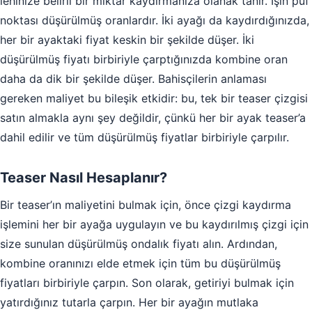
lehinize belirli bir miktar kaydırmanıza olanak tanır. İşin püf
noktası düşürülmüş oranlardır. İki ayağı da kaydırdığınızda,
her bir ayaktaki fiyat keskin bir şekilde düşer. İki
düşürülmüş fiyatı birbiriyle çarptığınızda kombine oran
daha da dik bir şekilde düşer. Bahisçilerin anlaması
gereken maliyet bu bileşik etkidir: bu, tek bir teaser çizgisi
satın almakla aynı şey değildir, çünkü her bir ayak teaser’a
dahil edilir ve tüm düşürülmüş fiyatlar birbiriyle çarpılır.
Teaser Nasıl Hesaplanır?
Bir teaser’ın maliyetini bulmak için, önce çizgi kaydırma
işlemini her bir ayağa uygulayın ve bu kaydırılmış çizgi için
size sunulan düşürülmüş ondalık fiyatı alın. Ardından,
kombine oranınızı elde etmek için tüm bu düşürülmüş
fiyatları birbiriyle çarpın. Son olarak, getiriyi bulmak için
yatırdığınız tutarla çarpın. Her bir ayağın mutlaka