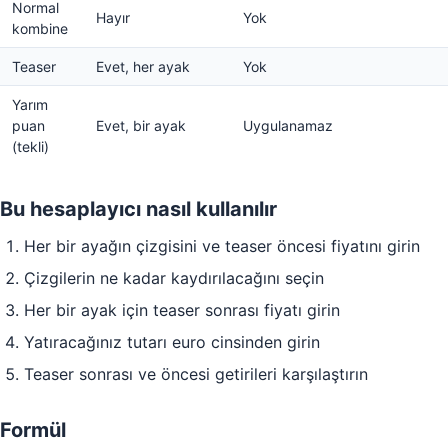
Normal
Hayır
Yok
kombine
Teaser
Evet, her ayak
Yok
Yarım
puan
Evet, bir ayak
Uygulanamaz
(tekli)
Bu hesaplayıcı nasıl kullanılır
Her bir ayağın çizgisini ve teaser öncesi fiyatını girin
Çizgilerin ne kadar kaydırılacağını seçin
Her bir ayak için teaser sonrası fiyatı girin
Yatıracağınız tutarı euro cinsinden girin
Teaser sonrası ve öncesi getirileri karşılaştırın
Formül