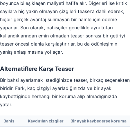
boyunca bileşikleşen maliyeti hafife alır. Diğerleri ise kritik
sayılara hiç yakın olmayan çizgileri teaser’a dahil ederek,
hiçbir gerçek avantaj sunmayan bir hamle için ödeme
yaparlar. Son olarak, bahisçiler genellikle aynı tutarı
kullandıklarından emin olmadan teaser sonrası bir getiriyi
teaser öncesi olanla karşılaştırırlar, bu da ödünleşimin
yanlış anlaşılmasına yol açar.
Alternatiflere Karşı Teaser
Bir bahsi ayarlamak istediğinizde teaser, birkaç seçenekten
biridir. Fark, kaç çizgiyi ayarladığınızda ve bir ayak
kaybettiğinde herhangi bir koruma alıp almadığınızda
yatar.
Bahis
Kaydırılan çizgiler
Bir ayak kaybederse koruma