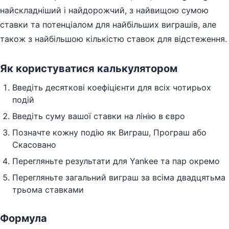
найскладніший і найдорожчий, з найвищою сумою
ставки та потенціалом для найбільших виграшів, але
також з найбільшою кількістю ставок для відстеження.
Як користуватися калькулятором
Введіть десяткові коефіцієнти для всіх чотирьох
подій
Введіть суму вашої ставки на лінію в євро
Позначте кожну подію як Виграш, Програш або
Скасовано
Перегляньте результати для Yankee та пар окремо
Перегляньте загальний виграш за всіма двадцятьма
трьома ставками
Формула