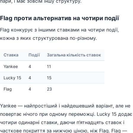
пари, і має зовсім іншу структуру.
Flag проти альтернатив на чотири події
Flag конкурує з іншими ставками на чотири події,
кожна з яких структурована по-різному.
Ставка
Події
Загальна кількість ставок
Yankee
4
11
Lucky 15
4
15
Flag
4
23
Yankee — найпростіший і найдешевший варіант, але не
повертає нічого при одному переможці. Lucky 15 додає
чотири одинарні ставки, даючи п’ятнадцять ставок і
часткове покриття за нижчою ціною, ніж Flag. Flag —