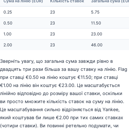
Сума на лінію (EUR)
Кількість ставок
Загальна сума (EU
0.25
23
5.75
0.50
23
11.50
1.00
23
23.00
2.00
23
46.00
Зверніть увагу, що загальна сума завжди рівно в
двадцять три рази більша за вашу ставку на лінію. Flag
при ставці €0.50 на лінію коштує €11.50; при ставці
€1.00 на лінію він коштує €23.00. Це масштабується
лінійно відповідно до розміру вашої ставки, оскільки
ви просто множите кількість ставок на суму на лінію.
Це масштабування сильно відрізняється від Yankee,
який коштував би лише €2.00 при тих самих ставках
(чотири ставки). Ви повинні ретельно подумати, чи