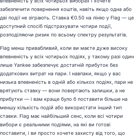
впевненість у всіх чотирьох виборах і хочете
забезпечити повернення коштів, навіть якщо одна або
дві події не зіграють. Ставка €0.50 на лінію у Flag — це
доступний спосіб підстрахувати чотири події,
розподіляючи ризик по всьому спектру результатів.
Flag менш привабливий, коли ви маєте дуже високу
впевненість у всіх чотирьох подіях, у такому разі один
лише Yankee забезпечує достатній прибуток без
додаткових витрат на пари. І навпаки, якщо у вас
низька впевненість в одній або кількох подіях, пари не
врятують ставку — вони повертають залишки, а не
прибутки — і вам краще було б поставити більше на
меншу кількість подій або використати інший тип
ставки. Flag має найбільший сенс, коли всі чотири
вибори є реальними подіями, на які ви готові
поставити, і ви просто хочете захисту від того, що