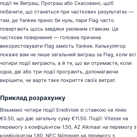
події як Виграш, Програш або Скасовано, щоб
побачити, що станеться при часткових результатах —
там, де Yankee приніс би нуль, пари Flag часто
повертають щось завдяки умовним ставкам. Це
часткове повернення — головна причина
використовувати Flag замість Yankee. Калькулятор
покаже вам не лише загальний виграш за Flag, коли всі
чотири події виграють, а й те, що ви отримаєте, коли
одна, дві або три події програють, допомагаючи
вирішити, чи варте таке покриття своїх витрат.
Приклад розрахунку
Візьмемо чотири події Eredivisie зі ставкою на лінію
€0.50, що дає загальну суму €11.50. Події: Vitesse на
перемогу з коефіцієнтом 1.50, AZ Alkmaar на перемогу з
коефіцієнтом 1.80, NEC Nijmegen на перемогу з