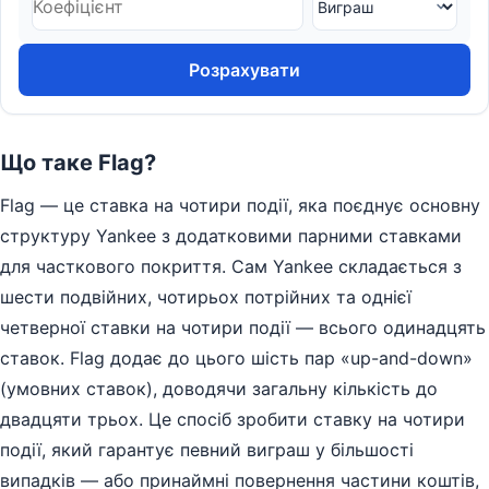
Розрахувати
Що таке Flag?
Flag — це ставка на чотири події, яка поєднує основну
структуру Yankee з додатковими парними ставками
для часткового покриття. Сам Yankee складається з
шести подвійних, чотирьох потрійних та однієї
четверної ставки на чотири події — всього одинадцять
ставок. Flag додає до цього шість пар «up-and-down»
(умовних ставок), доводячи загальну кількість до
двадцяти трьох. Це спосіб зробити ставку на чотири
події, який гарантує певний виграш у більшості
випадків — або принаймні повернення частини коштів,