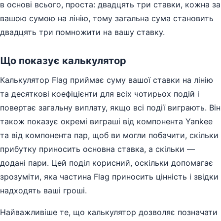
в основі всього, проста: двадцять три ставки, кожна за
вашою сумою на лінію, тому загальна сума становить
двадцять три помножити на вашу ставку.
Що показує калькулятор
Калькулятор Flag приймає суму вашої ставки на лінію
та десяткові коефіцієнти для всіх чотирьох подій і
повертає загальну виплату, якщо всі події виграють. Він
також показує окремі виграші від компонента Yankee
та від компонента пар, щоб ви могли побачити, скільки
прибутку приносить основна ставка, а скільки —
додані пари. Цей поділ корисний, оскільки допомагає
зрозуміти, яка частина Flag приносить цінність і звідки
надходять ваші гроші.
Найважливіше те, що калькулятор дозволяє позначати