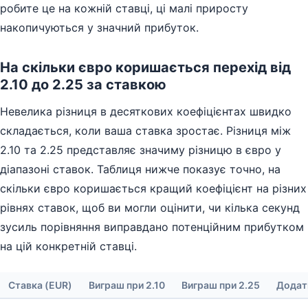
робите це на кожній ставці, ці малі приросту
накопичуються у значний прибуток.
На скільки євро коришається перехід від
2.10 до 2.25 за ставкою
Невелика різниця в десяткових коефіцієнтах швидко
складається, коли ваша ставка зростає. Різниця між
2.10 та 2.25 представляє значиму різницю в євро у
діапазоні ставок. Таблиця нижче показує точно, на
скільки євро коришається кращий коефіцієнт на різних
рівнях ставок, щоб ви могли оцінити, чи кілька секунд
зусиль порівняння виправдано потенційним прибутком
на цій конкретній ставці.
Ставка (EUR)
Виграш при 2.10
Виграш при 2.25
Додат