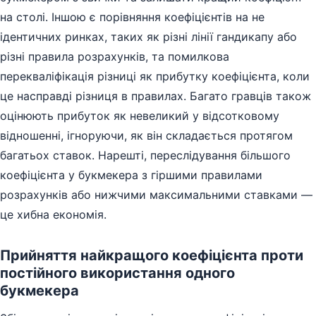
на столі. Іншою є порівняння коефіцієнтів на не
ідентичних ринках, таких як різні лінії гандикапу або
різні правила розрахунків, та помилкова
перекваліфікація різниці як прибутку коефіцієнта, коли
це насправді різниця в правилах. Багато гравців також
оцінюють прибуток як невеликий у відсотковому
відношенні, ігноруючи, як він складається протягом
багатьох ставок. Нарешті, переслідування більшого
коефіцієнта у букмекера з гіршими правилами
розрахунків або нижчими максимальними ставками —
це хибна економія.
Прийняття найкращого коефіцієнта проти
постійного використання одного
букмекера