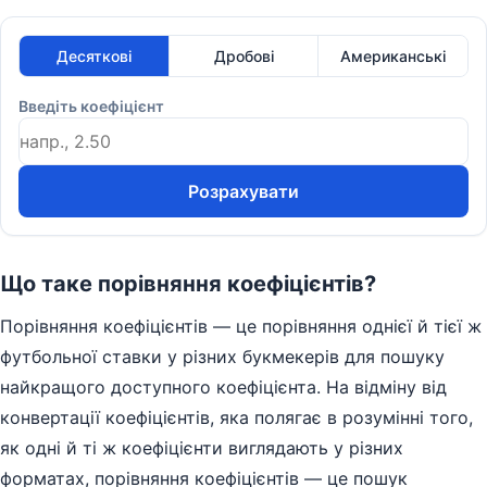
Десяткові
Дробові
Американські
Введіть коефіцієнт
Розрахувати
Що таке порівняння коефіцієнтів?
Порівняння коефіцієнтів — це порівняння однієї й тієї ж
футбольної ставки у різних букмекерів для пошуку
найкращого доступного коефіцієнта. На відміну від
конвертації коефіцієнтів, яка полягає в розумінні того,
як одні й ті ж коефіцієнти виглядають у різних
форматах, порівняння коефіцієнтів — це пошук