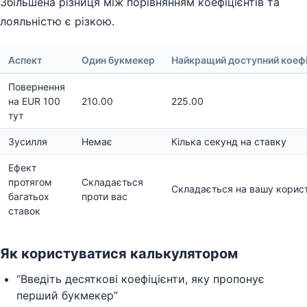
Збільшена різниця між порівнянням коефіцієнтів та
лояльністю є різкою.
Аспект
Один букмекер
Найкращий доступний коефі
Повернення
на EUR 100
210.00
225.00
тут
Зусилля
Немає
Кілька секунд на ставку
Ефект
протягом
Складається
Складається на вашу корис
багатьох
проти вас
ставок
Як користуватися калькулятором
“Введіть десяткові коефіцієнти, яку пропонує
перший букмекер”