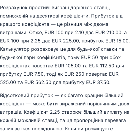
Розрахунок простий: виграш дорівнює ставці,
помноженій на десяткові коефіцієнти. Прибуток від
кращого коефіцієнта — це різниця між двома
виграшами. Отже, EUR 100 при 2.10 дає EUR 210.00, а
EUR 100 при 2.25 дає EUR 225.00, прибуток EUR 15.00.
Калькулятор розраховує це для будь-якої ставки та
будь-якої пари коефіцієнтів, тому EUR 50 при обох
коефіцієнтах повертає EUR 105.00 та EUR 112.50 для
прибутку EUR 7.50, тоді як EUR 250 повертає EUR
525.00 та EUR 562.50 для прибутку EUR 37.50.
Відсотковий прибуток — як багато кращий більший
коефіцієнт — може бути виражений порівнянням двох
виграшів. Коефіцієнт 2.25 створює більший виплату на
кожній можливій ставці, та ця пропорційна перевага
залишається послідовною. Коли ви розміщуєте