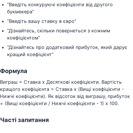
“Введіть конкуруючі коефіцієнти від другого
букмекера”
“Введіть вашу ставку в євро”
“Дізнайтесь, скільки повернеться з кожним
коефіцієнтом”
“Дізнайтесь про додатковий прибуток, який дарує
кращий коефіцієнт”
Формула
Виграш = Ставка x Десяткові коефіцієнти. Вартість
кращого коефіцієнта = Ставка x (Вищі коефіцієнти -
Нижчі коефіцієнти). Як відсоток від виграшу, прибуток
= (Вищі коефіцієнти / Нижчі коефіцієнти - 1) x 100.
Часті запитання