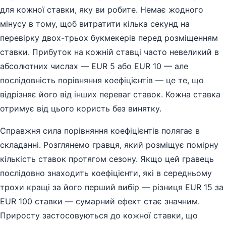
для кожної ставки, яку ви робите. Немає жодного
мінусу в тому, щоб витратити кілька секунд на
перевірку двох-трьох букмекерів перед розміщенням
ставки. Прибуток на кожній ставці часто невеликий в
абсолютних числах — EUR 5 або EUR 10 — але
послідовність порівняння коефіцієнтів — це те, що
відрізняє його від інших переваг ставок. Кожна ставка
отримує від цього користь без винятку.
Справжня сила порівняння коефіцієнтів полягає в
складанні. Розглянемо гравця, який розміщує помірну
кількість ставок протягом сезону. Якщо цей гравець
послідовно знаходить коефіцієнти, які в середньому
трохи кращі за його перший вибір — різниця EUR 15 за
EUR 100 ставки — сумарний ефект стає значним.
Приросту застосовуються до кожної ставки, що