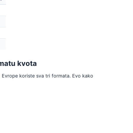
matu kvota
m Evrope koriste sva tri formata. Evo kako