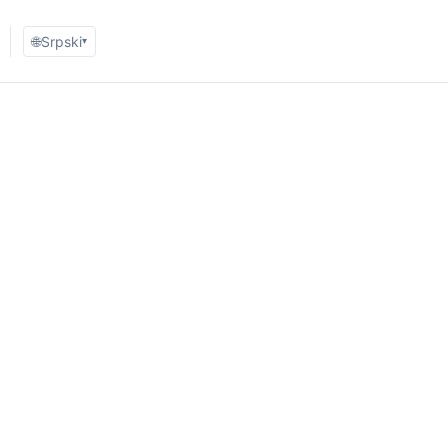
🌐
Srpski
▾