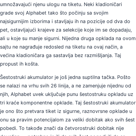
umnožavajući njenu ulogu na tiketu. Neki kladioničari
grade svoj Alphabet tako što počinju sa svojim
najsigurnijim izborima i stavljaju ih na pozicije od dva do
pet, ostavljajući krajeve za selekcije koje im se dopadaju,
ali u koje su manje sigurni. Nijedna druga opklada na ovom
sajtu ne nagrađuje redosled na tiketu na ovaj način, a
većina kladioničara ga sastavlja bez razmišljanja. Taj
propust ih košta.
Šestostruki akumulator je još jedna suptilna tačka. Pošto
se nalazi na vrhu svih 26 linija, a ne zamenjuje nijednu od
njih, Alphabet uvek uključuje punu šestostruku opkladu uz
tri kraće komponentne opklade. Taj šestostruki akumulator
je ono što pretvara tiket iz sigurne, raznovrsne opklade u
onu sa pravim potencijalom za veliki dobitak ako svih šest
pobedi. To takođe znači da četvorostruki dobitak nije