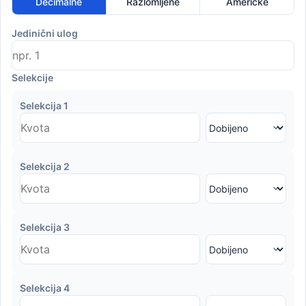
Decimalne
Razlomljene
Američke
Jedinični ulog
Selekcije
Selekcija 1
Selekcija 2
Selekcija 3
Selekcija 4