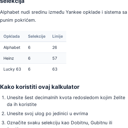
selekcija
Alphabet nudi sredinu između Yankee opklade i sistema sa
punim pokrićem.
Opklada
Selekcije
Linije
Alphabet
6
26
Heinz
6
57
Lucky 63
6
63
Kako koristiti ovaj kalkulator
Unesite šest decimalnih kvota redosledom kojim želite
da ih koristite
Unesite svoj ulog po jedinici u evrima
Označite svaku selekciju kao Dobitnu, Gubitnu ili