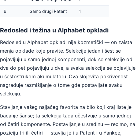
6
Samo drugi Patent
1
Redosled i težina u Alphabet opkladi
Redosled u Alphabet opkladi nije kozmetički — on zaista
menja opklade koje pravite. Selekcije jedan i šest se
pojavljuju u samo jednoj komponenti, dok se selekcije od
dva do pet pojavljuju u dve, a svaka selekcija se pojavljuje
u šestostrukom akumulatoru. Ova slojevita pokrivenost
nagrađuje razmišljanje o tome gde postavljate svaku
selekciju.
Stavljanje vašeg najjačeg favorita na bilo koji kraj liste je
bacanje šanse; ta selekcija tada učestvuje u samo jednoj
od četiri komponente. Postavljanje u sredinu — recimo, na
poziciju tri ili četiri — stavlja je i u Patent i u Yankee,