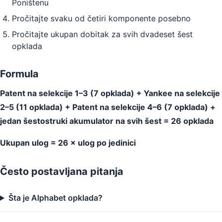
Poništenu
Pročitajte svaku od četiri komponente posebno
Pročitajte ukupan dobitak za svih dvadeset šest
opklada
Formula
Patent na selekcije 1–3 (7 opklada) + Yankee na selekcije
2–5 (11 opklada) + Patent na selekcije 4–6 (7 opklada) +
jedan šestostruki akumulator na svih šest = 26 opklada
Ukupan ulog = 26 × ulog po jedinici
Često postavljana pitanja
Šta je Alphabet opklada?