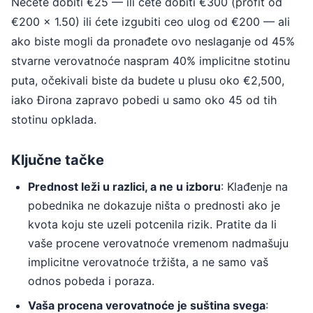
Nećete dobiti €25 — ili ćete dobiti €300 (profit od
€200 × 1.50) ili ćete izgubiti ceo ulog od €200 — ali
ako biste mogli da pronađete ovo neslaganje od 45%
stvarne verovatnoće naspram 40% implicitne stotinu
puta, očekivali biste da budete u plusu oko €2,500,
iako Đirona zapravo pobedi u samo oko 45 od tih
stotinu opklada.
Ključne tačke
Prednost leži u razlici, a ne u izboru
: Klađenje na
pobednika ne dokazuje ništa o prednosti ako je
kvota koju ste uzeli potcenila rizik. Pratite da li
vaše procene verovatnoće vremenom nadmašuju
implicitne verovatnoće tržišta, a ne samo vaš
odnos pobeda i poraza.
Vaša procena verovatnoće je suština svega
: