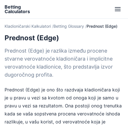
Betting
Calculators
Kladioničarski Kalkulatori
Betting Glossary
Prednost (Edge)
Prednost (Edge)
Prednost (Edge) je razlika između procene
stvarne verovatnoće kladioničara i implicitne
verovatnoće kladionice, što predstavlja izvor
dugoročnog profita.
Prednost (Edge) je ono što razdvaja kladioničara koji
je u pravu u vezi sa kvotom od onoga koji je samo u
pravu u vezi sa rezultatom. Ona postoji onog trenutka
kada se vaša sopstvena procena verovatnoće ishoda
razlikuje, u vašu korist, od verovatnoće koja je