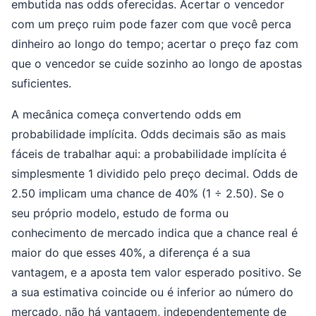
embutida nas odds oferecidas. Acertar o vencedor
com um preço ruim pode fazer com que você perca
dinheiro ao longo do tempo; acertar o preço faz com
que o vencedor se cuide sozinho ao longo de apostas
suficientes.
A mecânica começa convertendo odds em
probabilidade implícita. Odds decimais são as mais
fáceis de trabalhar aqui: a probabilidade implícita é
simplesmente 1 dividido pelo preço decimal. Odds de
2.50 implicam uma chance de 40% (1 ÷ 2.50). Se o
seu próprio modelo, estudo de forma ou
conhecimento de mercado indica que a chance real é
maior do que esses 40%, a diferença é a sua
vantagem, e a aposta tem valor esperado positivo. Se
a sua estimativa coincide ou é inferior ao número do
mercado, não há vantagem, independentemente de