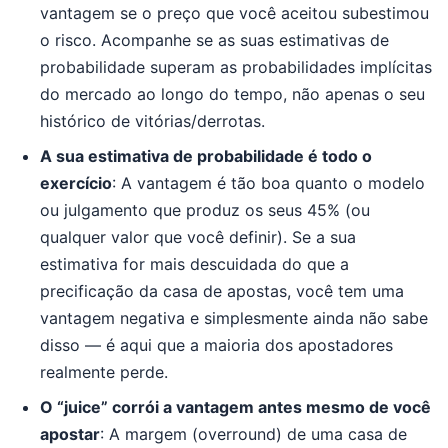
vantagem se o preço que você aceitou subestimou
o risco. Acompanhe se as suas estimativas de
probabilidade superam as probabilidades implícitas
do mercado ao longo do tempo, não apenas o seu
histórico de vitórias/derrotas.
A sua estimativa de probabilidade é todo o
exercício
: A vantagem é tão boa quanto o modelo
ou julgamento que produz os seus 45% (ou
qualquer valor que você definir). Se a sua
estimativa for mais descuidada do que a
precificação da casa de apostas, você tem uma
vantagem negativa e simplesmente ainda não sabe
disso — é aqui que a maioria dos apostadores
realmente perde.
O “juice” corrói a vantagem antes mesmo de você
apostar
: A margem (overround) de uma casa de