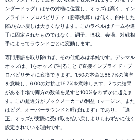
ンダードッグ）はその対極に位置し、オッズは高く、イン
プライド・プロバビリティ（勝率換算）は低く、的中した
際の払い戻しは大きくなります。このラベルはチームや選
手に固定されたものではなく、調子、怪我、会場、対戦相
手によってラウンドごとに変動します。
専門用語を取り除けば、その仕組みは単純です。デシマル
オッズは、1をオッズで割ることで直接インプライド・プ
ロバビリティに変換できます。1.50の本命は66.7%の勝率
を意味し、6.00の対抗は16.7%を意味します。2つの結果
がある市場で両方の数値を足すと100%をわずかに超えま
す。この超過分がブックメーカーの利益（マージン、また
はビグ、オーバーラウンドと呼ばれます）であり、「適
正」オッズが実際に受け取る払い戻しよりもわずかに低く
設定されている理由です。