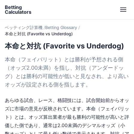
Betting
Calculators
ベッティング計算機
Betting Glossary
本命と対抗 (Favorite vs Underdog)
本命と対抗 (Favorite vs Underdog)
本命（フェイバリット）とは勝利が予想される側
（オッズ2.00未満）を指し、対抗（アンダードッ
グ）とは勝利の可能性が低いと見なされ、より高い
オッズが設定される側を指します。
あらゆる試合、レース、格闘技には、試合開始前からオッ
ズに市場の意見が反映されています。本命（フェイバリッ
ト）とは、オッズ算出業者が最も勝利の可能性が高いと評
価した側であり、通常は2.00未満のデシマルオッズ（小
数オッズ）として最も低い数値で表示されます。対抗（ア