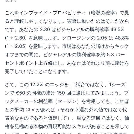
これをインプライド・プロバビリティ（暗黙の確率）で見
ると理解しやすくなります。実際に動いたのはそこだから
です。あなたの 2.30 はビジャレアルの勝利確率 43.5%
(1 ÷ 2.30) を意味します。クロージングの 2.05 は 48.8%
(1 ÷ 2.05) を意味します。市場はあなたの賭けからキック
オフまでの間に、ビジャレアルの勝利確率を約 5.3 パー
セントポイント上方修正し、あなたはそれより前に賭けを
完了していたことになります。
さて、この 12.2% のエッジを、1試合ではなく、1シーズ
ンで €50 の同様の賭け 150 回に適用してみましょう。ブ
ックメーカーの利益率（マージン）を考慮しても、これほ
どの平均 CLV があれば（それが幸運な外れ値ではなく代
表的なものであると仮定して）、単なる連勝ではなく、価
格を見極める本物の再現可能なスキルがあることを示して