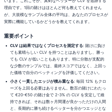
います。これこそが、真剣なベッターが CLV を追跡する
理由です。1回の賭けはほとんど何も教えてくれません
が、大規模なサンプル全体の平均は、あなたのプロセスが
実際に機能しているかどうかを教えてくれます。
重要ポイント
CLV は結果ではなくプロセスを測定する
: 賭けに負け
ても素晴らしい CLV を持つことはありますし、勝っ
ても CLV が低いこともあります。特に分散が支配的
な少数のサンプルでは、最終スコアではなく、上回っ
た価格で自分のベッティングを評価してください。
小さく一貫したエッジが積み重なる
: 毎回 12% もクロ
ーズを上回る必要はありません。数百の賭けにわたっ
て €20-€50 の賭け金で 2-3% の CLV を安定して維
持できれば、それは数ヶ月間運が良かっただけの人間
と、長期的に勝ち続けるベッターを分かつエッジとな