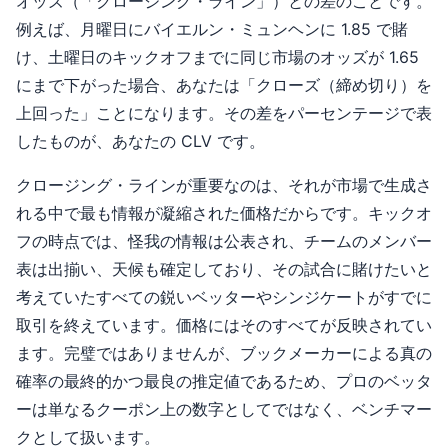
オッズ（「クロージング・ライン」）との差のことです。
例えば、月曜日にバイエルン・ミュンヘンに 1.85 で賭
け、土曜日のキックオフまでに同じ市場のオッズが 1.65
にまで下がった場合、あなたは「クローズ（締め切り）を
上回った」ことになります。その差をパーセンテージで表
したものが、あなたの CLV です。
クロージング・ラインが重要なのは、それが市場で生成さ
れる中で最も情報が凝縮された価格だからです。キックオ
フの時点では、怪我の情報は公表され、チームのメンバー
表は出揃い、天候も確定しており、その試合に賭けたいと
考えていたすべての鋭いベッターやシンジケートがすでに
取引を終えています。価格にはそのすべてが反映されてい
ます。完璧ではありませんが、ブックメーカーによる真の
確率の最終的かつ最良の推定値であるため、プロのベッタ
ーは単なるクーポン上の数字としてではなく、ベンチマー
クとして扱います。