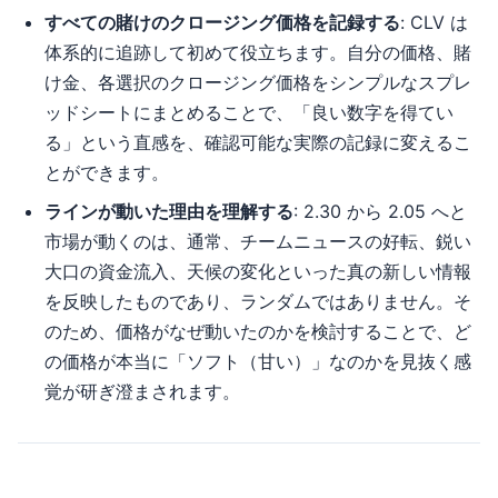
すべての賭けのクロージング価格を記録する
: CLV は
体系的に追跡して初めて役立ちます。自分の価格、賭
け金、各選択のクロージング価格をシンプルなスプレ
ッドシートにまとめることで、「良い数字を得てい
る」という直感を、確認可能な実際の記録に変えるこ
とができます。
ラインが動いた理由を理解する
: 2.30 から 2.05 へと
市場が動くのは、通常、チームニュースの好転、鋭い
大口の資金流入、天候の変化といった真の新しい情報
を反映したものであり、ランダムではありません。そ
のため、価格がなぜ動いたのかを検討することで、ど
の価格が本当に「ソフト（甘い）」なのかを見抜く感
覚が研ぎ澄まされます。