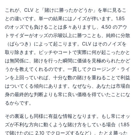
これが、CLV と「賭けに勝ったかどうか」を単に見るこ
との違いです。単一の結果にはノイズが伴います。1.85
のオッズでも負けることは多々ありますし、4.50 のアウ
トサイダーがオッズの示唆以上に勝つことも、純粋に分散
（ばらつき）によって起こります。CLV はそのノイズを
取り除きます。ピッチやコートで実際に何が起こったかと
は無関係に、賭けを行った瞬間に価値を見極められたかど
うかを教えてくれるのです。一貫してクロージング・ライ
ンを上回っていれば、十分な数の賭けを重ねることで利益
はついてくる傾向にあります。なぜなら、あなたは市場自
身の最終的な判断よりも常に良い価格を得ていたことにな
るからです。
その裏返しも同様に有益な情報となります。もし常にオッ
ズが不利な方向に動くような賭け方をしている場合（1.85
で賭けたのに 2.10 でクローズするなど）、たとえ勝った