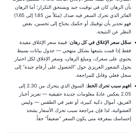
بأن الرهان كان في توقيت جيد ويستحق التكرار؛ أما الرهان
الفائز الذي تحرك السعر فيه ضدك (مثلاً من 1.85 إلى 1.65)
فهو تحذير بأن توقيتك أو حكمك يحتاج إلى تحسين، بغض
النظر عن النتيجة.
سجّل سعر الإغلاق في كل رهان
: قيمة سعر الإغلاق مفيدة
فقط إذا قمت بتتبعها بشكل منهجي — جدول بيانات بسيط
يحتوي على سعرك، ومبلغ الرهان، وسعر الإغلاق لكل اختيار
يحول الشعور الغريزي حول “الحصول على أرقام جيدة” إلى
سجل فعلي وقابل للمراجعة.
افهم سبب تحرك الخط
: السوق الذي يتحرك من 2.30 إلى
2.05 يعكس عادةً معلومات جديدة حقيقية — تعزيز أخبار
الفريق، أموال ذكية كبيرة، أو تغير في الطقس — وليس
العشوائية، لذا فإن مراجعة سبب تحرك الأسعار يشحذ
إحساسك بمعرفة متى يكون السعر “ضعيفاً” حقاً.