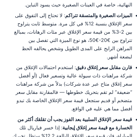
النهائية، خاصة في العينات الصغيرة حيث يسود التباين.
الميزات الصغيرة والمتسقة تتراكم
: لا تحتاج إلى التفوق على
سعر الإغلاق بنسبة 12% في كل مرة. متوسط ثابت يتراوح
بين 2-3% من قيمة سعر الإغلاق عبر مئات الرهانات، بمبالغ
تتراوح بين €20-€50، هو نوع الميزة التي تفصل بين
المراهن الرابح على المدى الطويل وشخص يحالفه الحظ
لبضعة أشهر.
قارن مقابل سعر إغلاق دقيق
: استخدم احتمالات الإغلاق من
شركة مراهنات ذات سيولة عالية وتسعير فعال (أو أفضل
سعر إغلاق متاح عبر عدة شركات) بدلاً من شركة مراهنات
“ضعيفة” لم تقم بتحريك خطوطها — فالمقارنة مقابل سعر
متضخم أو قديم ستجعل قيمة سعر الإغلاق الخاصة بك تبدو
أفضل مما هي عليه في الواقع.
قيمة سعر الإغلاق السلبية بعد الفوز يجب أن تقلقك أكثر من
الخسارة مع قيمة سعر إغلاق إيجابية
: إذا خسر فياريال تلك
المباراة، فإن قيمة سعر الإغلاق البالغة 12.2% ستظل تخبرك