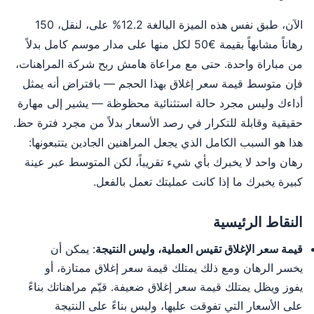
الآن، طبق نفس هذه الميزة البالغة 12.2% على، لنقل، 150
رهاناً مشابهاً بقيمة €50 لكل منها على مدار موسم كامل بدلاً
من مباراة واحدة. حتى مع مراعاة هامش ربح شركة المراهنات،
فإن متوسط قيمة سعر إغلاق بهذا الحجم — بافتراض أنه يمثل
أداءك وليس مجرد حالة استثنائية محظوظة — يشير إلى مهارة
حقيقية وقابلة للتكرار في رصد الأسعار بدلاً من مجرد فترة حظ.
هذا هو السبب الكامل الذي يجعل المراهنين الجادين يتتبعونها:
رهان واحد لا يخبرك بأي شيء تقريباً، لكن المتوسط عبر عينة
كبيرة يخبرك ما إذا كانت عمليتك تعمل بالفعل.
النقاط الرئيسية
قيمة سعر الإغلاق تقيس العملية، وليس النتيجة
: يمكن أن
يخسر الرهان ومع ذلك يمتلك قيمة سعر إغلاق ممتازة، أو
يفوز ويظل يمتلك قيمة سعر إغلاق ضعيفة. قيّم مراهناتك بناءً
على الأسعار التي تفوقت عليها، وليس بناءً على النتيجة