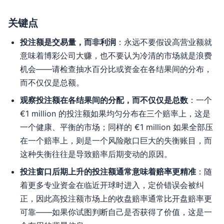
关键点
投注额是交易量，而非利润
：永远不要假设高营业额就
意味着博彩公司大赚，也不要认为冷清的市场就是浪费
机会——请检查抽水百分比或资金在各结果间的分布，
而不仅仅是总额。
观察投注额在各结果间的分配，而不仅仅是总数
：一个
€1 million 的投注额如果均匀分布在三个赔率上，这是
一个健康、平衡的市场；同样的 €1 million 如果全部压
在一个赔率上，则是一个风险敞口巨大的失衡账目，而
这种失衡往往是导致赔率后期变动的原因。
投注窗口后期上升的投注额通常意味着赔率更精准
：随
着更多专业资金在临近开球时进入，定价错误会被纠
正，因此高投注额市场上的收盘赔率通常比开盘赔率更
可靠——如果你试图判断自己是否获得了价值，这是一