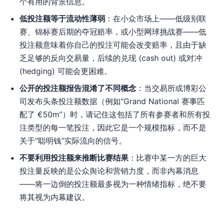
个有用的背景信息。
低投注额等于流动性薄弱
：在小众市场上——低级别联
赛、锦标赛后期的夺冠赔率，或小型网球挑战赛——低
投注额意味着你自己的投注可能会改变赔率，且由于缺
乏足够的反向交易量，后续的兑现 (cash out) 或对冲
(hedging) 可能会更困难。
公开的投注额报告混淆了不同概念
：当交易所或博彩公
司发布头条投注额数据（例如“Grand National 赛事匹
配了 €50m”）时，请记住这包括了所有参赛者和所有投
注类型的每一笔投注，因此它是一个规模指标，而不是
关于“聪明钱”实际流向的信号。
不要利用投注额来推断比赛结果
：比赛中某一方的巨大
投注量反映的是公众舆论和营销力度，而非内幕消息
——将一边倒的投注额最多视为一种情绪指标，绝不要
将其视为内幕建议。