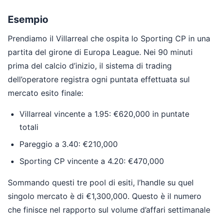
Esempio
Prendiamo il Villarreal che ospita lo Sporting CP in una
partita del girone di Europa League. Nei 90 minuti
prima del calcio d’inizio, il sistema di trading
dell’operatore registra ogni puntata effettuata sul
mercato esito finale:
Villarreal vincente a 1.95: €620,000 in puntate
totali
Pareggio a 3.40: €210,000
Sporting CP vincente a 4.20: €470,000
Sommando questi tre pool di esiti, l’handle su quel
singolo mercato è di €1,300,000. Questo è il numero
che finisce nel rapporto sul volume d’affari settimanale