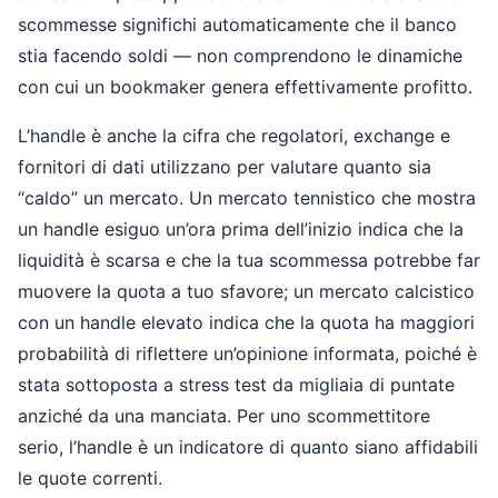
scommesse significhi automaticamente che il banco
stia facendo soldi — non comprendono le dinamiche
con cui un bookmaker genera effettivamente profitto.
L’handle è anche la cifra che regolatori, exchange e
fornitori di dati utilizzano per valutare quanto sia
“caldo” un mercato. Un mercato tennistico che mostra
un handle esiguo un’ora prima dell’inizio indica che la
liquidità è scarsa e che la tua scommessa potrebbe far
muovere la quota a tuo sfavore; un mercato calcistico
con un handle elevato indica che la quota ha maggiori
probabilità di riflettere un’opinione informata, poiché è
stata sottoposta a stress test da migliaia di puntate
anziché da una manciata. Per uno scommettitore
serio, l’handle è un indicatore di quanto siano affidabili
le quote correnti.