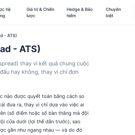
ợc hệ
Giá trị & Chiến
Hedge & Bảo
Chuyên
ống
lược
hiểm
biệt
d - ATS)
ad - ATS)
pread) thay vì kết quả chung cuộc
 đấu hay không, thay vì chỉ đơn
ợc nào được quyết toán bằng cách so
i đưa ra, thay vì chỉ dựa vào việc ai
rên (số điểm hoặc số bàn thắng mà đội
 cửa dưới (lợi thế dẫn trước), sao
 cược gần như ngang nhau — và do đó