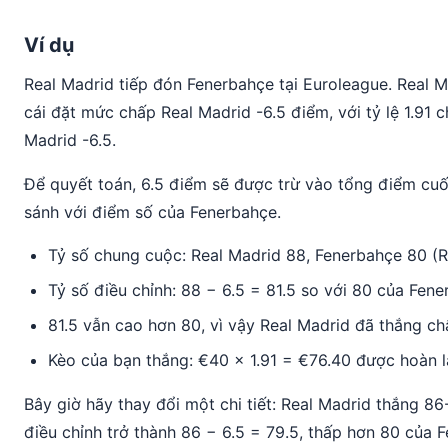
Ví dụ
Real Madrid tiếp đón Fenerbahçe tại Euroleague. Real M
cái đặt mức chấp Real Madrid -6.5 điểm, với tỷ lệ 1.91 
Madrid -6.5.
Để quyết toán, 6.5 điểm sẽ được trừ vào tổng điểm cuố
sánh với điểm số của Fenerbahçe.
Tỷ số chung cuộc: Real Madrid 88, Fenerbahçe 80 (R
Tỷ số điều chỉnh: 88 − 6.5 = 81.5 so với 80 của Fene
81.5 vẫn cao hơn 80, vì vậy Real Madrid đã thắng ch
Kèo của bạn thắng: €40 × 1.91 = €76.40 được hoàn lại
Bây giờ hãy thay đổi một chi tiết: Real Madrid thắng 86
điều chỉnh trở thành 86 − 6.5 = 79.5, thấp hơn 80 của 