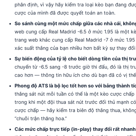
phân định, vì vậy hãy kiểm tra loại kèo bạn đang đư
cược của mình đã được quyết toán an toàn.
So sánh cùng một mức chấp giữa các nhà cái, không
web cung cấp Real Madrid -6.5 ở mức 1.95 là một k
trang web khác cung cấp Real Madrid -7 ở mức 1.95
xác suất thắng của bạn nhiều hơn bất kỳ sự thay đổi 
Sự biến động của tỷ lệ cho biết dòng tiền của thị t
chuyển từ -6.5 sang -8 trước giờ thi đấu, đó là thị t
cao hơn — thông tin hữu ích cho dù bạn đã có vị thế
Phong độ ATS là bộ lọc tốt hơn so với bảng thành t
thắng sát nút mỗi tuần có thể là một kèo cược chấp 
trong khi một đội thua sát nút trước đối thủ mạnh c
cược chấp — hãy kiểm tra biên độ thắng thua, không 
“chuỗi trận thăng hoa.”
Các mức chấp trực tiếp (in-play) thay đổi rất nhanh