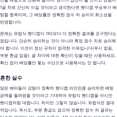
신을 베팅으로 전환해 줍니다. 경기가 접전이 될 것이고 강팀이
1골 차로 간신히 이길 것이라고 생각한다면 핸디캡 무승부가 베
팅할 항목이며, 그 배당률은 정확한 점수 차 승리의 희소성을
반영합니다.
문제는 유럽식 핸디캡이 1X2보다 더 정확한 결과를 요구한다는
점입니다. 단순히 승리하는 것이 아니라 특정 점수 차로 승리해
야 합니다. 이것이 정산 규칙이 엄격한 이유입니다(푸시 없음,
부분 환급 없음). 골 차이에 대한 확신이 있을 때만 사용하세요.
확신 없이 배당률만 쫓는 수단으로 사용해서는 안 됩니다.
흔한 실수
많은 베터들이 강팀이 정확히 핸디캡 라인만큼 승리하면 베팅
금액을 돌려받을 것이라고 기대하며 유럽식 핸디캡을 아시안
핸디캡처럼 대합니다. 하지만 그렇지 않습니다. 유럽식은 절대
적입니다. 푸시도, 부분 환급도 없으며 정확한 점수 차 결과는