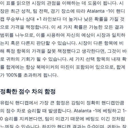
이 표를 읽으면 시장의 관점을 이해하는 데 도움이 됩니다. 시
장은 최근 성적, 팀 전력, 경기 장소에 따라 Atalanta -1이 핸디
캡 무승부나 상대 +1 라인보다 더 높거나 낮은 확률을 가질 것
으로 가격을 책정합니다. 이 세 가지 확률은 가능한 모든 결과
범위를 나누므로, 이를 사용하여 자신의 예상이 시장과 일치하
는지 혹은 다른지 판단할 수 있습니다. 시장이 다른 항목에 비
해 특정 항목의 가격을 잘못 책정했다고 생각한다면, 그것이 바
로 귀하의 기회가 될 수 있습니다. 세 가지 선택 항목의 내재 확
률 합계에는 항상 북메이커의 마진이 포함되어 있으므로, 합계
가 100%를 초과하게 됩니다.
정확한 점수 차의 함정
유럽식 핸디캡에서 가장 큰 함정은 강팀이 정확히 핸디캡만큼
의 점수 차로 승리할 때 발생합니다. Atalanta -1에 베팅하고 1-
0 승리를 지켜본다면, 팀이 이겼기 때문에 베팅도 이긴 것처럼
느껴질 수 있습니다. 하지만 핸디캡 결과는 0-0이며, 귀하는 잘