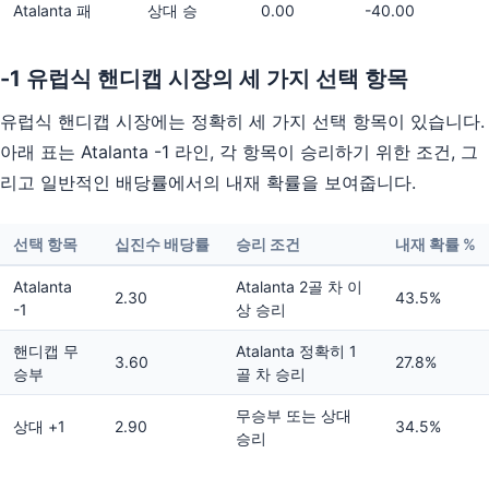
Atalanta 패
상대 승
0.00
-40.00
-1 유럽식 핸디캡 시장의 세 가지 선택 항목
유럽식 핸디캡 시장에는 정확히 세 가지 선택 항목이 있습니다.
아래 표는 Atalanta -1 라인, 각 항목이 승리하기 위한 조건, 그
리고 일반적인 배당률에서의 내재 확률을 보여줍니다.
선택 항목
십진수 배당률
승리 조건
내재 확률 %
Atalanta
Atalanta 2골 차 이
2.30
43.5%
-1
상 승리
핸디캡 무
Atalanta 정확히 1
3.60
27.8%
승부
골 차 승리
무승부 또는 상대
상대 +1
2.90
34.5%
승리