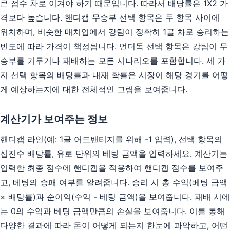
큰 점수 차로 이겨야 하기 때문입니다. 따라서 배당률은 1X2 가
격보다 높습니다. 핸디캡 무승부 선택 항목은 두 항목 사이에
위치하며, 비슷한 매치업에서 강팀이 정확히 1골 차로 승리하는
빈도에 따라 가격이 책정됩니다. 언더독 선택 항목은 강팀이 무
승부를 거두거나 패배하는 모든 시나리오를 포함합니다. 세 가
지 선택 항목의 배당률과 내재 확률은 시장이 해당 경기를 어떻
게 예상하는지에 대한 전체적인 그림을 보여줍니다.
계산기가 보여주는 정보
핸디캡 라인(예: 1골 어드밴티지를 위해 -1 입력), 선택 항목의
십진수 배당률, 유로 단위의 베팅 금액을 입력하세요. 계산기는
입력한 최종 점수에 핸디캡을 적용하여 핸디캡 점수를 보여주
고, 베팅의 승패 여부를 알려줍니다. 승리 시 총 수익(베팅 금액
× 배당률)과 순이익(수익 - 베팅 금액)을 보여줍니다. 패배 시에
는 0의 수익과 베팅 금액만큼의 손실을 보여줍니다. 이를 통해
다양한 결과에 따라 돈이 어떻게 되는지 한눈에 파악하고, 어떤