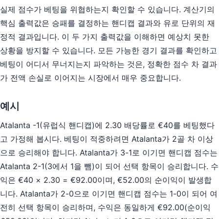
실제 점수가 베팅을 위협하는지 확인할 수 있습니다. 계산기의
핵심 출력값은 승패를 결정하는 핸디캡 결과와 유로 단위의 재
정적 결과입니다. 이 두 가지 출력값을 이해하면 예상치 못한
상황을 방지할 수 있습니다. 모든 가능한 경기 결과를 확인하고
베팅이 어디서 무너지는지 파악하는 것은, 정확한 점수 차 결과
가 전액 손실로 이어지는 시장에서 매우 중요합니다.
예시
Atalanta -1(유럽식 핸디캡)에 2.30 배당률로 €40를 베팅했다
고 가정해 봅시다. 베팅이 적중하려면 Atalanta가 2골 차 이상
으로 승리해야 합니다. Atalanta가 3-1로 이기면 핸디캡 점수는
Atalanta 2-1(3에서 1을 뺌)이 되어 선택 항목이 승리합니다. 수
익은 €40 × 2.30 = €92.00이며, €52.00의 순이익이 발생합
니다. Atalanta가 2-0으로 이기면 핸디캡 점수는 1-0이 되어 여
전히 선택 항목이 승리하며, 수익은 동일하게 €92.00(순이익