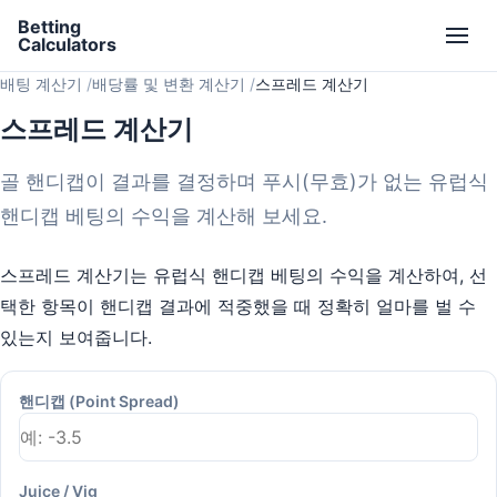
Betting
Calculators
배팅 계산기
배당률 및 변환 계산기
스프레드 계산기
스프레드 계산기
골 핸디캡이 결과를 결정하며 푸시(무효)가 없는 유럽식
핸디캡 베팅의 수익을 계산해 보세요.
스프레드 계산기는 유럽식 핸디캡 베팅의 수익을 계산하여, 선
택한 항목이 핸디캡 결과에 적중했을 때 정확히 얼마를 벌 수
있는지 보여줍니다.
핸디캡 (Point Spread)
Juice / Vig