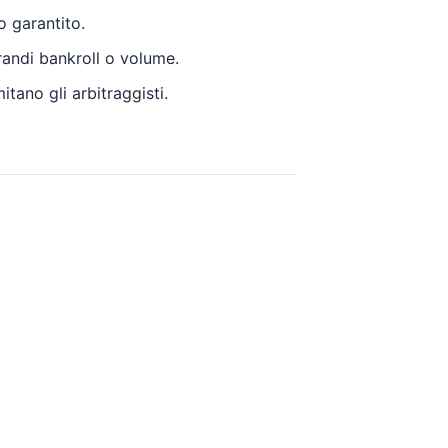
o garantito.
randi bankroll o volume.
itano gli arbitraggisti.