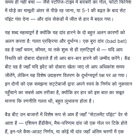
समय ही नहीं बचा — जैसे स्टॉपेज-टाइम में बराबरी का गोल, फोटो फिनिश
में घोड़े का मामूली अंतर से पीछे रह जाना, या 5-1 की बढ़त के बाद सेट
पॉइंट गंवा देना — और दांव सेकंडों में जीत से हार में बदल गया।
यह शब्द महत्वपूर्ण है क्योंकि यह दांव हारने के दो बहुत अलग कारणों को
अलग करता है: गलत प्रक्रिया और दुर्भाग्य। एक बुरा दांव (bad bet)
वह है जहाँ चयन, कीमत, या तर्क शुरू से ही त्रुटिपूर्ण थे — यदि आप
स्थिति को दोबारा दोहराते हैं तो आप बार-बार हारने की उम्मीद करेंगे। बैड
बीट वह है जहाँ यदि इवेंट को दोबारा खेला जाए तो आप अधिकांश समय
जीतेंगे, लेकिन यह विशेष उदाहरण वितरण के दुर्भाग्यपूर्ण पक्ष पर आ गया।
इन दोनों को एक समझना सट्टेबाजों द्वारा अपने स्वयं के निर्णय को नुकसान
पहुँचाने का सबसे आम तरीका है, क्योंकि हर हार को इस बात का सबूत
मानना कि रणनीति गलत थी, बहुत लुभावना होता है।
बैड बीट उन बाजारों में विशेष रूप से आम हैं जहाँ “सेटलमेंट पॉइंट” देर से
आता है — एशियन हैंडीकैप, मैच-परिणाम दांव जो एक गोल पर टिके होते
हैं, इन-प्ले कैश-आउट निर्णय, या कोई भी दांव जहाँ अंतिम चरणों में एक