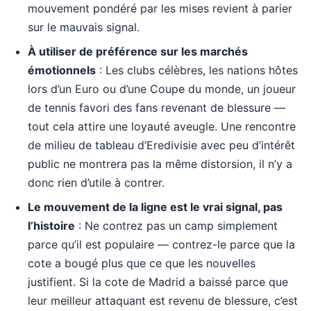
mouvement pondéré par les mises revient à parier
sur le mauvais signal.
À utiliser de préférence sur les marchés
émotionnels
: Les clubs célèbres, les nations hôtes
lors d’un Euro ou d’une Coupe du monde, un joueur
de tennis favori des fans revenant de blessure —
tout cela attire une loyauté aveugle. Une rencontre
de milieu de tableau d’Eredivisie avec peu d’intérêt
public ne montrera pas la même distorsion, il n’y a
donc rien d’utile à contrer.
Le mouvement de la ligne est le vrai signal, pas
l’histoire
: Ne contrez pas un camp simplement
parce qu’il est populaire — contrez-le parce que la
cote a bougé plus que ce que les nouvelles
justifient. Si la cote de Madrid a baissé parce que
leur meilleur attaquant est revenu de blessure, c’est