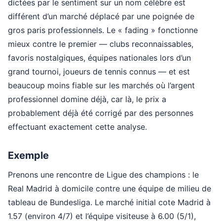
dictées par le sentiment sur un nom célèbre est
différent d’un marché déplacé par une poignée de
gros paris professionnels. Le « fading » fonctionne
mieux contre le premier — clubs reconnaissables,
favoris nostalgiques, équipes nationales lors d’un
grand tournoi, joueurs de tennis connus — et est
beaucoup moins fiable sur les marchés où l’argent
professionnel domine déjà, car là, le prix a
probablement déjà été corrigé par des personnes
effectuant exactement cette analyse.
Exemple
Prenons une rencontre de Ligue des champions : le
Real Madrid à domicile contre une équipe de milieu de
tableau de Bundesliga. Le marché initial cote Madrid à
1.57 (environ 4/7) et l’équipe visiteuse à 6.00 (5/1),