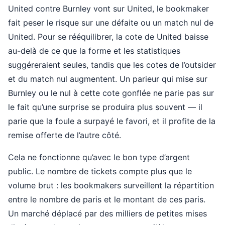
United contre Burnley vont sur United, le bookmaker
fait peser le risque sur une défaite ou un match nul de
United. Pour se rééquilibrer, la cote de United baisse
au-delà de ce que la forme et les statistiques
suggéreraient seules, tandis que les cotes de l’outsider
et du match nul augmentent. Un parieur qui mise sur
Burnley ou le nul à cette cote gonflée ne parie pas sur
le fait qu’une surprise se produira plus souvent — il
parie que la foule a surpayé le favori, et il profite de la
remise offerte de l’autre côté.
Cela ne fonctionne qu’avec le bon type d’argent
public. Le nombre de tickets compte plus que le
volume brut : les bookmakers surveillent la répartition
entre le nombre de paris et le montant de ces paris.
Un marché déplacé par des milliers de petites mises