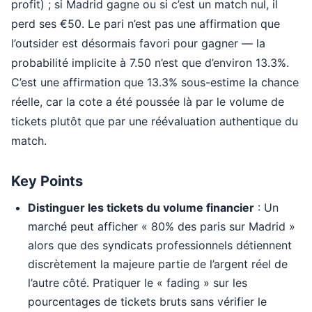
profit) ; si Madrid gagne ou si c’est un match nul, il
perd ses €50. Le pari n’est pas une affirmation que
l’outsider est désormais favori pour gagner — la
probabilité implicite à 7.50 n’est que d’environ 13.3%.
C’est une affirmation que 13.3% sous-estime la chance
réelle, car la cote a été poussée là par le volume de
tickets plutôt que par une réévaluation authentique du
match.
Key Points
Distinguer les tickets du volume financier
: Un
marché peut afficher « 80% des paris sur Madrid »
alors que des syndicats professionnels détiennent
discrètement la majeure partie de l’argent réel de
l’autre côté. Pratiquer le « fading » sur les
pourcentages de tickets bruts sans vérifier le