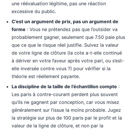
une réévaluation légitime, pas une réaction
excessive du public.
C’est un argument de prix, pas un argument de
forme
: Vous ne prétendez pas que l’outsider va
probablement gagner, seulement que 7.50 paie plus
que ce que le risque réel justifie. Suivez la valeur
de votre ligne de clôture (la cote a-t-elle continué
à dériver en votre faveur après votre pari, ou s’est-
elle inversée contre vous ?) pour vérifier si la
théorie est réellement payante.
La discipline de la taille de l’échantillon compte
:
Les paris à contre-courant perdent plus souvent
qu’ils ne gagnent par conception, car vous misez
généralement sur l’issue la moins probable. Jugez
la stratégie sur plus de 100 paris par le profit et la
valeur de la ligne de clôture, et non par la