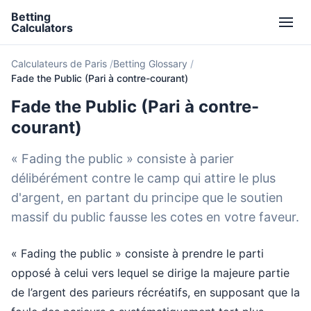
Betting
Calculators
Calculateurs de Paris
Betting Glossary
Fade the Public (Pari à contre-courant)
Fade the Public (Pari à contre-
courant)
« Fading the public » consiste à parier
délibérément contre le camp qui attire le plus
d'argent, en partant du principe que le soutien
massif du public fausse les cotes en votre faveur.
« Fading the public » consiste à prendre le parti
opposé à celui vers lequel se dirige la majeure partie
de l’argent des parieurs récréatifs, en supposant que la