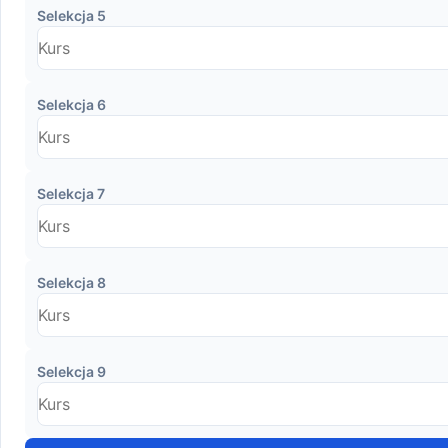
Selekcja 5
Selekcja 6
Selekcja 7
Selekcja 8
Selekcja 9