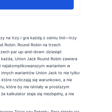
zy na trzy i gra każdą z ośmiu linii—trzy
nd Robin. Round Robin na trzech
 trzech par up-and-down: dziesięć
w każda, Union Jack Round Robin zawiera
m i najskomplikowanszym wariantem w
 innych wariantów Union Jack to nie tylko
które rozliczają się warunkowo, a nie
u, które by nie istniały w prostszym
e kalkulator staje się niezbędny, a nie
szego Trixie czy Patentu. Para składa się