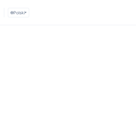
🌐
Polski
▾