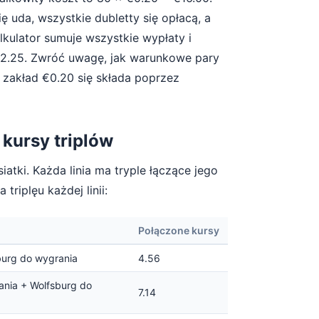
się uda, wszystkie dubletty się opłacą, a
kulator sumuje wszystkie wypłaty i
32.25. Zwróć uwagę, jak warunkowe pary
y zakład €0.20 się składa poprzez
 kursy triplów
iatki. Każda linia ma tryple łączące jego
triplęu każdej linii:
Połączone kursy
burg do wygrania
4.56
nia + Wolfsburg do
7.14