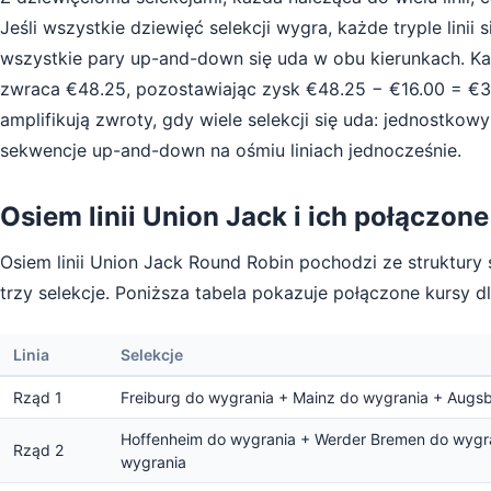
Jeśli wszystkie dziewięć selekcji wygra, każde tryple linii 
wszystkie pary up-and-down się uda w obu kierunkach. Kal
zwraca €48.25, pozostawiając zysk €48.25 − €16.00 = €
amplifikują zwroty, gdy wiele selekcji się uda: jednostkow
sekwencje up-and-down na ośmiu liniach jednocześnie.
Osiem linii Union Jack i ich połączone
Osiem linii Union Jack Round Robin pochodzi ze struktury s
trzy selekcje. Poniższa tabela pokazuje połączone kursy dla 
Linia
Selekcje
Rząd 1
Freiburg do wygrania + Mainz do wygrania + Augs
Hoffenheim do wygrania + Werder Bremen do wygra
Rząd 2
wygrania