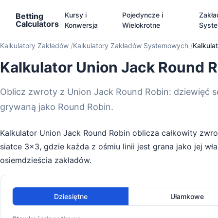
Kursy i
Pojedyncze i
Zakła
Betting
Calculators
Konwersja
Wielokrotne
Syst
Kalkulatory Zakładów
Kalkulatory Zakładów Systemowych
Kalkula
Kalkulator Union Jack Round 
Oblicz zwroty z Union Jack Round Robin: dziewięć sel
grywaną jako Round Robin.
Kalkulator Union Jack Round Robin oblicza całkowity zwro
siatce 3×3, gdzie każda z ośmiu linii jest grana jako jej w
osiemdzieścia zakładów.
Dziesiętne
Ułamkowe