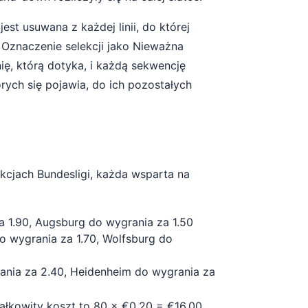
est usuwana z każdej linii, do której
e. Oznaczenie selekcji jako Nieważna
ię, którą dotyka, i każdą sekwencję
órych się pojawia, do ich pozostałych
kcjach Bundesligi, każda wsparta na
a 1.90, Augsburg do wygrania za 1.50
o wygrania za 1.70, Wolfsburg do
rania za 2.40, Heidenheim do wygrania za
całkowity koszt to 80 × €0.20 = €16.00.