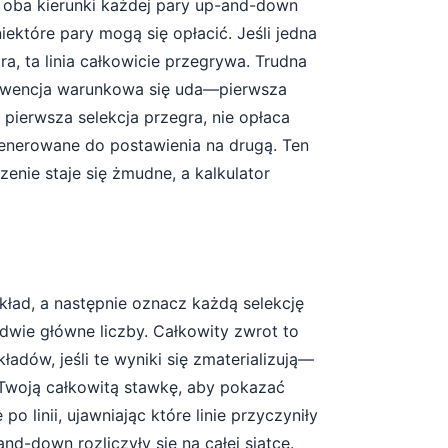
, a oba kierunki każdej pary up-and-down
niektóre pary mogą się opłacić. Jeśli jedna
ra, ta linia całkowicie przegrywa. Trudna
sekwencja warunkowa się uda—pierwsza
j pierwsza selekcja przegra, nie opłaca
generowane do postawienia na drugą. Ten
enie staje się żmudne, a kalkulator
ład, a następnie oznacz każdą selekcję
dwie główne liczby. Całkowity zwrot to
adów, jeśli te wyniki się zmaterializują—
 Twoją całkowitą stawkę, aby pokazać
o linii, ujawniając które linie przyczyniły
nd-down rozliczyły się na całej siatce.