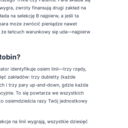
wygra, zwroty finansują drugi zakład na
da na selekcję B najpierw, a jeśli ta
 para może zwrócić pieniądze nawet
em, że łańcuch warunkowy się uda—najpierw
Robin?
tor identyfikuje osiem linii—trzy rzędy,
sięć zakładów: trzy dubletty (każde
zech i trzy pary up-and-down, gdzie każda
ncyjnie. To się powtarza we wszystkich
 to osiemdzieścia razy Twój jednostkowy
lekcje na linii wygrają, wszystkie dziesięć